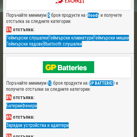
Поръчайте минимум
броя продукти на
и получете
5
Bloody
отстъпка за следните категории:
5%
отстъпка:
Геймърски слушалки
Геймърски клавиатури
Геймърски мишки
Геймърски падове
Bluetooth слушалки
Поръчайте минимум
броя продукти на
и
12
GP BATTERIES
получете отстъпки за следните категории:
8%
отстъпка:
Батерии
Фенери
6%
отстъпка:
Зарядни устройства и адаптери
5%
отстъпка: