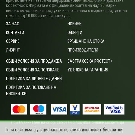
присъствие на пазара на информационни технологии и доказана
коректност; Фирмата е официален вносител на над 85 марки
високотехнологични продукти и се отличава с широка продуктова
гама с над 10 000 активни артикула.
ЗА НАС
НОВИНИ
КОНТАКТИ
ОФЕРТИ
СЕРВИЗ
ВРЪЩАНЕ НА СТОКА
ЛИЗИНГ
ПРОИЗВОДИТЕЛИ
ОБЩИ УСЛОВИЯ ЗА ПРОДАЖБА
ЗАСТРАХОВКА PROTECT+
ОБЩИ УСЛОВИЯ ЗА ПОЛЗВАНЕ
УДЪЛЖЕНА ГАРАНЦИЯ
ПОЛИТИКА ЗА ЛИЧНИТЕ ДАННИ
ПОЛИТИКА ЗА ПОЛЗВАНЕ НА
БИСКВИТКИ
При възникване на спор, свързан с покупка онлайн можете да
ползвате сайта
ОРС
.
Този сайт има функционалности, които използват бисквитки.