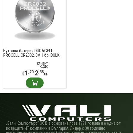
Бутонна батерия DURACELL
PROCELL CR2032, 3V, 1 бр. BULK,
Литиева, /цена за 1 батерия/
КЛИЕНТ
С ДДС
1
2
,20
,35
€
лв
„Вали Компютърс” ООД е основана през 1991 година и е една от
водещите ИТ компании в България. Лидер с 30 годишно