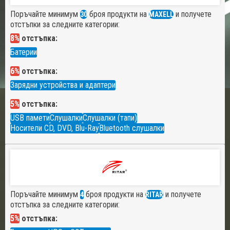
Поръчайте минимум
броя продукти на
и получете
30
MAXELL
отстъпки за следните категории:
8%
отстъпка:
Батерии
6%
отстъпка:
Зарядни устройства и адаптери
5%
отстъпка:
USB памети
Слушалки
Слушалки (тапи)
Носители CD, DVD, Blu-Ray
Bluetooth слушалки
Поръчайте минимум
броя продукти на
и получете
4
RITAR
отстъпка за следните категории:
5%
отстъпка: