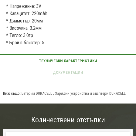
* Напрежение: 3V
* Капацитет: 220mAh
* Диаметър: 20мм
* Височина: 3.2мм
* Тегло: 3.0гр
* Брой в блистер: 5
Виж също:
Батерии DURACELL
,
Зарядни устройства и адаптери DURACELL
Количествени отстъпки