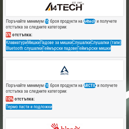
Поръчайте минимум
броя продукти на
и получете
15
A4tech
отстъпка за следните категории:
5%
отстъпка:
Клавиатури
Мишки
Падове за мишки
Слушалки
Слушалки (тапи)
Bluetooth слушалки
Геймърски падове
Геймърски мишки
Поръчайте минимум
броя продукти на
и получете
10
ARCTIC
отстъпка за следните категории:
10%
отстъпка:
Термо пасти и подложки