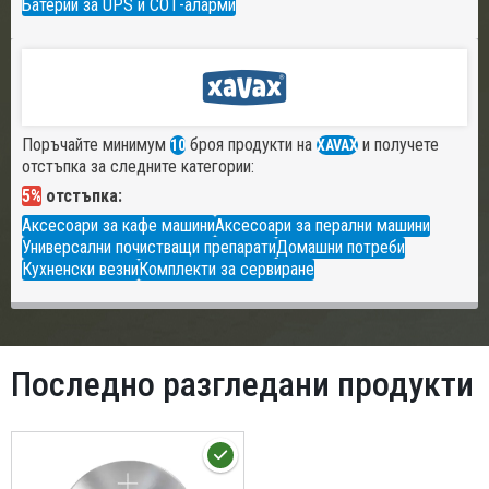
Батерии за UPS и СОТ-аларми
Поръчайте минимум
броя продукти на
и получете
10
XAVAX
отстъпка за следните категории:
5%
отстъпка:
Аксесоари за кафе машини
Аксесоари за перални машини
Универсални почистващи препарати
Домашни потреби
Кухненски везни
Комплекти за сервиране
Последно разгледани продукти