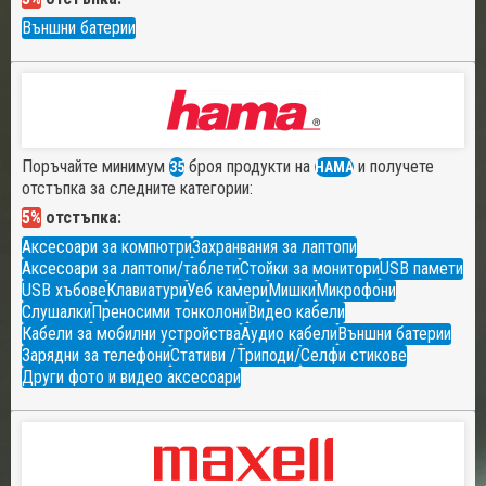
Външни батерии
Поръчайте минимум
броя продукти на
и получете
35
HAMA
отстъпка за следните категории:
5%
отстъпка:
Аксесоари за компютри
Захранвания за лаптопи
Аксесоари за лаптопи/таблети
Стойки за монитори
USB памети
USB хъбове
Клавиатури
Уеб камери
Мишки
Микрофони
Слушалки
Преносими тонколони
Видео кабели
Кабели за мобилни устройства
Аудио кабели
Външни батерии
Зарядни за телефони
Стативи /Триподи/
Селфи стикове
Други фото и видео аксесоари