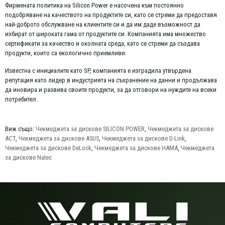
Фирмената политика на Silicon Power е насочена към постоянно
подобряване на качеството на продуктите си, като се стреми да предоставя
най-доброто обслужване на клиентите си и да им даде възможност да
избират от широката гама от продуктите си. Компанията има множество
сертификати за качество и околната среда, като се стреми да създава
продукти, които са екологично приемливи.
Известна с инициалите като SP, компанията е изградила утвърдена
репутация като лидер в индустрията на съхранение на данни и продължава
да иновира и развива своите продукти, за да отговори на нуждите на всеки
потребител.
Виж също:
Чекмеджета за дискове SILICON POWER
,
Чекмеджета за дискове
ACT
,
Чекмеджета за дискове ASUS
,
Чекмеджета за дискове D-Link
,
Чекмеджета за дискове DeLock
,
Чекмеджета за дискове HAMA
,
Чекмеджета
за дискове Natec