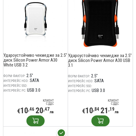
Удароустойчиво чекмедже за 2.5"
Удароустойчиво чекмедже за 2.5"
диск Silicon Power Armor A30
диск Silicon Power Armor A30 USB
White USB 3.2
3.1
2.5"
2.5"
ФОРМ ФАКТОР:
ФОРМ ФАКТОР:
SATA
SATA
ИНТЕРФЕЙС HDD:
ИНТЕРФЕЙС HDD:
ИНТЕРФЕЙС SSD:
ИНТЕРФЕЙС SSD:
USB 3.0
USB 3.0
ИНТЕРФЕЙС PC:
ИНТЕРФЕЙС PC:
КЛИЕНТ
КЛИЕНТ
С ДДС
С ДДС
10
20
10
21
,46
,47
,84
,19
€
€
лв
лв