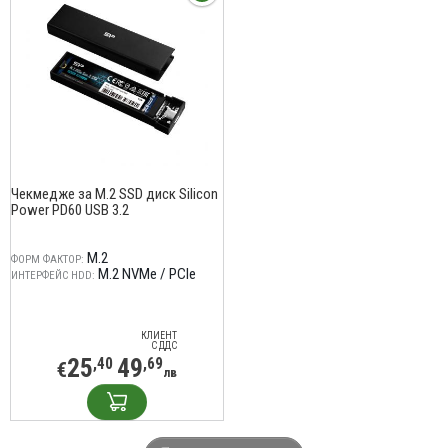
Чекмедже за M.2 SSD диск Silicon
Power PD60 USB 3.2
M.2
ФОРМ ФАКТОР:
M.2 NVMe / PCIe
ИНТЕРФЕЙС HDD:
КЛИЕНТ
С ДДС
25
49
,40
,69
€
лв