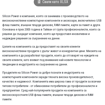
Свали като XLSX
Silicon Power е компания, която се занимава с производството на
висококачествени компютърни компоненти и аксесоари, включително USB
флаш памети, външни твърди дискове, RAM памети, карти за памет и други.
Основана е през 2003 година в Тайван от група професионалисти, които са
решени да създадат компания, която ще предоставя иновативни и
надеждни решения за съхранение на данни.
Целите на компанията са да предоставят на своите клиенти
висококачествени продукти с дълъг живот и конкурентни цени. Мисията на
компанията е да разработват продукти, които да отговарят на нуждите на
своите клиенти, като вземат под внимание най-новите технологии и
тенденции в индустрията на съхранение на данни.
Продуктите на Silicon Power са добре познати в индустрията на
компютърните компоненти заради тяхната висока производителност,
качество и надежност. Компанията има широка гама от продукти за всички
типове потребители - от обикновени потребители до професионалисти и
предприятия. Сред най-популярните продукти на компанията са
високоскоростните USB флаш памети, външни твърди дискове и RAM
памети.