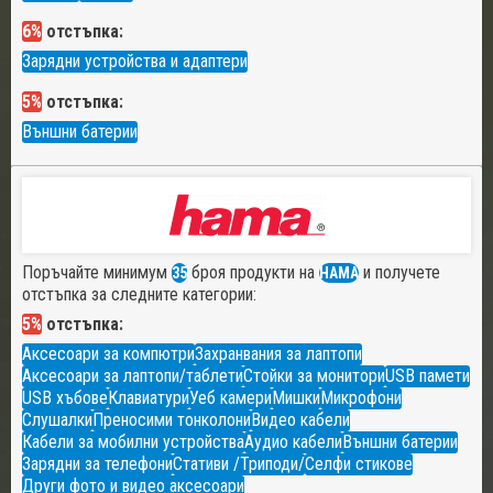
6%
отстъпка:
Зарядни устройства и адаптери
5%
отстъпка:
Външни батерии
Поръчайте минимум
броя продукти на
и получете
35
HAMA
отстъпка за следните категории:
5%
отстъпка:
Аксесоари за компютри
Захранвания за лаптопи
Аксесоари за лаптопи/таблети
Стойки за монитори
USB памети
USB хъбове
Клавиатури
Уеб камери
Мишки
Микрофони
Слушалки
Преносими тонколони
Видео кабели
Кабели за мобилни устройства
Аудио кабели
Външни батерии
Зарядни за телефони
Стативи /Триподи/
Селфи стикове
Други фото и видео аксесоари