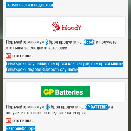
Термо пасти и подложки
Поръчайте минимум
броя продукти на
и получете
5
Bloody
отстъпка за следните категории:
5%
отстъпка:
Геймърски слушалки
Геймърски клавиатури
Геймърски мишки
Геймърски падове
Bluetooth слушалки
Поръчайте минимум
броя продукти на
и
12
GP BATTERIES
получете отстъпки за следните категории:
8%
отстъпка:
Батерии
Фенери