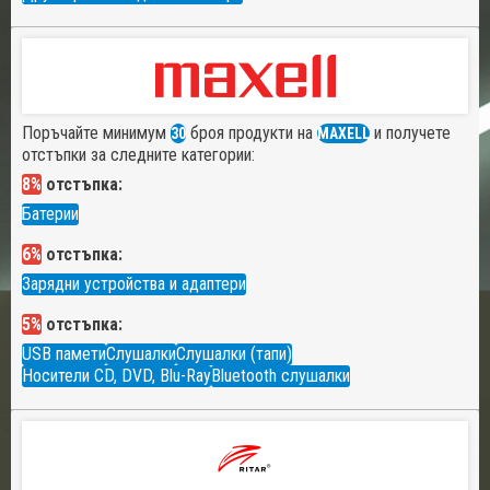
Поръчайте минимум
броя продукти на
и получете
30
MAXELL
отстъпки за следните категории:
8%
отстъпка:
Батерии
6%
отстъпка:
Зарядни устройства и адаптери
5%
отстъпка:
USB памети
Слушалки
Слушалки (тапи)
Носители CD, DVD, Blu-Ray
Bluetooth слушалки