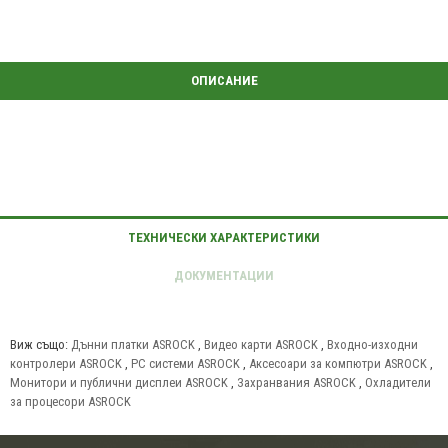
Виж също:
Дънни платки ASROCK
,
Видео карти ASROCK
,
Входно-изходни
контролери ASROCK
,
PC системи ASROCK
,
Аксесоари за компютри ASROCK
,
Монитори и публични дисплеи ASROCK
,
Захранвания ASROCK
,
Охладители
за процесори ASROCK