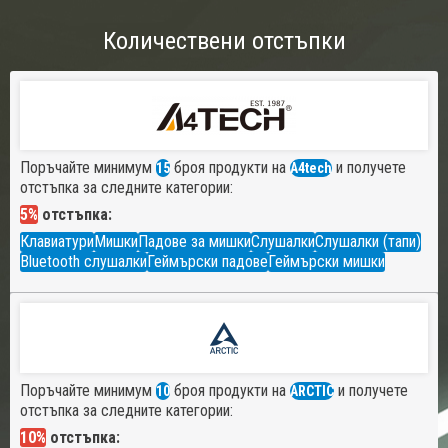
Количествени отстъпки
Поръчайте минимум
броя продукти на
и получете
15
A4tech
отстъпка за следните категории:
5%
отстъпка:
Клавиатури
Мишки
Падове за мишки
Слушалки
Слушалки (тапи)
Bluetooth слушалки
Геймърски падове
Геймърски мишки
Поръчайте минимум
броя продукти на
и получете
10
ARCTIC
отстъпка за следните категории:
10%
отстъпка: