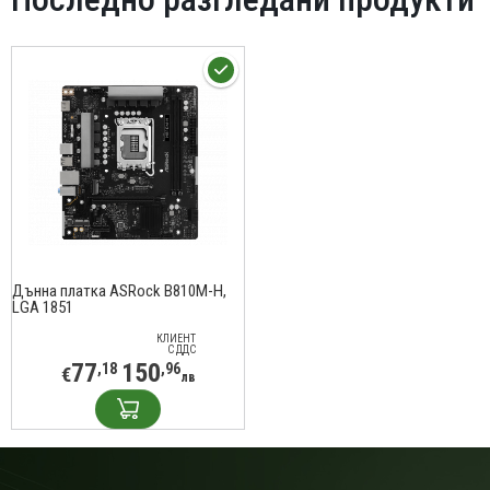
Дънна платка ASRock B810M-H,
LGA 1851
КЛИЕНТ
С ДДС
77
150
,18
,96
€
лв