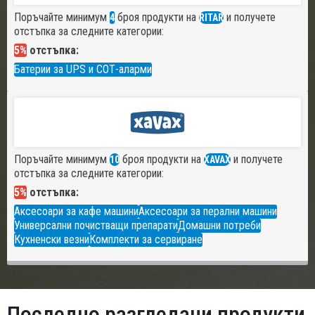
Поръчайте минимум
броя продукти на
и получете
4
RITAR
отстъпка за следните категории:
5%
отстъпка:
Батерии за UPS и СОТ-аларми
Поръчайте минимум
броя продукти на
и получете
10
XAVAX
отстъпка за следните категории:
5%
отстъпка:
Аксесоари за кафе машини
Аксесоари за перални машини
Универсални почистващи препарати
Домашни потреби
Кухненски везни
Комплекти за сервиране
Последно разгледани продукти