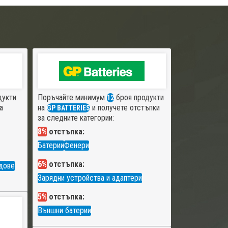
дукти
Поръчайте минимум
броя продукти
12
а
на
и получете отстъпки
GP BATTERIES
за следните категории:
8%
отстъпка:
Батерии
Фенери
6%
отстъпка:
дове
Зарядни устройства и адаптери
5%
отстъпка:
Външни батерии