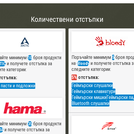
Количествени отстъпки
Поръчайте минимум
броя про
айте минимум
броя продукти
5
10
на
и получете отстъпка з
и получете отстъпка за
Bloody
TIC
следните категории:
те категории:
5%
отстъпка:
стъпка:
Геймърски слушалки
 пасти и подложки
Геймърски клавиатури
Геймърски мишки
Геймърски па
Bluetooth слушалки
айте минимум
броя продукти
35
и получете отстъпка за
MA