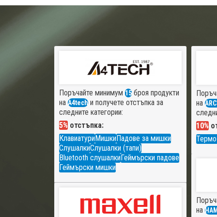
Поръчайте минимум
броя продукти
Поръч
15
на
и получете отстъпка за
на
A4tech
ARC
следните категории:
следни
5%
отстъпка:
10%
от
Клавиатури
Мишки
Падове за мишки
Термо
Слушалки
Слушалки (тапи)
Bluetooth слушалки
Геймърски падове
Геймърски мишки
Поръч
на
HA