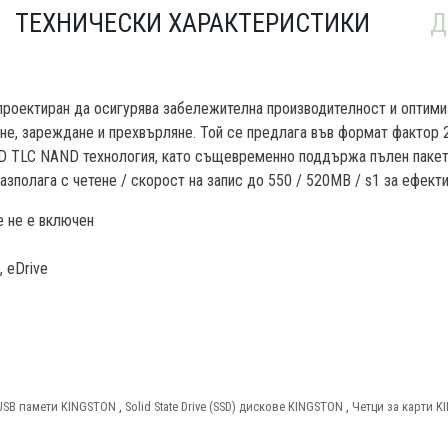
ТЕХНИЧЕСКИ ХАРАКТЕРИСТИКИ
Д
 проектиран да осигурява забележителна производителност и оптими
е, зареждане и прехвърляне. Той се предлага във формат фактор 2
3D TLC NAND технология, като същевременно поддържа пълен пакет
разполага с четене / скорост на запис до 550 / 520MB / s1 за ефек
е не е включен
 eDrive
USB памети KINGSTON
,
Solid State Drive (SSD) дискове KINGSTON
,
Четци за карти 