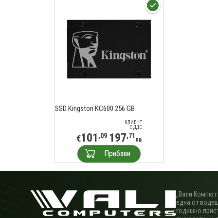
SSD Kingston KC600 256 GB
КЛИЕНТ
С ДДС
101
197
,09
,71
€
лв
Прибави
„Вали Компютъ
една от водещ
годишно прис