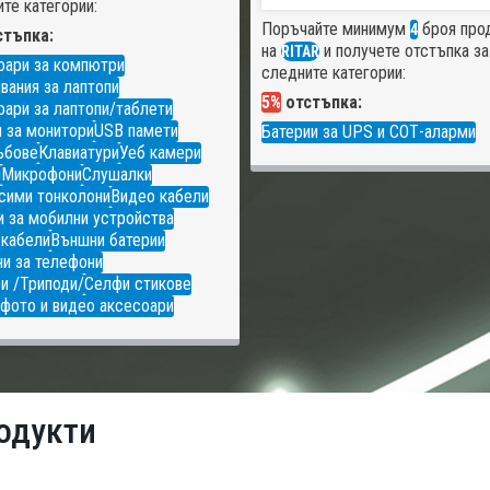
те категории:
Поръчайте минимум
броя про
4
тъпка:
на
и получете отстъпка за
RITAR
оари за компютри
следните категории:
вания за лаптопи
5%
отстъпка:
ари за лаптопи/таблети
 за монитори
USB памети
Батерии за UPS и СОТ-аларми
ъбове
Клавиатури
Уеб камери
и
Микрофони
Слушалки
сими тонколони
Видео кабели
 за мобилни устройства
 кабели
Външни батерии
и за телефони
и /Триподи/
Селфи стикове
фото и видео аксесоари
одукти