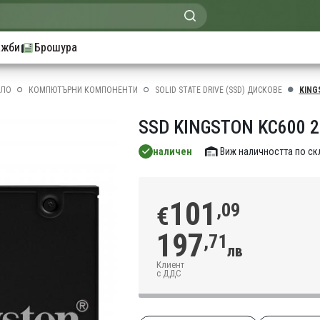
ажби
Брошура
АЛО
КОМПЮТЪРНИ КОМПОНЕНТИ
SOLID STATE DRIVE (SSD) ДИСКОВЕ
KING
SSD KINGSTON KC600 2
наличен
Виж наличността по с
101
,09
€
197
,71
лв
Клиент
с ДДС