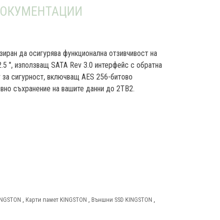
ОКУМЕНТАЦИИ
зиран да осигурява функционална отзивчивост на
.5 ", използващ SATA Rev 3.0 интерфейс с обратна
 за сигурност, включващ AES 256-битово
тивно съхранение на вашите данни до 2TB2.
KINGSTON
,
Карти памет KINGSTON
,
Външни SSD KINGSTON
,