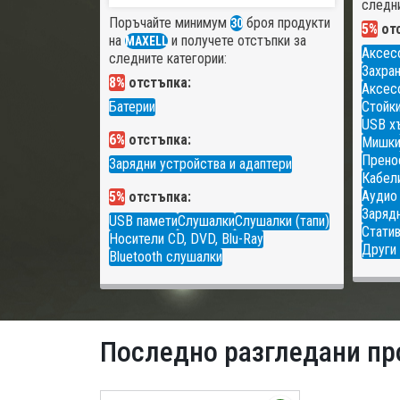
следни
Поръчайте минимум
броя продукти
30
5%
отс
на
и получете отстъпки за
MAXELL
Аксес
следните категории:
Захран
8%
отстъпка:
Аксесо
Батерии
Стойки
USB х
6%
отстъпка:
Мишк
Прено
Зарядни устройства и адаптери
Кабели
Аудио
5%
отстъпка:
Зарядн
USB памети
Слушалки
Слушалки (тапи)
Статив
Носители CD, DVD, Blu-Ray
Други 
Bluetooth слушалки
Последно разгледани пр