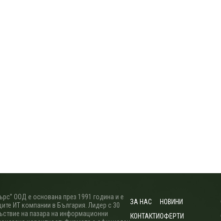
рс” ООД е основана през 1991 година и е
ЗА НАС
НОВИНИ
ите ИТ компании в България. Лидер с 30
ъствие на пазара на информационни
КОНТАКТИ
ОФЕРТИ