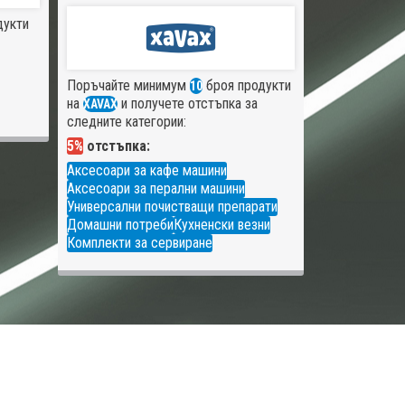
дукти
Поръчайте минимум
броя продукти
10
на
и получете отстъпка за
XAVAX
следните категории:
5%
отстъпка:
Аксесоари за кафе машини
Аксесоари за перални машини
Универсални почистващи препарати
Домашни потреби
Кухненски везни
Комплекти за сервиране