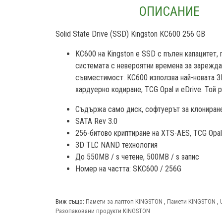
ОПИСАНИЕ
Solid State Drive (SSD) Kingston KC600 256 GB
KC600 на Kingston е SSD с пълен капацитет,
системата с невероятни времена за зареждан
съвместимост. KC600 използва най-новата 
хардуерно кодиране, TCG Opal и eDrive. Той 
Съдържа само диск, софтуерът за клониран
SATA Rev 3.0
256-битово криптиране на XTS-AES, TCG Opal,
3D TLC NAND технология
До 550MB / s четене, 500MB / s запис
Номер на частта: SKC600 / 256G
Виж също:
Памети за лаптоп KINGSTON
,
Памети KINGSTON
,
Разопаковани продукти KINGSTON