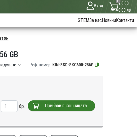
0
€ 0.00
Вход
0.00 лв
STEM
За нас
Новини
Контакти
STON
56 GB
кладовете
Реф. номер:
KIN-SSD-SKC600-256G
Прибави в кошницата
бр.