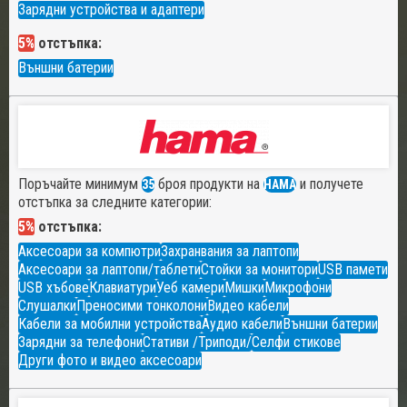
Зарядни устройства и адаптери
5%
отстъпка:
Външни батерии
Поръчайте минимум
броя продукти на
и получете
35
HAMA
отстъпка за следните категории:
5%
отстъпка:
Аксесоари за компютри
Захранвания за лаптопи
Аксесоари за лаптопи/таблети
Стойки за монитори
USB памети
USB хъбове
Клавиатури
Уеб камери
Мишки
Микрофони
Слушалки
Преносими тонколони
Видео кабели
Кабели за мобилни устройства
Аудио кабели
Външни батерии
Зарядни за телефони
Стативи /Триподи/
Селфи стикове
Други фото и видео аксесоари