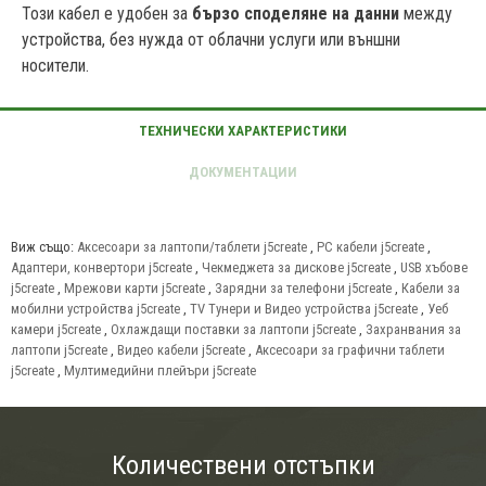
Този кабел е удобен за
бързо споделяне на данни
между
устройства, без нужда от облачни услуги или външни
носители.
Виж също:
Аксесоари за лаптопи/таблети j5create
,
PC кабели j5create
,
Адаптери, конвертори j5create
,
Чекмеджета за дискове j5create
,
USB хъбове
j5create
,
Мрежови карти j5create
,
Зарядни за телефони j5create
,
Кабели за
мобилни устройства j5create
,
TV Тунери и Видео устройства j5create
,
Уеб
камери j5create
,
Охлаждащи поставки за лаптопи j5create
,
Захранвания за
лаптопи j5create
,
Видео кабели j5create
,
Аксесоари за графични таблети
j5create
,
Мултимедийни плейъри j5create
Количествени отстъпки