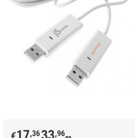
17
33
,36
,96
€
лв