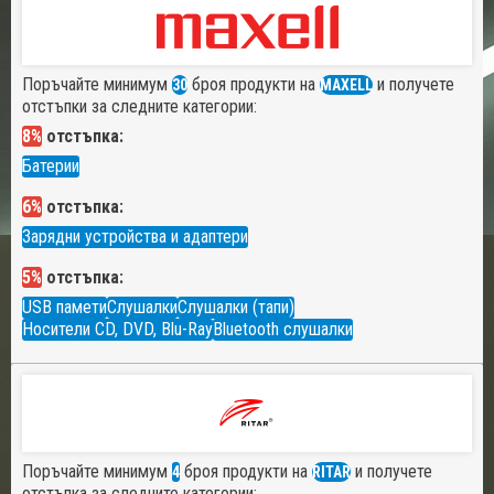
Поръчайте минимум
броя продукти на
и получете
30
MAXELL
отстъпки за следните категории:
8%
отстъпка:
Батерии
6%
отстъпка:
Зарядни устройства и адаптери
5%
отстъпка:
USB памети
Слушалки
Слушалки (тапи)
Носители CD, DVD, Blu-Ray
Bluetooth слушалки
Поръчайте минимум
броя продукти на
и получете
4
RITAR
отстъпка за следните категории: