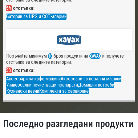
5%
отстъпка:
Батерии за UPS и СОТ-аларми
Поръчайте минимум
броя продукти на
и получете
10
XAVAX
отстъпка за следните категории:
5%
отстъпка:
Аксесоари за кафе машини
Аксесоари за перални машини
Универсални почистващи препарати
Домашни потреби
Кухненски везни
Комплекти за сервиране
Последно разгледани продукти