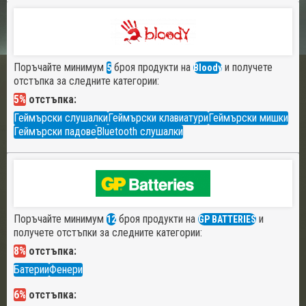
Поръчайте минимум
броя продукти на
и получете
5
Bloody
отстъпка за следните категории:
5%
отстъпка:
Геймърски слушалки
Геймърски клавиатури
Геймърски мишки
Геймърски падове
Bluetooth слушалки
Поръчайте минимум
броя продукти на
и
12
GP BATTERIES
получете отстъпки за следните категории:
8%
отстъпка:
Батерии
Фенери
6%
отстъпка: