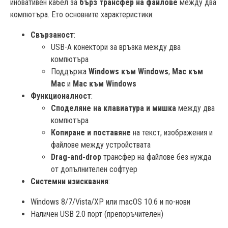
иновативен кабел за
бърз трансфер на файлове
между два
компютъра. Ето основните характеристики:
Свързаност
:
USB-A конектори за връзка между два
компютъра
Поддържа
Windows към Windows
,
Mac към
Mac
и
Mac към Windows
Функционалност
:
Споделяне на клавиатура и мишка
между два
компютъра
Копиране и поставяне
на текст, изображения и
файлове между устройствата
Drag-and-drop
трансфер на файлове без нужда
от допълнителен софтуер
Системни изисквания
:
Windows 8/7/Vista/XP или macOS 10.6 и по-нови
Наличен USB 2.0 порт (препоръчителен)