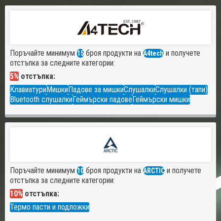
Поръчайте минимум
броя продукти на
и получете
15
A4tech
отстъпка за следните категории:
5%
отстъпка:
Клавиатури
Мишки
Падове за мишки
Слушалки
Слушалки (тапи)
Bluetooth слушалки
Геймърски падове
Геймърски мишки
Поръчайте минимум
броя продукти на
и получете
10
ARCTIC
отстъпка за следните категории:
10%
отстъпка:
Термо пасти и подложки