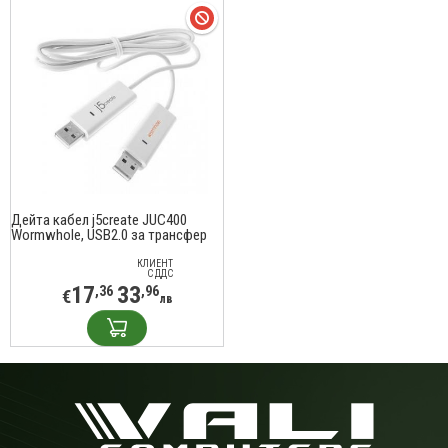
Дейта кабел j5create JUC400
Wormwhole, USB2.0 за трансфер
на файлове
КЛИЕНТ
С ДДС
17
33
,36
,96
€
лв