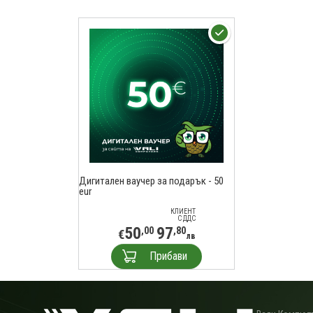
Дигитален ваучер за подарък - 50
eur
КЛИЕНТ
С ДДС
50
97
,00
,80
€
лв
Прибави