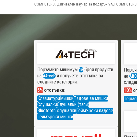
COMPUTERS
,
Дигитален ваучер за подарък VALI COMPUTERS
Поръчайте минимум
броя продукти
Поръч
15
на
и получете отстъпка за
на
A4tech
ARC
следните категории:
следни
5%
отстъпка:
10%
от
Клавиатури
Мишки
Падове за мишки
Термо
Слушалки
Слушалки (тапи)
Bluetooth слушалки
Геймърски падове
Геймърски мишки