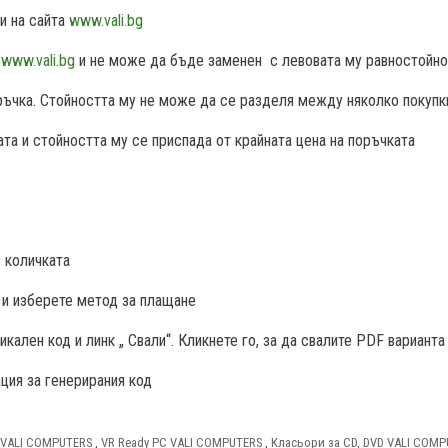
и на сайта
www.vali.bg
а
www.vali.bg
и не може да бъде заменен с левовата му равностойн
ръчка. Стойността му не може да се разделя между няколко покупк
та и стойността му се приспада от крайната цена на поръчката
в количката
 и изберете метод за плащане
ален код и линк „ Свали“. Кликнете го, за да свалите PDF варианта 
ция за генерирания код
 VALI COMPUTERS
,
VR Ready PC VALI COMPUTERS
,
Класьори за CD, DVD VALI COM