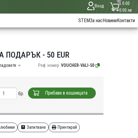
0
€ 0.00
Вход
0.00 лв
STEM
За нас
Новини
Контакти
 ПОДАРЪК - 50 EUR
кладовете
Реф. номер:
VOUCHER-VALI-50
Прибави в кошницата
бр.
 любими
Запитване
Принтирай