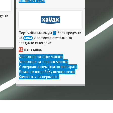
Външни батерии
дукти
Поръчайте минимум
броя продукти
10
на
и получете отстъпка за
XAVAX
следните категории:
5%
отстъпка:
Аксесоари за кафе машини
Аксесоари за перални машини
Универсални почистващи препарати
Домашни потреби
Кухненски везни
Комплекти за сервиране