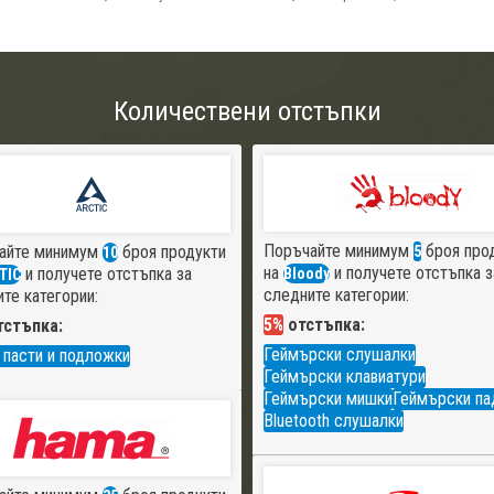
Количествени отстъпки
Поръчайте минимум
броя про
айте минимум
броя продукти
5
10
на
и получете отстъпка з
и получете отстъпка за
Bloody
TIC
следните категории:
те категории:
5%
отстъпка:
стъпка:
Геймърски слушалки
 пасти и подложки
Геймърски клавиатури
Геймърски мишки
Геймърски па
Bluetooth слушалки