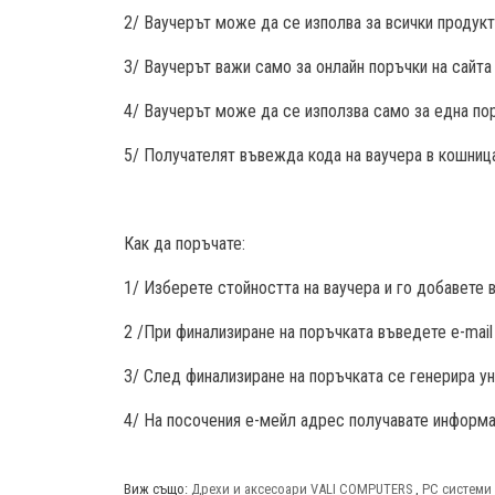
2/ Ваучерът може да се изполва за всички продукт
3/ Ваучерът важи само за онлайн поръчки на сайт
4/ Ваучерът може да се използва само за една по
5/ Получателят въвежда кода на ваучера в кошница
Как да поръчате:
1/ Изберете стойността на ваучера и го добавете 
2 /При финализиране на поръчката въведете e-mail
3/ След финализиране на поръчката се генерира уник
4/ На посочения е-мейл адрес получавате информа
Виж също:
Дрехи и аксесоари VALI COMPUTERS
,
PC системи