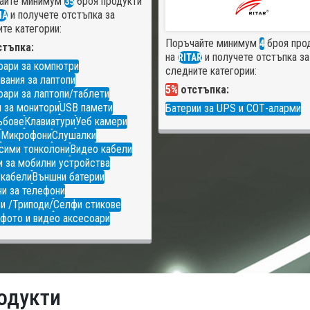
айте минимум
броя продукти
35
и получете отстъпка за
MA
те категории:
Поръчайте минимум
броя про
4
тъпка:
на
и получете отстъпка за
RITAR
оари за компютри
следните категории:
вания за лаптопи
5%
отстъпка:
ари за лаптопи/таблети
 за монитори
USB памети
Батерии за UPS и СОТ-аларми
ъбове
Клавиатури
Уеб камери
и
Микрофони
Слушалки
сими тонколони
Видео кабели
 за мобилни устройства
 кабели
Външни батерии
и за телефони
и /Триподи/
Селфи стикове
фото и видео аксесоари
одукти