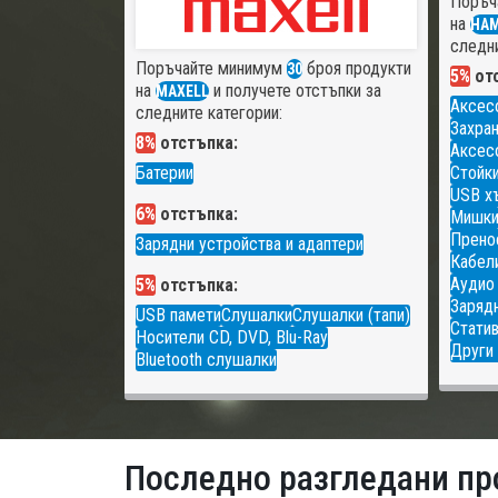
Поръч
на
HA
следни
Поръчайте минимум
броя продукти
30
5%
отс
на
и получете отстъпки за
MAXELL
Аксес
следните категории:
Захран
8%
отстъпка:
Аксесо
Батерии
Стойки
USB х
6%
отстъпка:
Мишк
Прено
Зарядни устройства и адаптери
Кабели
Аудио
5%
отстъпка:
Зарядн
USB памети
Слушалки
Слушалки (тапи)
Статив
Носители CD, DVD, Blu-Ray
Други 
Bluetooth слушалки
Последно разгледани пр