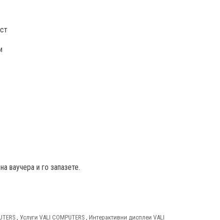
ост
и
на ваучера и го запазете.
PUTERS
,
Услуги VALI COMPUTERS
,
Интерактивни дисплеи VALI