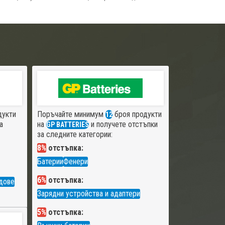
дукти
Поръчайте минимум
броя продукти
12
а
на
и получете отстъпки
GP BATTERIES
за следните категории:
8%
отстъпка:
Батерии
Фенери
6%
отстъпка:
дове
Зарядни устройства и адаптери
5%
отстъпка: