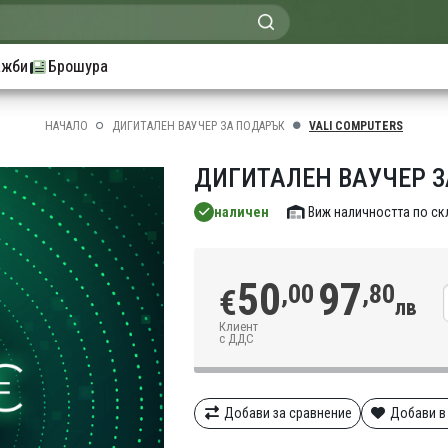
ажби
Брошура
НАЧАЛО
ДИГИТАЛЕН ВАУЧЕР ЗА ПОДАРЪК
VALI COMPUTERS
ДИГИТАЛЕН ВАУЧЕР ЗА
наличен
Виж наличността по с
50
97
,00
,80
€
лв
Клиент
с ДДС
Добави за сравнение
Добави в