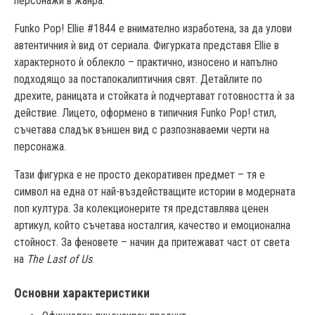
персонажи в жанра.
Funko Pop! Ellie #1844 е внимателно изработена, за да улови 
автентичния ѝ вид от сериала. Фигурката представя Ellie в 
характерното ѝ облекло – практично, износено и напълно 
подходящо за постапокалиптичния свят. Детайлите по 
дрехите, раницата и стойката ѝ подчертават готовността ѝ за 
действие. Лицето, оформено в типичния Funko Pop! стил, 
съчетава сладък външен вид с разпознаваеми черти на 
персонажа.
Тази фигурка е не просто декоративен предмет – тя е 
символ на една от най-въздействащите истории в модерната 
поп култура. За колекционерите тя представлява ценен 
артикул, който съчетава носталгия, качество и емоционална 
стойност. За феновете – начин да притежават част от света 
на 
The Last of Us
.
Основни характеристики