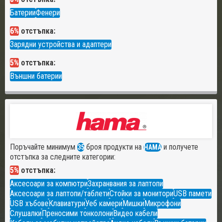
Батерии
Фенери
6%
отстъпка:
Зарядни устройства и адаптери
5%
отстъпка:
Външни батерии
Поръчайте минимум
броя продукти на
и получете
35
HAMA
отстъпка за следните категории:
5%
отстъпка:
Аксесоари за компютри
Захранвания за лаптопи
Аксесоари за лаптопи/таблети
Стойки за монитори
USB памети
USB хъбове
Клавиатури
Уеб камери
Мишки
Микрофони
Слушалки
Преносими тонколони
Видео кабели