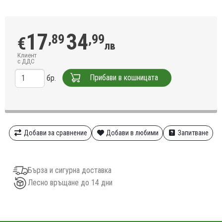
17
34
,89
,99
€
лв
Клиент
с ДДС
Прибави в кошницата
бр.
Добави за сравнение
Добави в любими
Запитване
Бърза и сигурна доставка
Лесно връщане до 14 дни