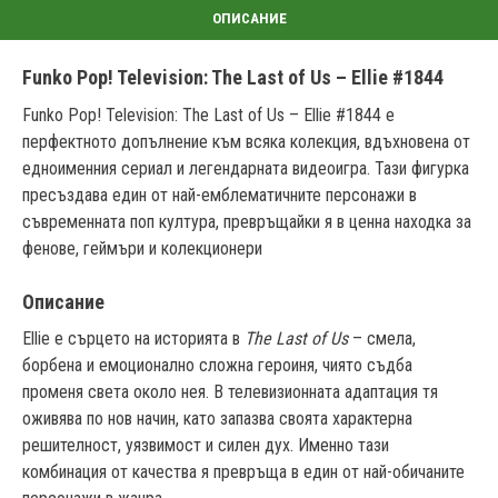
Funko Pop! Television: The Last of Us – Ellie #1844
Funko Pop! Television: The Last of Us – Ellie #1844 е 
перфектното допълнение към всяка колекция, вдъхновена от 
едноименния сериал и легендарната видеоигра. Тази фигурка 
пресъздава един от най-емблематичните персонажи в 
съвременната поп култура, превръщайки я в ценна находка за 
фенове, геймъри и колекционери
Описание
Ellie е сърцето на историята в 
The Last of Us
 – смела, 
борбена и емоционално сложна героиня, чиято съдба 
променя света около нея. В телевизионната адаптация тя 
оживява по нов начин, като запазва своята характерна 
решителност, уязвимост и силен дух. Именно тази 
комбинация от качества я превръща в един от най-обичаните 