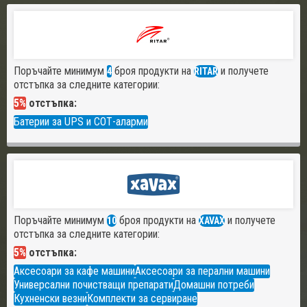
Поръчайте минимум
броя продукти на
и получете
4
RITAR
отстъпка за следните категории:
5%
отстъпка:
Батерии за UPS и СОТ-аларми
Поръчайте минимум
броя продукти на
и получете
10
XAVAX
отстъпка за следните категории:
5%
отстъпка:
Аксесоари за кафе машини
Аксесоари за перални машини
Универсални почистващи препарати
Домашни потреби
Кухненски везни
Комплекти за сервиране