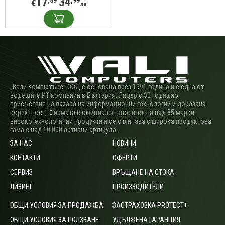
17
34
,89
,99
€
лв
„Вали Компютърс” ООД е основана през 1991 година и е една от
водещите ИТ компании в България. Лидер с 30 годишно
присъствие на пазара на информационни технологии и доказана
коректност; Фирмата е официален вносител на над 85 марки
високотехнологични продукти и се отличава с широка продуктова
гама с над 10 000 активни артикула.
ЗА НАС
НОВИНИ
КОНТАКТИ
ОФЕРТИ
СЕРВИЗ
ВРЪЩАНЕ НА СТОКА
ЛИЗИНГ
ПРОИЗВОДИТЕЛИ
ОБЩИ УСЛОВИЯ ЗА ПРОДАЖБА
ЗАСТРАХОВКА PROTECT+
ОБЩИ УСЛОВИЯ ЗА ПОЛЗВАНЕ
УДЪЛЖЕНА ГАРАНЦИЯ