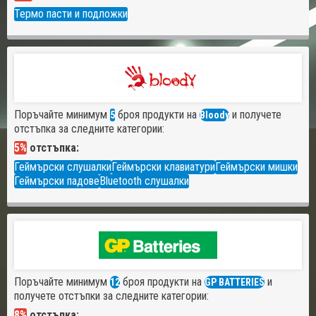
Термо пасти и подложки
Поръчайте минимум
броя продукти на
и получете
5
Bloody
отстъпка за следните категории:
5%
отстъпка:
Геймърски слушалки
Геймърски клавиатури
Геймърски мишки
Геймърски падове
Bluetooth слушалки
Поръчайте минимум
броя продукти на
и
12
GP BATTERIES
получете отстъпки за следните категории:
8%
отстъпка: