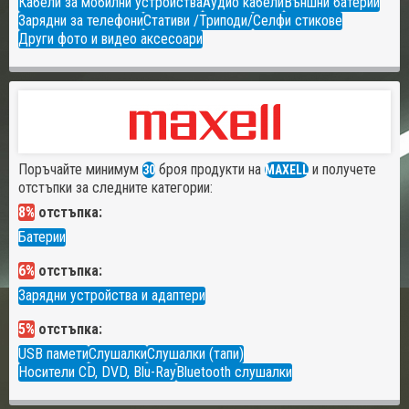
Кабели за мобилни устройства
Аудио кабели
Външни батерии
Зарядни за телефони
Стативи /Триподи/
Селфи стикове
Други фото и видео аксесоари
Поръчайте минимум
броя продукти на
и получете
30
MAXELL
отстъпки за следните категории:
8%
отстъпка:
Батерии
6%
отстъпка:
Зарядни устройства и адаптери
5%
отстъпка:
USB памети
Слушалки
Слушалки (тапи)
Носители CD, DVD, Blu-Ray
Bluetooth слушалки