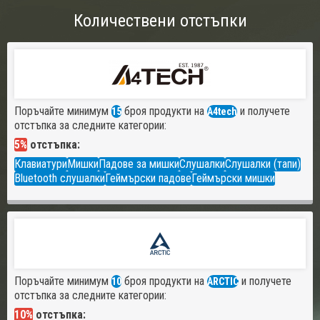
Количествени отстъпки
Поръчайте минимум
броя продукти на
и получете
15
A4tech
отстъпка за следните категории:
5%
отстъпка:
Клавиатури
Мишки
Падове за мишки
Слушалки
Слушалки (тапи)
Bluetooth слушалки
Геймърски падове
Геймърски мишки
Поръчайте минимум
броя продукти на
и получете
10
ARCTIC
отстъпка за следните категории:
10%
отстъпка: