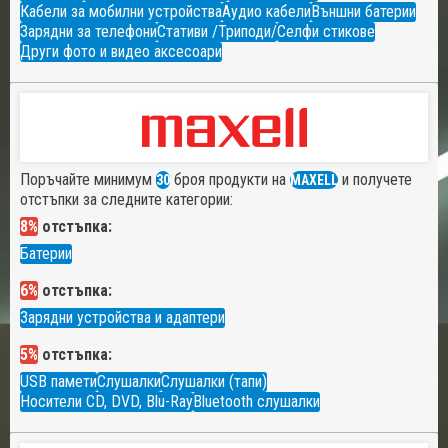
Кабели за мобилни устройства
Аудио кабели
Външни батерии
Зарядни за телефони
Стативи /Триподи/
Селфи стикове
Други фото и видео аксесоари
Поръчайте минимум
броя продукти на
и получете
30
MAXELL
отстъпки за следните категории:
8%
отстъпка:
Батерии
6%
отстъпка:
Зарядни устройства и адаптери
5%
отстъпка:
USB памети
Слушалки
Слушалки (тапи)
Носители CD, DVD, Blu-Ray
Bluetooth слушалки