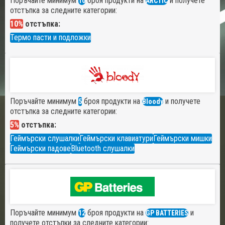
Поръчайте минимум
броя продукти на
и получете
10
ARCTIC
отстъпка за следните категории:
10%
отстъпка:
Термо пасти и подложки
Поръчайте минимум
броя продукти на
и получете
5
Bloody
отстъпка за следните категории:
5%
отстъпка:
Геймърски слушалки
Геймърски клавиатури
Геймърски мишки
Геймърски падове
Bluetooth слушалки
Поръчайте минимум
броя продукти на
и
12
GP BATTERIES
получете отстъпки за следните категории: