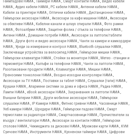
Геймпадове HAMA
,
Таймери HAMA
,
Смарт контакти HAMA
,
Видео кабели
HAMA
,
Аудио кабели HAMA
,
PC кабели HAMA
,
Антенни кабели HAMA
,
Кабели за принтери HAMA
,
Оптични кабели HAMA
,
Дистанционни HAMA
,
Геймърски аксесоари HAMA
,
Аксесоари за кафе машини HAMA
,
Аксесоари
за обективи HAMA
,
Кабелни канали и шлаух спирали HAMA
,
Фото рамки
HAMA
,
Фотоалбуми HAMA
,
Защитни фолиа / стъкла за телефони HAMA
,
Антени HAMA
,
Домашни потреби HAMA
,
Аксесоари за лаптопи/таблети
HAMA
,
Други фото и видео аксесоари HAMA
,
Чанти за камери и камкордери
HAMA
,
Уреди за измерване и контрол HAMA
,
Bluetooth слушалки HAMA
,
Заключващи устройства за велосипед HAMA
,
Геймърски мишки HAMA
,
Геймърски клавиатури HAMA
,
Стойки за монитори HAMA
,
Метео - станции и
термометри HAMA
,
Калъфи за телефони HAMA
,
Чанти за лаптопи HAMA
,
Разопаковани продукти HAMA
,
Клавиатури HAMA
,
Мишки HAMA
,
Преносими тонколони HAMA
,
Входно-изходни контролери HAMA
,
Аксесоари за TV HAMA
,
Поставки за таблет HAMA
,
Слушалки (тапи) HAMA
,
Крушки HAMA
,
Алармени системи за дома и офиса HAMA
,
Радиа HAMA
,
Лампи HAMA
,
eBook аксесоари HAMA
,
Захранвания за лаптопи HAMA
,
Външни батерии HAMA
,
Други мобилни аксесоари HAMA
,
Геймърски
слушалки HAMA
,
IP Камери HAMA
,
Фитнес гривни HAMA
,
Часовници HAMA
,
Уеб камери HAMA
,
Шредери HAMA
,
Геймърски падове HAMA
,
Смарт
термоглави за радиатори HAMA
,
Смартчасовници HAMA
,
Пречистватели за
въздух / вентилатори HAMA
,
Аксесоари за контакти HAMA
,
Геймърски
столове HAMA
,
Чекмеджета за дискове HAMA
,
Мрежови карти HAMA
,
KVM
Суичове HAMA
,
Инструменти HAMA
,
Кухненски таймери HAMA
,
Цифрови