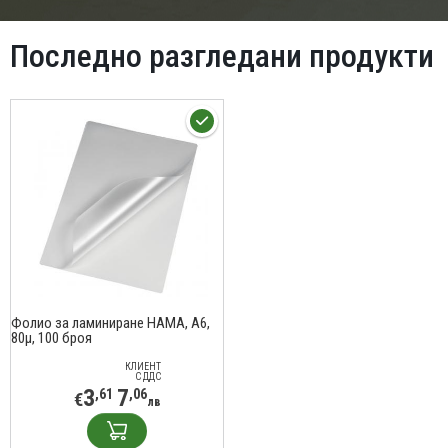
Последно разгледани продукти
Фолио за ламиниране HAMA, A6,
80µ, 100 броя
КЛИЕНТ
С ДДС
3
7
,61
,06
€
лв