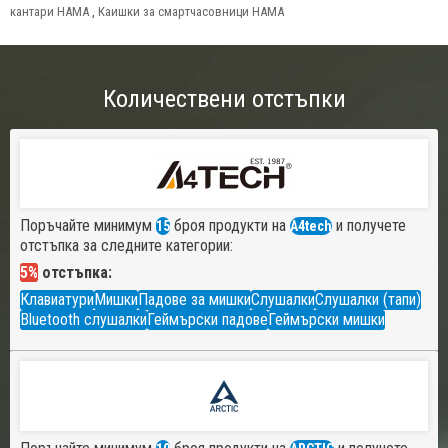
кантари HAMA
,
Каишки за смартчасовници HAMA
Количествени отстъпки
Поръчайте минимум
броя продукти на
и получете
15
A4tech
отстъпка за следните категории:
5%
отстъпка:
Клавиатури
Мишки
Падове за мишки
Слушалки
Слушалки (тапи)
Bluetooth слушалки
Геймърски падове
Геймърски мишки