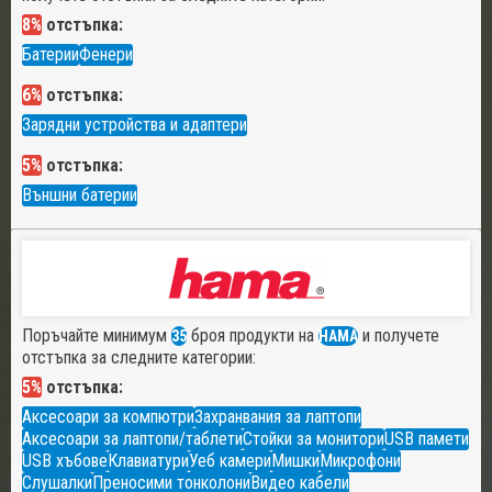
8%
отстъпка:
Батерии
Фенери
6%
отстъпка:
Зарядни устройства и адаптери
5%
отстъпка:
Външни батерии
Поръчайте минимум
броя продукти на
и получете
35
HAMA
отстъпка за следните категории:
5%
отстъпка:
Аксесоари за компютри
Захранвания за лаптопи
Аксесоари за лаптопи/таблети
Стойки за монитори
USB памети
USB хъбове
Клавиатури
Уеб камери
Мишки
Микрофони
Слушалки
Преносими тонколони
Видео кабели