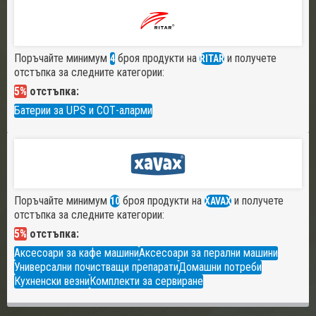
Поръчайте минимум
броя продукти на
и получете
4
RITAR
отстъпка за следните категории:
5%
отстъпка:
Батерии за UPS и СОТ-аларми
Поръчайте минимум
броя продукти на
и получете
10
XAVAX
отстъпка за следните категории:
5%
отстъпка:
Аксесоари за кафе машини
Аксесоари за перални машини
Универсални почистващи препарати
Домашни потреби
Кухненски везни
Комплекти за сервиране