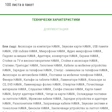
100 листа в пакет
Виж също:
Аксесоари за компютри HAMA
,
Звукови карти HAMA
,
USB памети
HAMA
,
USB хъбове HAMA
,
Микрофони HAMA
,
Аудио микрофони HAMA
,
Падове за мишки HAMA
,
Адаптери, конвертори HAMA
,
Екрани HAMA
,
Стойки за TV и високоговорители HAMA
,
Стойки и аксесоари HAMA
,
Стативи /Триподи/ HAMA
,
Гилотини HAMA
,
Кабели за мобилни устройства
HAMA
,
Зарядни за телефони HAMA
,
Стилус - химикалки за телефони HAMA
,
Аксесоари за автомобили HAMA
,
Поставки за мобилни телефони HAMA
,
Фенери HAMA
,
Калъфи за таблети HAMA
,
Ламинатори HAMA
,
Класьори за
CD, DVD HAMA
,
Ламиниращо фолио HAMA
,
Отвертки HAMA
,
Почистващи
материали HAMA
,
Слушалки HAMA
,
Селфи стикове HAMA
,
Карти памет
HAMA
,
Блутут адаптери HAMA
,
Четци за карти HAMA
,
Охлаждащи поставки
за лаптопи HAMA
,
Мрежови кабели HAMA
,
Зарядни устройства и адаптери
HAMA
,
Разклонители HAMA
,
Захранващи кабели HAMA
,
Звукови системи и
тонколони HAMA
,
Бинокли HAMA
,
Заключващи устройства за лаптоп HAMA
,