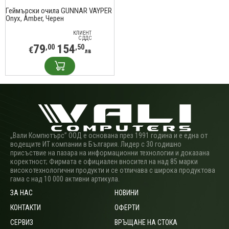
Геймърски очила GUNNAR VAYPER
Onyx, Amber, Черен
КЛИЕНТ
С ДДС
79
154
,00
,50
€
лв
„Вали Компютърс” ООД е основана през 1991 година и е една от
водещите ИТ компании в България. Лидер с 30 годишно
присъствие на пазара на информационни технологии и доказана
коректност; Фирмата е официален вносител на над 85 марки
високотехнологични продукти и се отличава с широка продуктова
гама с над 10 000 активни артикула.
ЗА НАС
НОВИНИ
КОНТАКТИ
ОФЕРТИ
СЕРВИЗ
ВРЪЩАНЕ НА СТОКА