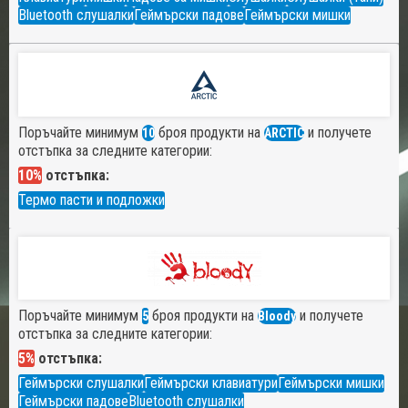
Bluetooth слушалки
Геймърски падове
Геймърски мишки
Поръчайте минимум
броя продукти на
и получете
10
ARCTIC
отстъпка за следните категории:
10%
отстъпка:
Термо пасти и подложки
Поръчайте минимум
броя продукти на
и получете
5
Bloody
отстъпка за следните категории:
5%
отстъпка:
Геймърски слушалки
Геймърски клавиатури
Геймърски мишки
Геймърски падове
Bluetooth слушалки