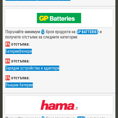
Поръчайте минимум
броя продукти на
и
12
GP BATTERIES
получете отстъпки за следните категории:
8%
отстъпка:
Батерии
Фенери
6%
отстъпка:
Зарядни устройства и адаптери
5%
отстъпка:
Външни батерии