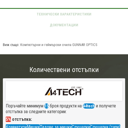
Виж също:
Компютърни и геймърски очила GUNNAR OPTICS
Количествени отстъпки
Поръчайте минимум
броя продукти на
и получете
15
A4tech
отстъпка за следните категории:
5%
отстъпка:
Клавиатури
Мишки
Падове за мишки
Слушалки
Слушалки (тапи)