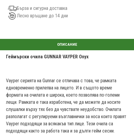
Бърза и сигурна доставка
Лесно връщане до 14 дни
Геймърски очила GUNNAR VAYPER Onyx
Vayper серията на Gunnar се отличава с това, че рамката
едновременно прилепва на лицето. И в същото време
формата на очилата е широка, което позволява по-големи
лещи. Рамката е така изработена, че да можете да носите
слушалки върху тях без да чувствате неудобство. Очилата
разполагат с регулируеми възглавнички за носа които правят
Vayper подходящи за всякакъв тип лице. Тези очила са
подходящи както за работа така и за дълги гейм сесии.