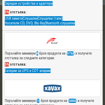
Зарядни устройства и адаптери
5%
отстъпка:
USB памети
Слушалки
Слушалки (тапи)
Носители CD, DVD, Blu-Ray
Bluetooth слушалки
Поръчайте минимум
броя продукти на
и получете
4
RITAR
отстъпка за следните категории:
5%
отстъпка:
Батерии за UPS и СОТ-аларми
Поръчайте минимум
броя продукти на
и получете
10
XAVAX