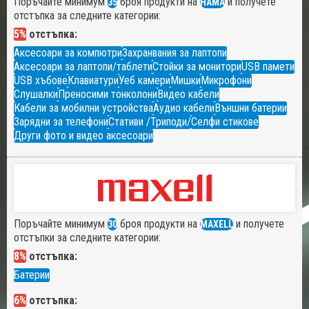
Поръчайте минимум
броя продукти на
и получете
35
HAMA
отстъпка за следните категории:
5%
отстъпка:
Аксесоари за компютри
Захранвания за лаптопи
Аксесоари за лаптопи/таблети
Стойки за монитори
USB памети
USB хъбове
Клавиатури
Уеб камери
Мишки
Микрофони
Слушалки
Преносими тонколони
Видео кабели
Кабели за мобилни устройства
Аудио кабели
Външни батерии
Зарядни за телефони
Стативи /Триподи/
Селфи стикове
Други фото и видео аксесоари
Поръчайте минимум
броя продукти на
и получете
30
MAXELL
отстъпки за следните категории:
8%
отстъпка:
Батерии
6%
отстъпка: