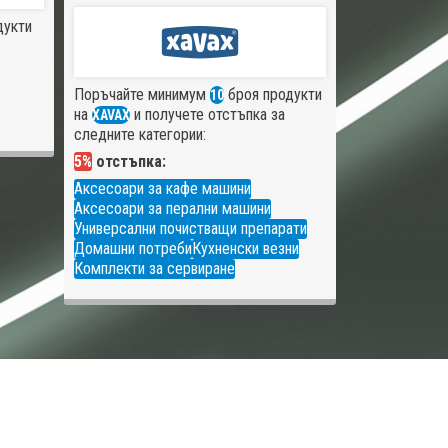
дукти
Поръчайте минимум
броя продукти
10
на
и получете отстъпка за
XAVAX
следните категории:
5%
отстъпка:
Аксесоари за кафе машини
Аксесоари за перални машини
Универсални почистващи препарати
Домашни потреби
Кухненски везни
Комплекти за сервиране