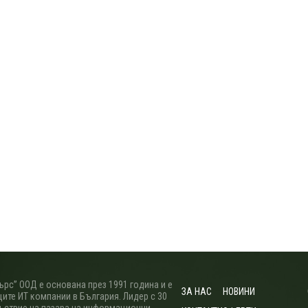
рс” ООД е основана през 1991 година и е
ЗА НАС
НОВИНИ
ите ИТ компании в България. Лидер с 30