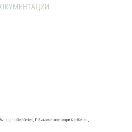
ОКУМЕНТАЦИИ
ймпадове SteelSeries
,
Геймърски аксесоари SteelSeries
,