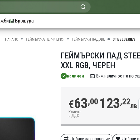
ажби
Брошура
НАЧАЛО
ГЕЙМЪРСКА ПЕРИФЕРИЯ
ГЕЙМЪРСКИ ПАДОВЕ
STEELSERIES
ГЕЙМЪРСКИ ПАД STEEL
XXL RGB, ЧЕРЕН
наличен
Виж наличността по с
63
123
,00
,22
€
лв
Клиент
с ДДС
Добави за сравнение
Добави в