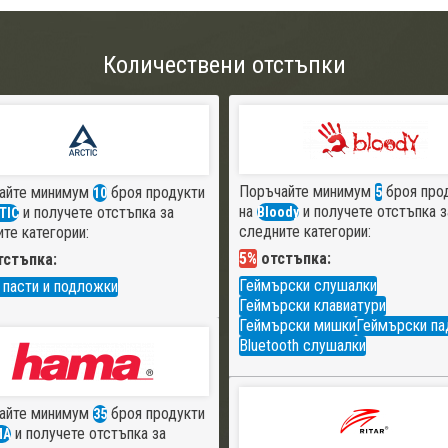
Количествени отстъпки
Поръчайте минимум
броя про
айте минимум
броя продукти
5
10
на
и получете отстъпка з
и получете отстъпка за
Bloody
TIC
следните категории:
те категории:
5%
отстъпка:
стъпка:
Геймърски слушалки
 пасти и подложки
Геймърски клавиатури
Геймърски мишки
Геймърски па
Bluetooth слушалки
айте минимум
броя продукти
35
и получете отстъпка за
MA