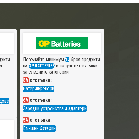
дукти
Поръчайте минимум
броя продукти
12
а
на
и получете отстъпки
GP BATTERIES
за следните категории:
8%
отстъпка:
Батерии
Фенери
6%
отстъпка:
дове
Зарядни устройства и адаптери
5%
отстъпка:
Външни батерии