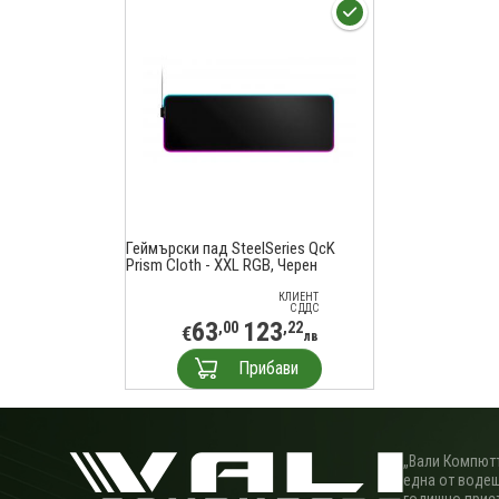
Геймърски пад SteelSeries QcK
Prism Cloth - XXL RGB, Черен
КЛИЕНТ
С ДДС
63
123
,00
,22
€
лв
Прибави
„Вали Компютъ
една от водещ