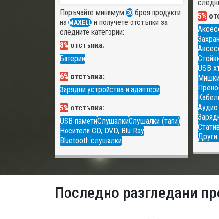
следни
Поръчайте минимум
броя продукти
30
5%
отс
на
и получете отстъпки за
MAXELL
Аксес
следните категории:
Захран
8%
отстъпка:
Аксесо
Батерии
Стойки
USB х
6%
отстъпка:
Мишк
Прено
Зарядни устройства и адаптери
Кабели
Аудио
5%
отстъпка:
Зарядн
USB памети
Слушалки
Слушалки (тапи)
Статив
Носители CD, DVD, Blu-Ray
Други 
Bluetooth слушалки
Последно разгледани пр