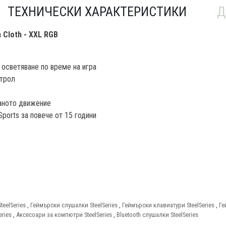
ТЕХНИЧЕСКИ ХАРАКТЕРИСТИКИ
Д
 Cloth - XXL RGB
 осветяване по време на игра
нтрол
аното движение
ports за повече от 15 години
eelSeries
,
Геймърски слушалки SteelSeries
,
Геймърски клавиатури SteelSeries
,
Ге
ries
,
Аксесоари за компютри SteelSeries
,
Bluetooth слушалки SteelSeries