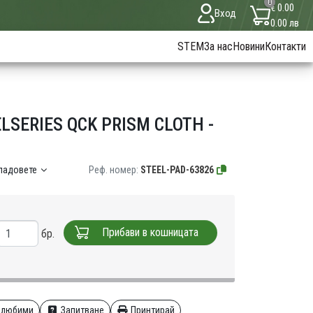
0
€ 0.00
Вход
0.00 лв
STEM
За нас
Новини
Контакти
SERIES QCK PRISM CLOTH -
кладовете
Реф. номер:
STEEL-PAD-63826
Прибави в кошницата
бр.
 любими
Запитване
Принтирай