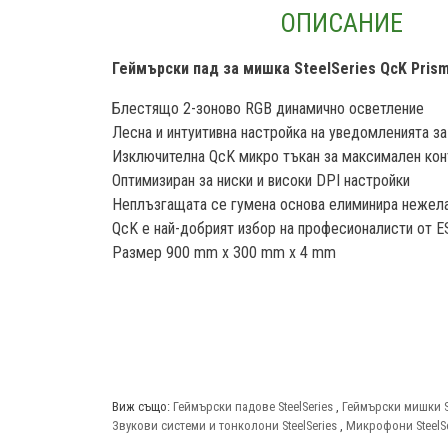
ОПИСАНИЕ
Геймърски пад за мишка SteelSeries QcK Prism
Блестящо 2-зоново RGB динамично осветление
Лесна и интуитивна настройка на уведомленията за
Изключителна QcK микро тъкан за максимален ко
Оптимизиран за ниски и високи DPI настройки
Неплъзгащата се гумена основа елиминира нежел
QcK е най-добрият избор на професионалисти от ES
Размер 900 mm x 300 mm x 4 mm
Виж също:
Геймърски падове SteelSeries
,
Геймърски мишки St
Звукови системи и тонколони SteelSeries
,
Микрофони SteelSe