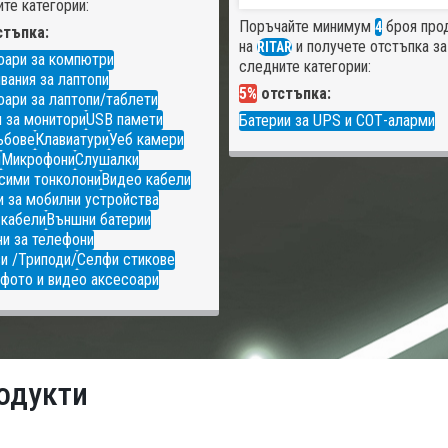
те категории:
Поръчайте минимум
броя про
4
тъпка:
на
и получете отстъпка за
RITAR
оари за компютри
следните категории:
вания за лаптопи
5%
отстъпка:
ари за лаптопи/таблети
 за монитори
USB памети
Батерии за UPS и СОТ-аларми
ъбове
Клавиатури
Уеб камери
и
Микрофони
Слушалки
сими тонколони
Видео кабели
 за мобилни устройства
 кабели
Външни батерии
и за телефони
и /Триподи/
Селфи стикове
фото и видео аксесоари
одукти