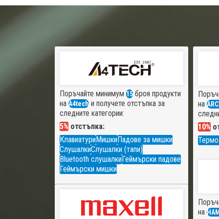
Поръчайте минимум
броя продукти
Поръч
15
на
и получете отстъпка за
на
A4tech
ARC
следните категории:
следни
5%
отстъпка:
10%
от
Клавиатури
Мишки
Падове за мишки
Термо
Слушалки
Слушалки (тапи)
Bluetooth слушалки
Геймърски падове
Геймърски мишки
Поръч
на
HA