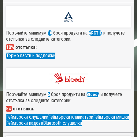
Поръчайте минимум
броя продукти на
и получете
10
ARCTIC
отстъпка за следните категории:
10%
отстъпка:
Термо пасти и подложки
Поръчайте минимум
броя продукти на
и получете
5
Bloody
отстъпка за следните категории:
5%
отстъпка:
Геймърски слушалки
Геймърски клавиатури
Геймърски мишки
Геймърски падове
Bluetooth слушалки