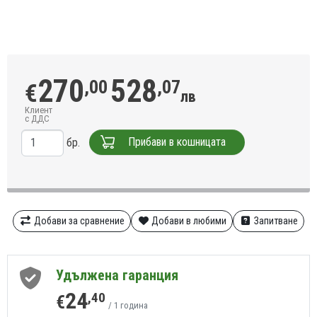
270
528
,00
,07
€
лв
Клиент
с ДДС
Прибави в кошницата
бр.
Добави за сравнение
Добави в любими
Запитване
Удължена гаранция
24
,40
€
/ 1 година