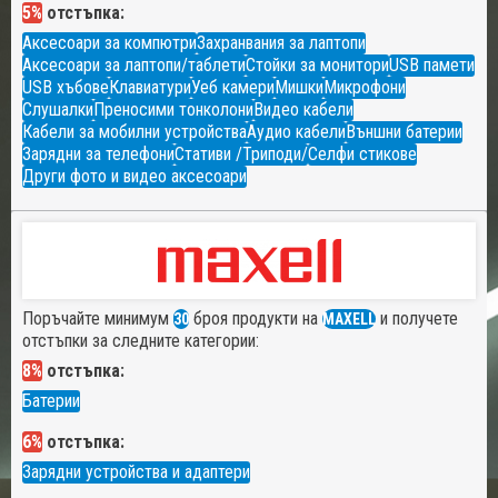
5%
отстъпка:
Аксесоари за компютри
Захранвания за лаптопи
Аксесоари за лаптопи/таблети
Стойки за монитори
USB памети
USB хъбове
Клавиатури
Уеб камери
Мишки
Микрофони
Слушалки
Преносими тонколони
Видео кабели
Кабели за мобилни устройства
Аудио кабели
Външни батерии
Зарядни за телефони
Стативи /Триподи/
Селфи стикове
Други фото и видео аксесоари
Поръчайте минимум
броя продукти на
и получете
30
MAXELL
отстъпки за следните категории:
8%
отстъпка:
Батерии
6%
отстъпка:
Зарядни устройства и адаптери