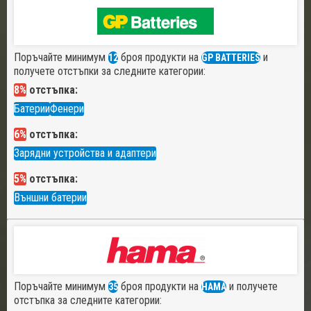
Поръчайте минимум
броя продукти на
и
12
GP BATTERIES
получете отстъпки за следните категории:
8%
отстъпка:
Батерии
Фенери
6%
отстъпка:
Зарядни устройства и адаптери
5%
отстъпка:
Външни батерии
Поръчайте минимум
броя продукти на
и получете
35
HAMA
отстъпка за следните категории: