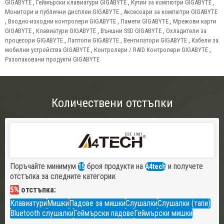
GIGABYTE
,
Геймърски клавиатури GIGABYTE
,
Кутии за компютри GIGABYTE
,
Монитори и публични дисплеи GIGABYTE
,
Аксесоари за компютри GIGABYTE
,
Входно-изходни контролери GIGABYTE
,
Памети GIGABYTE
,
Мрежови карти
GIGABYTE
,
Клавиатури GIGABYTE
,
Външни SSD GIGABYTE
,
Охладители за
процесори GIGABYTE
,
Лаптопи GIGABYTE
,
Вентилатори GIGABYTE
,
Кабели за
мобилни устройства GIGABYTE
,
Контролери / RAID Контролери GIGABYTE
,
Разопаковани продукти GIGABYTE
Количествени отстъпки
Поръчайте минимум
броя продукти на
и получете
15
A4tech
отстъпка за следните категории:
5%
отстъпка:
Клавиатури
Мишки
Падове за мишки
Слушалки
Слушалки (тапи)
Bluetooth слушалки
Геймърски падове
Геймърски мишки