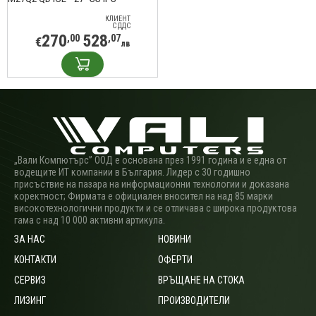
QuantumDot, QHD(2560x1440),
210Hz, 1ms, G-Sync
КЛИЕНТ
С ДДС
270
528
,00
,07
€
лв
„Вали Компютърс” ООД е основана през 1991 година и е една от
водещите ИТ компании в България. Лидер с 30 годишно
присъствие на пазара на информационни технологии и доказана
коректност; Фирмата е официален вносител на над 85 марки
високотехнологични продукти и се отличава с широка продуктова
гама с над 10 000 активни артикула.
ЗА НАС
НОВИНИ
КОНТАКТИ
ОФЕРТИ
СЕРВИЗ
ВРЪЩАНЕ НА СТОКА
ЛИЗИНГ
ПРОИЗВОДИТЕЛИ