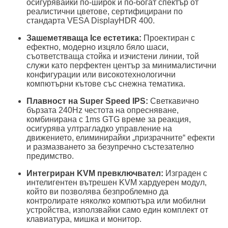
осигурявайки по-широк и по-богат спектър от
реалистични цветове, сертифицирани по
стандарта VESA DisplayHDR 400.
Зашеметяваща Ice естетика:
Проектиран с
ефектно, модерно изцяло бяло шаси,
съответстваща стойка и изчистени линии, той
служи като перфектен център за минималистични
конфигурации или високотехнологични
компютърни кътове със снежна тематика.
Плавност на Super Speed IPS:
Светкавично
бързата 240Hz честота на опресняване,
комбинирана с 1ms GTG време за реакция,
осигурява ултрагладко управление на
движението, елиминирайки „призрачните“ ефекти
и размазването за безупречно състезателно
предимство.
Интегриран KVM превключвател:
Изграден с
интелигентен вътрешен KVM хардуерен модул,
който ви позволява безпроблемно да
контролирате няколко компютъра или мобилни
устройства, използвайки само един комплект от
клавиатура, мишка и монитор.