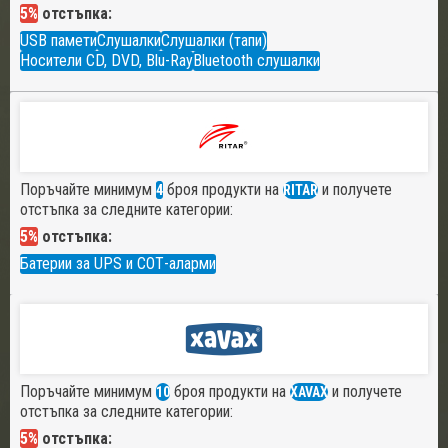
5%
отстъпка:
USB памети
Слушалки
Слушалки (тапи)
Носители CD, DVD, Blu-Ray
Bluetooth слушалки
Поръчайте минимум
броя продукти на
и получете
4
RITAR
отстъпка за следните категории:
5%
отстъпка:
Батерии за UPS и СОТ-аларми
Поръчайте минимум
броя продукти на
и получете
10
XAVAX
отстъпка за следните категории:
5%
отстъпка: