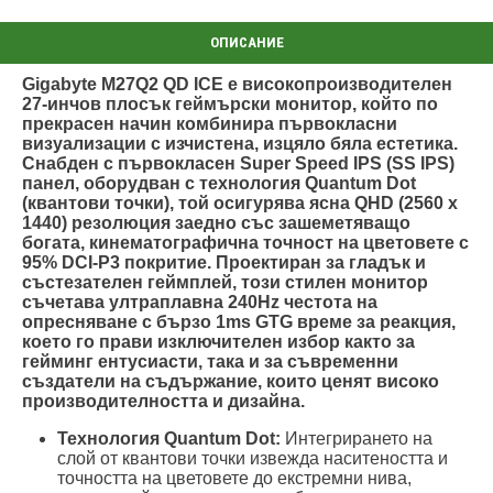
Gigabyte M27Q2 QD ICE е високопроизводителен
27-инчов плосък геймърски монитор, който по
прекрасен начин комбинира първокласни
визуализации с изчистена, изцяло бяла естетика.
Снабден с първокласен Super Speed IPS (SS IPS)
панел, оборудван с технология Quantum Dot
(квантови точки), той осигурява ясна QHD (2560 x
1440) резолюция заедно със зашеметяващо
богата, кинематографична точност на цветовете с
95% DCI-P3 покритие. Проектиран за гладък и
състезателен геймплей, този стилен монитор
съчетава ултраплавна 240Hz честота на
опресняване с бързо 1ms GTG време за реакция,
което го прави изключителен избор както за
гейминг ентусиасти, така и за съвременни
създатели на съдържание, които ценят високо
производителността и дизайна.
Технология Quantum Dot:
Интегрирането на
слой от квантови точки извежда наситеността и
точността на цветовете до екстремни нива,