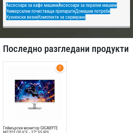
Аксесоари за кафе машини
Аксесоари за перални машини
Универсални почистващи препарати
Домашни потреби
Кухненски везни
Комплекти за сервиране
Последно разгледани продукти
Геймърски монитор GIGABYTE
M27Q2 QD ICE - 27" SS IPS