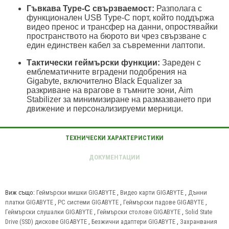
Гъвкава Type-C свързваемост:
Разполага с
функционален USB Type-C порт, който поддържа
видео пренос и трансфер на данни, опростявайки
пространството на бюрото ви чрез свързване с
един единствен кабел за съвременни лаптопи.
Тактически геймърски функции:
Зареден с
емблематичните вградени подобрения на
Gigabyte, включително Black Equalizer за
разкриване на врагове в тъмните зони, Aim
Stabilizer за минимизиране на размазването при
движение и персонализируеми мерници.
Виж също:
Геймърски мишки GIGABYTE
,
Видео карти GIGABYTE
,
Дънни
платки GIGABYTE
,
PC системи GIGABYTE
,
Геймърски падове GIGABYTE
,
Геймърски слушалки GIGABYTE
,
Геймърски столове GIGABYTE
,
Solid State
Drive (SSD) дискове GIGABYTE
,
Безжични адаптери GIGABYTE
,
Захранвания