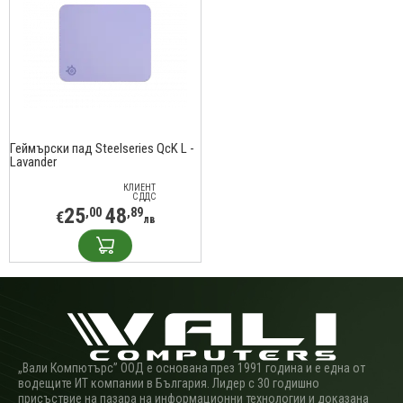
Геймърски пад Steelseries QcK L -
Lavander
КЛИЕНТ
С ДДС
25
48
,00
,89
€
лв
„Вали Компютърс” ООД е основана през 1991 година и е една от
водещите ИТ компании в България. Лидер с 30 годишно
присъствие на пазара на информационни технологии и доказана