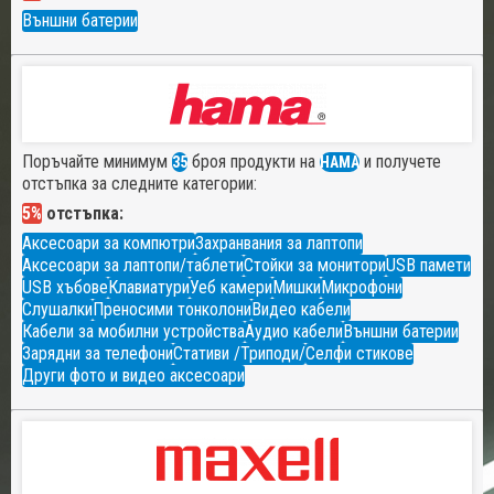
Външни батерии
Поръчайте минимум
броя продукти на
и получете
35
HAMA
отстъпка за следните категории:
5%
отстъпка:
Аксесоари за компютри
Захранвания за лаптопи
Аксесоари за лаптопи/таблети
Стойки за монитори
USB памети
USB хъбове
Клавиатури
Уеб камери
Мишки
Микрофони
Слушалки
Преносими тонколони
Видео кабели
Кабели за мобилни устройства
Аудио кабели
Външни батерии
Зарядни за телефони
Стативи /Триподи/
Селфи стикове
Други фото и видео аксесоари