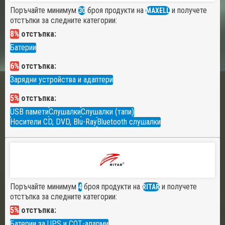
Поръчайте минимум
броя продукти на
и получете
30
MAXELL
отстъпки за следните категории:
8%
отстъпка:
Батерии
6%
отстъпка:
Зарядни устройства и адаптери
5%
отстъпка:
USB памети
Слушалки
Слушалки (тапи)
Носители CD, DVD, Blu-Ray
Bluetooth слушалки
Поръчайте минимум
броя продукти на
и получете
4
RITAR
отстъпка за следните категории:
5%
отстъпка:
Батерии за UPS и СОТ-аларми