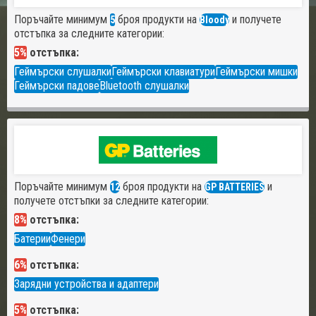
Поръчайте минимум
броя продукти на
и получете
5
Bloody
отстъпка за следните категории:
5%
отстъпка:
Геймърски слушалки
Геймърски клавиатури
Геймърски мишки
Геймърски падове
Bluetooth слушалки
Поръчайте минимум
броя продукти на
и
12
GP BATTERIES
получете отстъпки за следните категории:
8%
отстъпка:
Батерии
Фенери
6%
отстъпка:
Зарядни устройства и адаптери
5%
отстъпка: