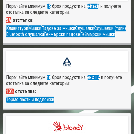
Поръчайте минимум
броя продукти на
и получете
15
A4tech
отстъпка за следните категории:
5%
отстъпка:
Клавиатури
Мишки
Падове за мишки
Слушалки
Слушалки (тапи)
Bluetooth слушалки
Геймърски падове
Геймърски мишки
Поръчайте минимум
броя продукти на
и получете
10
ARCTIC
отстъпка за следните категории:
10%
отстъпка:
Термо пасти и подложки