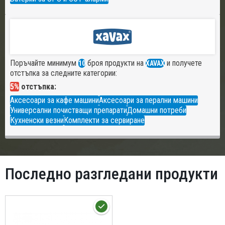
Поръчайте минимум
броя продукти на
и получете
10
XAVAX
отстъпка за следните категории:
5%
отстъпка:
Аксесоари за кафе машини
Аксесоари за перални машини
Универсални почистващи препарати
Домашни потреби
Кухненски везни
Комплекти за сервиране
Последно разгледани продукти