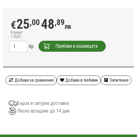
25
48
,00
,89
€
лв
Клиент
с ДДС
Прибави в кошницата
бр.
Добави за сравнение
Добави в любими
Запитване
Бърза и сигурна доставка
Лесно връщане до 14 дни