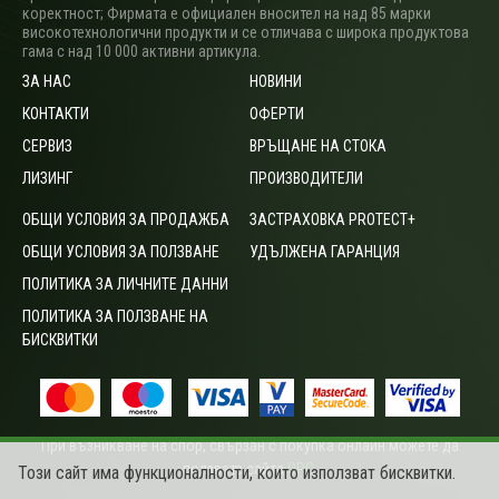
коректност; Фирмата е официален вносител на над 85 марки
високотехнологични продукти и се отличава с широка продуктова
гама с над 10 000 активни артикула.
ЗА НАС
НОВИНИ
КОНТАКТИ
ОФЕРТИ
СЕРВИЗ
ВРЪЩАНЕ НА СТОКА
ЛИЗИНГ
ПРОИЗВОДИТЕЛИ
ОБЩИ УСЛОВИЯ ЗА ПРОДАЖБА
ЗАСТРАХОВКА PROTECT+
ОБЩИ УСЛОВИЯ ЗА ПОЛЗВАНЕ
УДЪЛЖЕНА ГАРАНЦИЯ
ПОЛИТИКА ЗА ЛИЧНИТЕ ДАННИ
ПОЛИТИКА ЗА ПОЛЗВАНЕ НА
БИСКВИТКИ
При възникване на спор, свързан с покупка онлайн можете да
ползвате сайта
ОРС
.
Този сайт има функционалности, които използват бисквитки.