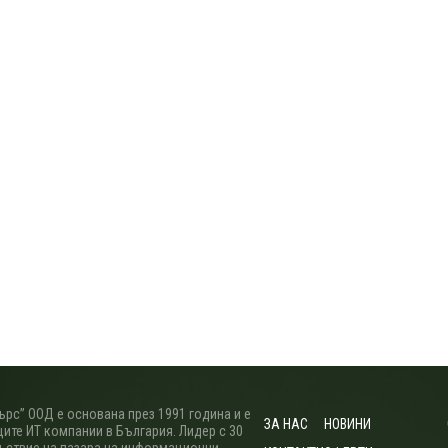
рс” ООД е основана през 1991 година и е
ЗА НАС
НОВИНИ
ите ИТ компании в България. Лидер с 30