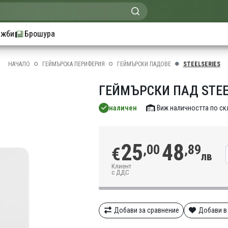
ажби
Брошура
НАЧАЛО
ГЕЙМЪРСКА ПЕРИФЕРИЯ
ГЕЙМЪРСКИ ПАДОВЕ
STEELSERIES
ГЕЙМЪРСКИ ПАД STEEL
наличен
Виж наличността по с
25
48
,00
,89
€
лв
Клиент
с ДДС
Добави за сравнение
Добави в