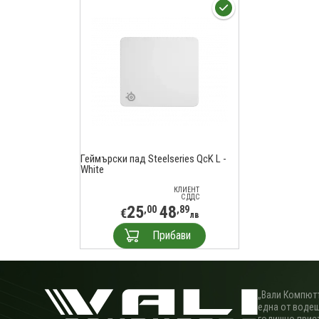
Геймърски пад Steelseries QcK L -
White
КЛИЕНТ
С ДДС
25
48
,00
,89
€
лв
Прибави
„Вали Компютъ
една от водещ