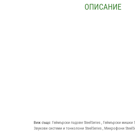
ОПИСАНИЕ
Виж също:
Геймърски падове SteelSeries
,
Геймърски мишки St
Звукови системи и тонколони SteelSeries
,
Микрофони SteelSe