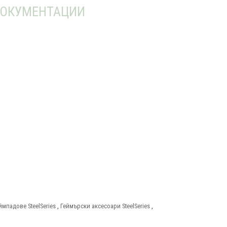
ОКУМЕНТАЦИИ
ймпадове SteelSeries
,
Геймърски аксесоари SteelSeries
,