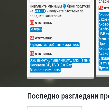
следни
Поръчайте минимум
броя продукти
30
5%
отс
на
и получете отстъпки за
MAXELL
Аксес
следните категории:
Захран
8%
отстъпка:
Аксесо
Батерии
Стойки
USB х
6%
отстъпка:
Мишк
Прено
Зарядни устройства и адаптери
Кабели
Аудио
5%
отстъпка:
Зарядн
USB памети
Слушалки
Слушалки (тапи)
Статив
Носители CD, DVD, Blu-Ray
Други 
Bluetooth слушалки
Последно разгледани пр