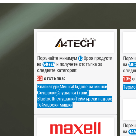
Поръчайте минимум
броя продукти
Поръч
15
на
и получете отстъпка за
на
A4tech
ARC
следните категории:
следни
5%
отстъпка:
10%
от
Клавиатури
Мишки
Падове за мишки
Термо
Слушалки
Слушалки (тапи)
Bluetooth слушалки
Геймърски падове
Геймърски мишки
Поръч
на
HA