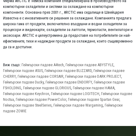
Фирма ARCTIC е немска компания специализирана в производството на
компютърни охладители и системи за охлаждане на компютърни
компоненти. Основана през 2001 г., ARCTIC има седалище в Швейцария
Известна е с иновативните си решения за охлаждане. Компанията предлага
широка гама от продукти, включително въздушни и водни охладители за
процесори и видеокарти, охладители за лаптопи, термопасти, вентилатори и
аксесоари. ARCTIC е целеустремена да предоставя на потребителите си най-
ефективните, тихи и надеждни продукти за охлаждане, които същевременно
да са и достъпни.
Виж също:
Геймърски падове A4tech
,
Геймърски падове ABYSTYLE
,
Геймърски падове ASUS
,
Геймърски падове BLIZZARD
,
Геймърски падове
CHERRY
,
Геймърски падове CORSAIR
,
Геймърски падове DARK PROJECT
,
Геймърски падове Ducky
,
Геймърски падове ENDORFY
,
Геймърски падове
FSHOLDING
,
Геймърски падове GLORIOUS
,
Геймърски падове HAMA
,
Геймърски падове Keychron
,
Геймърски падове LOGITECH
,
Геймърски падове
Noctua
,
Геймърски падове PowerColor
,
Геймърски падове Spartan Gear
,
Геймърски падове SteelSeries
,
Геймърски падове Wargaming
,
Геймърски
падове ZOWIE