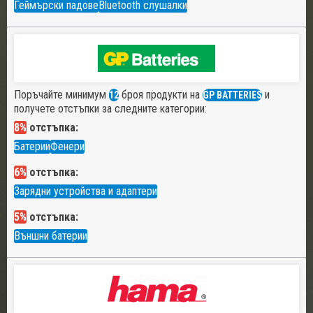
Геймърски падове
Bluetooth слушалки
Поръчайте минимум
броя продукти на
и
12
GP BATTERIES
получете отстъпки за следните категории:
8%
отстъпка:
Батерии
Фенери
6%
отстъпка:
Зарядни устройства и адаптери
5%
отстъпка:
Външни батерии