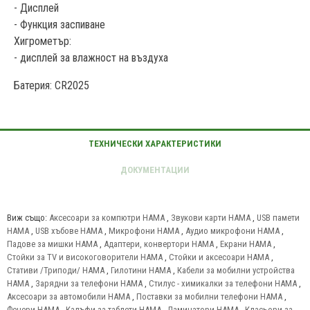
- Дисплей
- Функция заспиване
Хигрометър:
- дисплей за влажност на въздуха
Батерия: CR2025
Виж също:
Аксесоари за компютри HAMA
,
Звукови карти HAMA
,
USB памети
HAMA
,
USB хъбове HAMA
,
Микрофони HAMA
,
Аудио микрофони HAMA
,
Падове за мишки HAMA
,
Адаптери, конвертори HAMA
,
Екрани HAMA
,
Стойки за TV и високоговорители HAMA
,
Стойки и аксесоари HAMA
,
Стативи /Триподи/ HAMA
,
Гилотини HAMA
,
Кабели за мобилни устройства
HAMA
,
Зарядни за телефони HAMA
,
Стилус - химикалки за телефони HAMA
,
Аксесоари за автомобили HAMA
,
Поставки за мобилни телефони HAMA
,
Фенери HAMA
,
Калъфи за таблети HAMA
,
Ламинатори HAMA
,
Класьори за