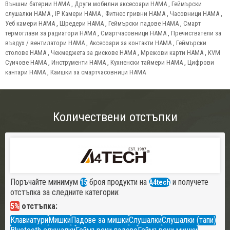
Външни батерии HAMA
,
Други мобилни аксесоари HAMA
,
Геймърски
слушалки HAMA
,
IP Камери HAMA
,
Фитнес гривни HAMA
,
Часовници HAMA
,
Уеб камери HAMA
,
Шредери HAMA
,
Геймърски падове HAMA
,
Смарт
термоглави за радиатори HAMA
,
Смартчасовници HAMA
,
Пречистватели за
въздух / вентилатори HAMA
,
Аксесоари за контакти HAMA
,
Геймърски
столове HAMA
,
Чекмеджета за дискове HAMA
,
Мрежови карти HAMA
,
KVM
Суичове HAMA
,
Инструменти HAMA
,
Кухненски таймери HAMA
,
Цифрови
кантари HAMA
,
Каишки за смартчасовници HAMA
Количествени отстъпки
Поръчайте минимум
броя продукти на
и получете
15
A4tech
отстъпка за следните категории:
5%
отстъпка:
Клавиатури
Мишки
Падове за мишки
Слушалки
Слушалки (тапи)