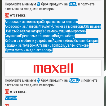
Поръчайте минимум
броя продукти на
и получете
35
HAMA
отстъпка за следните категории:
5%
отстъпка:
Аксесоари за компютри
Захранвания за лаптопи
Аксесоари за лаптопи/таблети
Стойки за монитори
USB памети
USB хъбове
Клавиатури
Уеб камери
Мишки
Микрофони
Слушалки
Преносими тонколони
Видео кабели
Кабели за мобилни устройства
Аудио кабели
Външни батерии
Зарядни за телефони
Стативи /Триподи/
Селфи стикове
Други фото и видео аксесоари
Поръчайте минимум
броя продукти на
и получете
30
MAXELL
отстъпки за следните категории:
8%
отстъпка:
Батерии