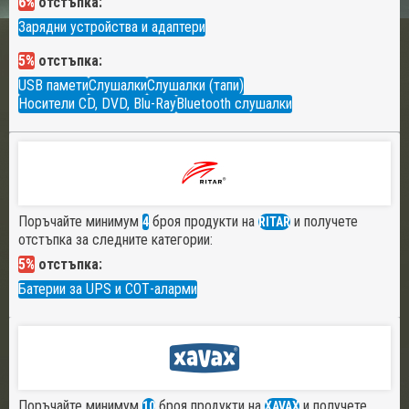
6%
отстъпка:
Зарядни устройства и адаптери
5%
отстъпка:
USB памети
Слушалки
Слушалки (тапи)
Носители CD, DVD, Blu-Ray
Bluetooth слушалки
Поръчайте минимум
броя продукти на
и получете
4
RITAR
отстъпка за следните категории:
5%
отстъпка:
Батерии за UPS и СОТ-аларми
Поръчайте минимум
броя продукти на
и получете
10
XAVAX