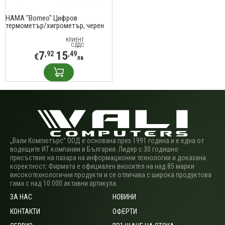
HAMA "Borneo" Цифров
термометър/хигрометър, черен
КЛИЕНТ
С ДДС
7
15
,92
,49
€
лв
„Вали Компютърс” ООД е основана през 1991 година и е една от
водещите ИТ компании в България. Лидер с 30 годишно
присъствие на пазара на информационни технологии и доказана
коректност; Фирмата е официален вносител на над 85 марки
високотехнологични продукти и се отличава с широка продуктова
гама с над 10 000 активни артикула.
ЗА НАС
НОВИНИ
КОНТАКТИ
ОФЕРТИ