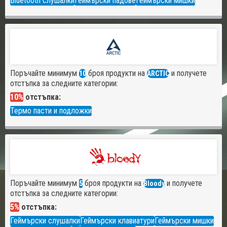
Bluetooth слушалки
Геймърски падове
Геймърски мишки
Поръчайте минимум
броя продукти на
и получете
10
ARCTIC
отстъпка за следните категории:
10%
отстъпка:
Термо пасти и подложки
Поръчайте минимум
броя продукти на
и получете
5
Bloody
отстъпка за следните категории:
5%
отстъпка:
Геймърски слушалки
Геймърски клавиатури
Геймърски мишки