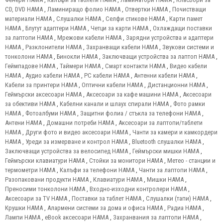
CD, DVD HAMA
,
Ламиниращо фолио HAMA
,
Отвертки HAMA
,
Почистващи
материали HAMA
,
Слушалки HAMA
,
Селфи стикове HAMA
,
Карти памет
HAMA
,
Блутут адаптери HAMA
,
Четци за карти HAMA
,
Охлаждащи поставки
за лаптопи HAMA
,
Мрежови кабели HAMA
,
Зарядни устройства и адаптери
HAMA
,
Разклонители HAMA
,
Захранващи кабели HAMA
,
Звукови системи и
тонколони HAMA
,
Бинокли HAMA
,
Заключващи устройства за лаптоп HAMA
,
Геймпадове HAMA
,
Таймери HAMA
,
Смарт контакти HAMA
,
Видео кабели
HAMA
,
Аудио кабели HAMA
,
PC кабели HAMA
,
Антенни кабели HAMA
,
Кабели за принтери HAMA
,
Оптични кабели HAMA
,
Дистанционни HAMA
,
Геймърски аксесоари HAMA
,
Аксесоари за кафе машини HAMA
,
Аксесоари
за обективи HAMA
,
Кабелни канали и шлаух спирали HAMA
,
Фото рамки
HAMA
,
Фотоалбуми HAMA
,
Защитни фолиа / стъкла за телефони HAMA
,
Антени HAMA
,
Домашни потреби HAMA
,
Аксесоари за лаптопи/таблети
HAMA
,
Други фото и видео аксесоари HAMA
,
Чанти за камери и камкордери
HAMA
,
Уреди за измерване и контрол HAMA
,
Bluetooth слушалки HAMA
,
Заключващи устройства за велосипед HAMA
,
Геймърски мишки HAMA
,
Геймърски клавиатури HAMA
,
Стойки за монитори HAMA
,
Метео - станции и
термометри HAMA
,
Калъфи за телефони HAMA
,
Чанти за лаптопи HAMA
,
Разопаковани продукти HAMA
,
Клавиатури HAMA
,
Мишки HAMA
,
Преносими тонколони HAMA
,
Входно-изходни контролери HAMA
,
Аксесоари за TV HAMA
,
Поставки за таблет HAMA
,
Слушалки (тапи) HAMA
,
Крушки HAMA
,
Алармени системи за дома и офиса HAMA
,
Радиа HAMA
,
Лампи HAMA
,
eBook аксесоари HAMA
,
Захранвания за лаптопи HAMA
,