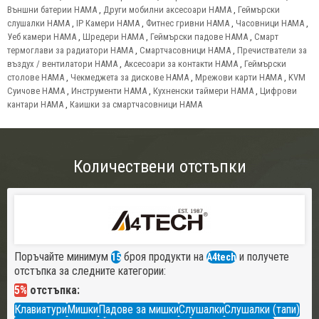
Външни батерии HAMA
,
Други мобилни аксесоари HAMA
,
Геймърски
слушалки HAMA
,
IP Камери HAMA
,
Фитнес гривни HAMA
,
Часовници HAMA
,
Уеб камери HAMA
,
Шредери HAMA
,
Геймърски падове HAMA
,
Смарт
термоглави за радиатори HAMA
,
Смартчасовници HAMA
,
Пречистватели за
въздух / вентилатори HAMA
,
Аксесоари за контакти HAMA
,
Геймърски
столове HAMA
,
Чекмеджета за дискове HAMA
,
Мрежови карти HAMA
,
KVM
Суичове HAMA
,
Инструменти HAMA
,
Кухненски таймери HAMA
,
Цифрови
кантари HAMA
,
Каишки за смартчасовници HAMA
Количествени отстъпки
Поръчайте минимум
броя продукти на
и получете
15
A4tech
отстъпка за следните категории:
5%
отстъпка:
Клавиатури
Мишки
Падове за мишки
Слушалки
Слушалки (тапи)