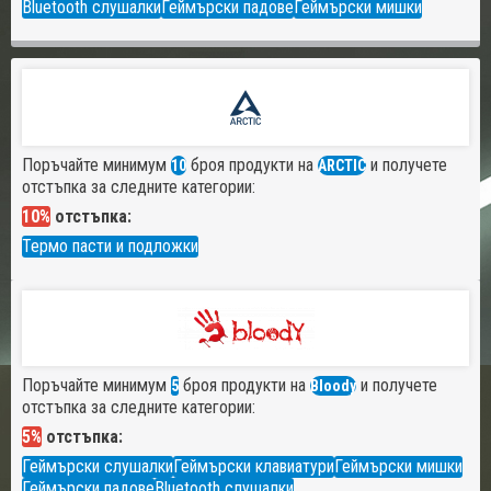
Bluetooth слушалки
Геймърски падове
Геймърски мишки
Поръчайте минимум
броя продукти на
и получете
10
ARCTIC
отстъпка за следните категории:
10%
отстъпка:
Термо пасти и подложки
Поръчайте минимум
броя продукти на
и получете
5
Bloody
отстъпка за следните категории:
5%
отстъпка:
Геймърски слушалки
Геймърски клавиатури
Геймърски мишки
Геймърски падове
Bluetooth слушалки