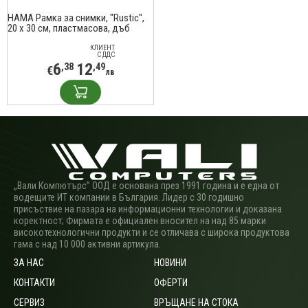
HAMA Рамка за снимки, "Rustic",
20 x 30 см, пластмасова, дъб
КЛИЕНТ
С ДДС
6
12
,38
,49
€
лв
„Вали Компютърс” ООД е основана през 1991 година и е една от
водещите ИТ компании в България. Лидер с 30 годишно
присъствие на пазара на информационни технологии и доказана
коректност; Фирмата е официален вносител на над 85 марки
високотехнологични продукти и се отличава с широка продуктова
гама с над 10 000 активни артикула.
ЗА НАС
НОВИНИ
КОНТАКТИ
ОФЕРТИ
СЕРВИЗ
ВРЪЩАНЕ НА СТОКА