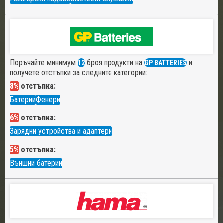
Поръчайте минимум
броя продукти на
и
12
GP BATTERIES
получете отстъпки за следните категории:
8%
отстъпка:
Батерии
Фенери
6%
отстъпка:
Зарядни устройства и адаптери
5%
отстъпка:
Външни батерии