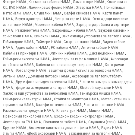
Фенери HAMA
,
Калъфи за таблети HAMA
,
Ламинатори HAMA
,
Класьори за
CD, DVD HAMA
,
Ламиниращо фолио HAMA
,
Отвертки HAMA
,
Почистващи
материали HAMA
,
Слушалки HAMA
,
Селфи стикове HAMA
,
Карти памет
HAMA
,
Блутут адаптери HAMA
,
Четци за карти HAMA
,
Охлаждащи поставки
за лаптопи HAMA
,
Мрежови кабели HAMA
,
Зарядни устройства и адаптери
HAMA
,
Разклонители HAMA
,
Захранващи кабели HAMA
,
Звукови системи и
тонколони HAMA
,
Бинокли HAMA
,
Заключващи устройства за лаптоп HAMA
,
Геймпадове HAMA
,
Таймери HAMA
,
Смарт контакти HAMA
,
Видео кабели
HAMA
,
Аудио кабели HAMA
,
PC кабели HAMA
,
Антенни кабели HAMA
,
Кабели за принтери HAMA
,
Оптични кабели HAMA
,
Дистанционни HAMA
,
Геймърски аксесоари HAMA
,
Аксесоари за кафе машини HAMA
,
Аксесоари
за обективи HAMA
,
Кабелни канали и шлаух спирали HAMA
,
Фото рамки
HAMA
,
Фотоалбуми HAMA
,
Защитни фолиа / стъкла за телефони HAMA
,
Антени HAMA
,
Домашни потреби HAMA
,
Аксесоари за лаптопи/таблети
HAMA
,
Други фото и видео аксесоари HAMA
,
Чанти за камери и камкордери
HAMA
,
Уреди за измерване и контрол HAMA
,
Bluetooth слушалки HAMA
,
Заключващи устройства за велосипед HAMA
,
Геймърски мишки HAMA
,
Геймърски клавиатури HAMA
,
Стойки за монитори HAMA
,
Метео - станции и
термометри HAMA
,
Калъфи за телефони HAMA
,
Чанти за лаптопи HAMA
,
Разопаковани продукти HAMA
,
Клавиатури HAMA
,
Мишки HAMA
,
Преносими тонколони HAMA
,
Входно-изходни контролери HAMA
,
Аксесоари за TV HAMA
,
Поставки за таблет HAMA
,
Слушалки (тапи) HAMA
,
Крушки HAMA
,
Алармени системи за дома и офиса HAMA
,
Радиа HAMA
,
Лампи HAMA
,
eBook аксесоари HAMA
,
Захранвания за лаптопи HAMA
,