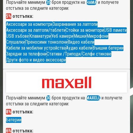
Поръчайте минимум
броя продукти на
и получете
35
HAMA
отстъпка за следните категории:
5%
отстъпка:
Аксесоари за компютри
Захранвания за лаптопи
Аксесоари за лаптопи/таблети
Стойки за монитори
USB памети
USB хъбове
Клавиатури
Уеб камери
Мишки
Микрофони
Слушалки
Преносими тонколони
Видео кабели
Кабели за мобилни устройства
Аудио кабели
Външни батерии
Зарядни за телефони
Стативи /Триподи/
Селфи стикове
Други фото и видео аксесоари
Поръчайте минимум
броя продукти на
и получете
30
MAXELL
отстъпки за следните категории:
8%
отстъпка:
Батерии
6%
отстъпка: