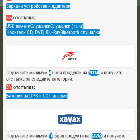
Зарядни устройства и адаптери
5%
отстъпка:
USB памети
Слушалки
Слушалки (тапи)
Носители CD, DVD, Blu-Ray
Bluetooth слушалки
Поръчайте минимум
броя продукти на
и получете
4
RITAR
отстъпка за следните категории:
5%
отстъпка:
Батерии за UPS и СОТ-аларми
Поръчайте минимум
броя продукти на
и получете
10
XAVAX