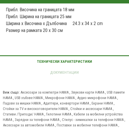
Прибл. Височина на границата 18 мм
Прибл. Ширина на границата 25 мм
Ширина x Височина x Дълбочина 24.3 x 34 x 2 cm
Размер на рамката 20 х 30 см
Виж също:
Аксесоари за компютри HAMA
,
Звукови карти HAMA
,
USB памети
HAMA
,
USB хъбове HAMA
,
Микрофони HAMA
,
Аудио микрофони HAMA
,
Падове за мишки HAMA
,
Адаптери, конвертори HAMA
,
Екрани HAMA
,
Стойки за TV и високоговорители HAMA
,
Стойки и аксесоари HAMA
,
Стативи /Триподи/ HAMA
,
Гилотини HAMA
,
Кабели за мобилни устройства
HAMA
,
Зарядни за телефони HAMA
,
Стилус - химикалки за телефони HAMA
,
Аксесоари за автомобили HAMA
,
Поставки за мобилни телефони HAMA
,