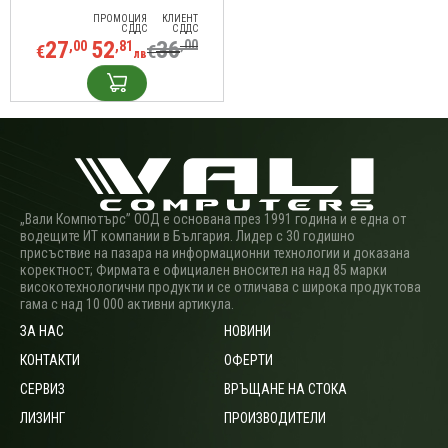
съня, водоустойчив, 46 мм, черен
ПРОМОЦИЯ
КЛИЕНТ
С ДДС
С ДДС
27
52
36
,00
,00
,81
€
€
лв
„Вали Компютърс” ООД е основана през 1991 година и е една от
водещите ИТ компании в България. Лидер с 30 годишно
присъствие на пазара на информационни технологии и доказана
коректност; Фирмата е официален вносител на над 85 марки
високотехнологични продукти и се отличава с широка продуктова
гама с над 10 000 активни артикула.
ЗА НАС
НОВИНИ
КОНТАКТИ
ОФЕРТИ
СЕРВИЗ
ВРЪЩАНЕ НА СТОКА
ЛИЗИНГ
ПРОИЗВОДИТЕЛИ