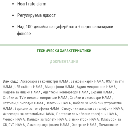
Heart rate alarm
Регулируема яркост
Над 100 дизайна на циферблата + персонализирани
фонове
Виж също:
Аксесоари за компютри HAMA
,
Звукови карти HAMA
,
USB памети
HAMA
,
USB хъбове HAMA
,
Микрофони HAMA
,
Аудио микрофони HAMA
,
Падове за мишки HAMA
,
Адаптери, конвертори HAMA
,
Екрани HAMA
,
Стойки за TV и високоговорители HAMA
,
Стойки и аксесоари HAMA
,
Стативи /Триподи/ HAMA
,
Гилотини HAMA
,
Кабели за мобилни устройства
HAMA
,
Зарядни за телефони HAMA
,
Стилус - химикалки за телефони HAMA
,
Аксесоари за автомобили HAMA
,
Поставки за мобилни телефони HAMA
,
Фенери HAMA
,
Калъфи за таблети HAMA
,
Ламинатори HAMA
,
Класьори за
CD, DVD HAMA
,
Ламиниращо фолио HAMA
,
Отвертки HAMA
,
Почистващи