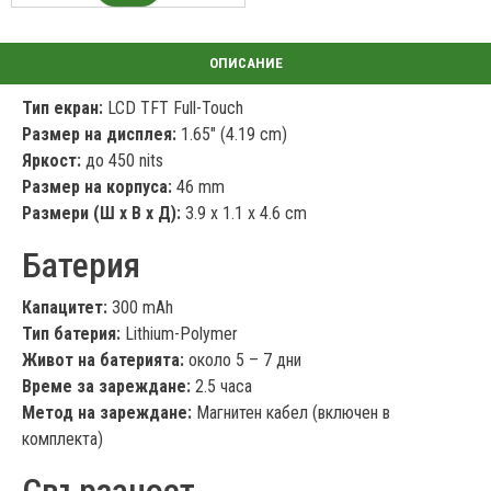
Тип екран:
LCD TFT Full-Touch
Размер на дисплея:
1.65" (4.19 cm)
Яркост:
до 450 nits
Размер на корпуса:
46 mm
Размери (Ш x В x Д):
3.9 x 1.1 x 4.6 cm
Батерия
Капацитет:
300 mAh
Тип батерия:
Lithium-Polymer
Живот на батерията:
около 5 – 7 дни
Време за зареждане:
2.5 часа
Метод на зареждане:
Магнитен кабел (включен в
комплекта)