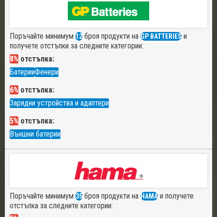
Поръчайте минимум
броя продукти на
и
12
GP BATTERIES
получете отстъпки за следните категории:
8%
отстъпка:
Батерии
Фенери
6%
отстъпка:
Зарядни устройства и адаптери
5%
отстъпка:
Външни батерии
Поръчайте минимум
броя продукти на
и получете
35
HAMA
отстъпка за следните категории: