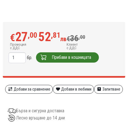
27
52
,00
,81
€
36
,00
€
лв
Промоция
Клиент
с ДДС
с ДДС
Прибави в кошницата
бр.
Добави за сравнение
Добави в любими
Запитване
Бърза и сигурна доставка
Лесно връщане до 14 дни