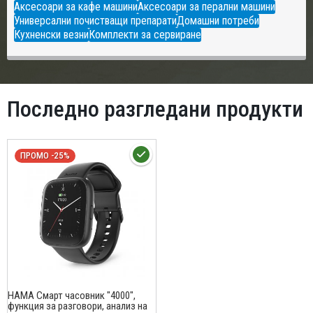
Аксесоари за кафе машини
Аксесоари за перални машини
Универсални почистващи препарати
Домашни потреби
Кухненски везни
Комплекти за сервиране
Последно разгледани продукти
ПРОМО -25%
HAMA Смарт часовник "4000",
функция за разговори, анализ на