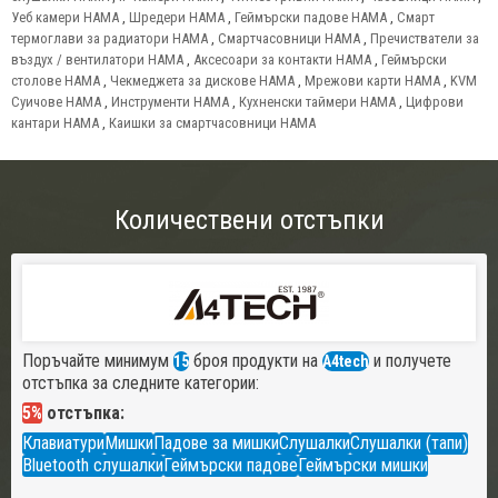
Уеб камери HAMA
,
Шредери HAMA
,
Геймърски падове HAMA
,
Смарт
термоглави за радиатори HAMA
,
Смартчасовници HAMA
,
Пречистватели за
въздух / вентилатори HAMA
,
Аксесоари за контакти HAMA
,
Геймърски
столове HAMA
,
Чекмеджета за дискове HAMA
,
Мрежови карти HAMA
,
KVM
Суичове HAMA
,
Инструменти HAMA
,
Кухненски таймери HAMA
,
Цифрови
кантари HAMA
,
Каишки за смартчасовници HAMA
Количествени отстъпки
Поръчайте минимум
броя продукти на
и получете
15
A4tech
отстъпка за следните категории:
5%
отстъпка:
Клавиатури
Мишки
Падове за мишки
Слушалки
Слушалки (тапи)
Bluetooth слушалки
Геймърски падове
Геймърски мишки