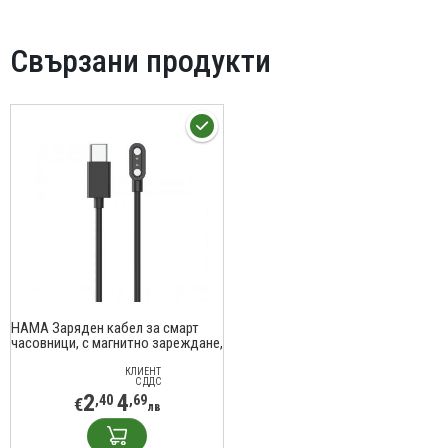
Свързани продукти
HAMA Заряден кабел за смарт
часовници, с магнитно зареждане,
USB-C, 60 см, черен
КЛИЕНТ
С ДДС
2
4
,40
,69
€
лв