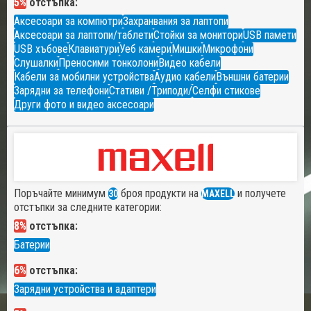
5%
отстъпка:
Аксесоари за компютри
Захранвания за лаптопи
Аксесоари за лаптопи/таблети
Стойки за монитори
USB памети
USB хъбове
Клавиатури
Уеб камери
Мишки
Микрофони
Слушалки
Преносими тонколони
Видео кабели
Кабели за мобилни устройства
Аудио кабели
Външни батерии
Зарядни за телефони
Стативи /Триподи/
Селфи стикове
Други фото и видео аксесоари
Поръчайте минимум
броя продукти на
и получете
30
MAXELL
отстъпки за следните категории:
8%
отстъпка:
Батерии
6%
отстъпка:
Зарядни устройства и адаптери