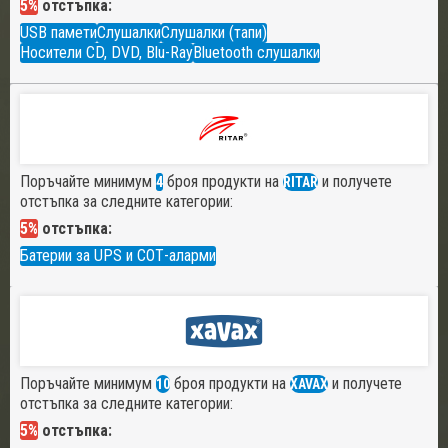
5%
отстъпка:
USB памети
Слушалки
Слушалки (тапи)
Носители CD, DVD, Blu-Ray
Bluetooth слушалки
Поръчайте минимум
броя продукти на
и получете
4
RITAR
отстъпка за следните категории:
5%
отстъпка:
Батерии за UPS и СОТ-аларми
Поръчайте минимум
броя продукти на
и получете
10
XAVAX
отстъпка за следните категории:
5%
отстъпка: