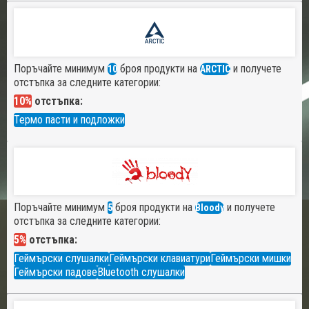
Поръчайте минимум
броя продукти на
и получете
10
ARCTIC
отстъпка за следните категории:
10%
отстъпка:
Термо пасти и подложки
Поръчайте минимум
броя продукти на
и получете
5
Bloody
отстъпка за следните категории:
5%
отстъпка:
Геймърски слушалки
Геймърски клавиатури
Геймърски мишки
Геймърски падове
Bluetooth слушалки