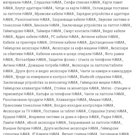
материали HAMA
,
Слушалки HAMA
,
Селфи стикове HAMA
,
Карти памет
HAMA
,
Блутут адаптери HAMA
,
Четци за карти HAMA
,
Охлаждащи поставки
за лаптопи HAMA
,
Мрежови кабели HAMA
,
Зарядни устройства и адаптери
HAMA
,
Разклонители HAMA
,
Захранващи кабели HAMA
,
Звукови системи и
тонколони HAMA
,
Бинокли HAMA
,
Заключващи устройства за лаптоп HAMA
,
Геймпадове HAMA
,
Таймери HAMA
,
Смарт контакти HAMA
,
Видео кабели
HAMA
,
Аудио кабели HAMA
,
PC кабели HAMA
,
Антенни кабели HAMA
,
Кабели за принтери HAMA
,
Оптични кабели HAMA
,
Дистанционни HAMA
,
Геймърски аксесоари HAMA
,
Аксесоари за кафе машини HAMA
,
Аксесоари
за обективи HAMA
,
Кабелни канали и шлаух спирали HAMA
,
Фото рамки
HAMA
,
Фотоалбуми HAMA
,
Защитни фолиа / стъкла за телефони HAMA
,
Антени HAMA
,
Домашни потреби HAMA
,
Аксесоари за лаптопи/таблети
HAMA
,
Други фото и видео аксесоари HAMA
,
Чанти за камери и камкордери
HAMA
,
Уреди за измерване и контрол HAMA
,
Bluetooth слушалки HAMA
,
Заключващи устройства за велосипед HAMA
,
Геймърски мишки HAMA
,
Геймърски клавиатури HAMA
,
Стойки за монитори HAMA
,
Метео - станции и
термометри HAMA
,
Калъфи за телефони HAMA
,
Чанти за лаптопи HAMA
,
Разопаковани продукти HAMA
,
Клавиатури HAMA
,
Мишки HAMA
,
Преносими тонколони HAMA
,
Входно-изходни контролери HAMA
,
Аксесоари за TV HAMA
,
Поставки за таблет HAMA
,
Слушалки (тапи) HAMA
,
Крушки HAMA
,
Алармени системи за дома и офиса HAMA
,
Радиа HAMA
,
Лампи HAMA
,
eBook аксесоари HAMA
,
Захранвания за лаптопи HAMA
,
Външни батерии HAMA
,
Други мобилни аксесоари HAMA
,
Геймърски
слушалки HAMA
,
IP Камери HAMA
,
Фитнес гривни HAMA
,
Часовници HAMA
,