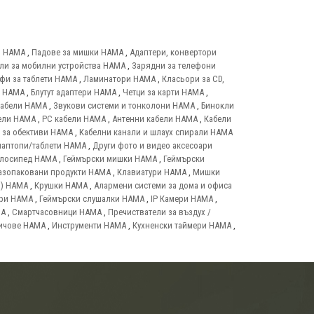
и HAMA
,
Падове за мишки HAMA
,
Адаптери, конвертори
ли за мобилни устройства HAMA
,
Зарядни за телефони
фи за таблети HAMA
,
Ламинатори HAMA
,
Класьори за CD,
т HAMA
,
Блутут адаптери HAMA
,
Четци за карти HAMA
,
кабели HAMA
,
Звукови системи и тонколони HAMA
,
Бинокли
ели HAMA
,
PC кабели HAMA
,
Антенни кабели HAMA
,
Кабели
 за обективи HAMA
,
Кабелни канали и шлаух спирали HAMA
лаптопи/таблети HAMA
,
Други фото и видео аксесоари
елосипед HAMA
,
Геймърски мишки HAMA
,
Геймърски
азопаковани продукти HAMA
,
Клавиатури HAMA
,
Мишки
и) HAMA
,
Крушки HAMA
,
Алармени системи за дома и офиса
ари HAMA
,
Геймърски слушалки HAMA
,
IP Камери HAMA
,
MA
,
Смартчасовници HAMA
,
Пречистватели за въздух /
ичове HAMA
,
Инструменти HAMA
,
Кухненски таймери HAMA
,