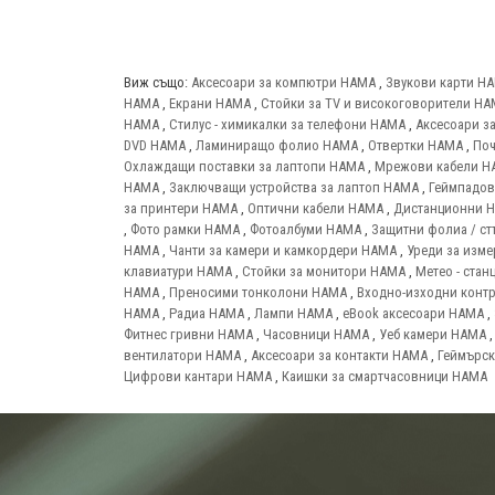
Виж също:
Аксесоари за компютри HAMA
,
Звукови карти H
HAMA
,
Екрани HAMA
,
Стойки за TV и високоговорители H
HAMA
,
Стилус - химикалки за телефони HAMA
,
Аксесоари з
DVD HAMA
,
Ламиниращо фолио HAMA
,
Отвертки HAMA
,
Поч
Охлаждащи поставки за лаптопи HAMA
,
Мрежови кабели H
HAMA
,
Заключващи устройства за лаптоп HAMA
,
Геймпадо
за принтери HAMA
,
Оптични кабели HAMA
,
Дистанционни 
,
Фото рамки HAMA
,
Фотоалбуми HAMA
,
Защитни фолиа / ст
HAMA
,
Чанти за камери и камкордери HAMA
,
Уреди за изм
клавиатури HAMA
,
Стойки за монитори HAMA
,
Метео - ста
HAMA
,
Преносими тонколони HAMA
,
Входно-изходни конт
HAMA
,
Радиа HAMA
,
Лампи HAMA
,
eBook аксесоари HAMA
,
Фитнес гривни HAMA
,
Часовници HAMA
,
Уеб камери HAMA
вентилатори HAMA
,
Аксесоари за контакти HAMA
,
Геймърск
Цифрови кантари HAMA
,
Каишки за смартчасовници HAMA