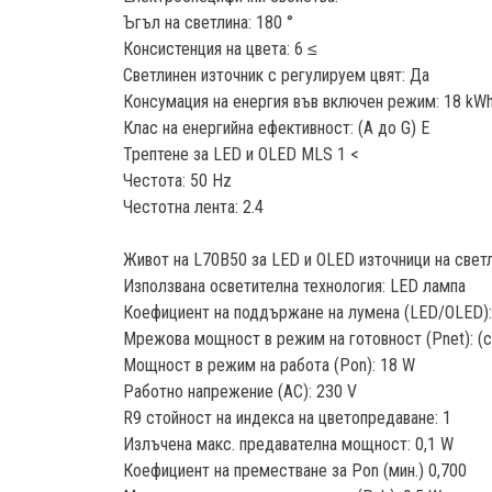
Ъгъл на светлина: 180 °
Консистенция на цвета: 6 ≤
Светлинен източник с регулируем цвят: Да
Консумация на енергия във включен режим: 18 kW
Клас на енергийна ефективност: (A до G) E
Трептене за LED и OLED MLS 1 <
Честота: 50 Hz
Честотна лента: 2.4
Живот на L70B50 за LED и OLED източници на свет
Използвана осветителна технология: LED лампа
Коефициент на поддържане на лумена (LED/OLED):
Мрежова мощност в режим на готовност (Pnet): (св
Мощност в режим на работа (Pon): 18 W
Работно напрежение (AC): 230 V
R9 стойност на индекса на цветопредаване: 1
Излъчена макс. предавателна мощност: 0,1 W
Коефициент на преместване за Pon (мин.) 0,700