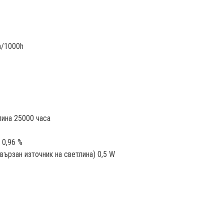
h/1000h
лина 25000 часа
 0,96 %
ързан източник на светлина) 0,5 W