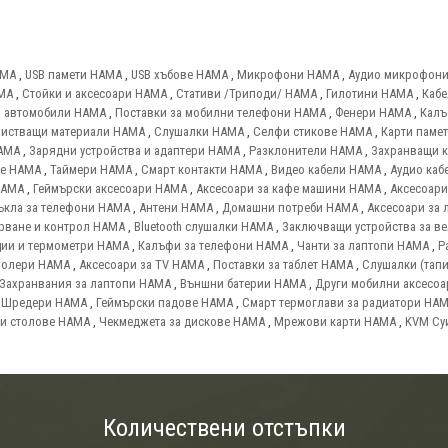
AMA
,
USB памети HAMA
,
USB хъбове HAMA
,
Микрофони HAMA
,
Аудио микрофон
AMA
,
Стойки и аксесоари HAMA
,
Стативи /Триподи/ HAMA
,
Гилотини HAMA
,
Кабе
а автомобили HAMA
,
Поставки за мобилни телефони HAMA
,
Фенери HAMA
,
Калъ
истващи материали HAMA
,
Слушалки HAMA
,
Селфи стикове HAMA
,
Карти паме
AMA
,
Зарядни устройства и адаптери HAMA
,
Разклонители HAMA
,
Захранващи 
ве HAMA
,
Таймери HAMA
,
Смарт контакти HAMA
,
Видео кабели HAMA
,
Аудио каб
HAMA
,
Геймърски аксесоари HAMA
,
Аксесоари за кафе машини HAMA
,
Аксесоари
ъкла за телефони HAMA
,
Антени HAMA
,
Домашни потреби HAMA
,
Аксесоари за 
ерване и контрол HAMA
,
Bluetooth слушалки HAMA
,
Заключващи устройства за в
нции и термометри HAMA
,
Калъфи за телефони HAMA
,
Чанти за лаптопи HAMA
,
Р
ролери HAMA
,
Аксесоари за TV HAMA
,
Поставки за таблет HAMA
,
Слушалки (тап
Захранвания за лаптопи HAMA
,
Външни батерии HAMA
,
Други мобилни аксесо
,
Шредери HAMA
,
Геймърски падове HAMA
,
Смарт термоглави за радиатори HA
и столове HAMA
,
Чекмеджета за дискове HAMA
,
Мрежови карти HAMA
,
KVM Су
Количествени отстъпки