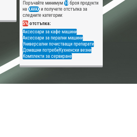
Поръчайте минимум
броя продукти
10
на
и получете отстъпка за
XAVAX
следните категории:
5%
отстъпка:
Аксесоари за кафе машини
Аксесоари за перални машини
Универсални почистващи препарати
Домашни потреби
Кухненски везни
Комплекти за сервиране