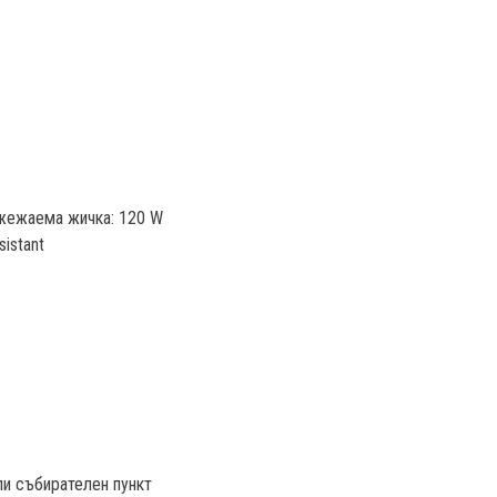
ажежаема жичка: 120 W
istant
ли събирателен пункт