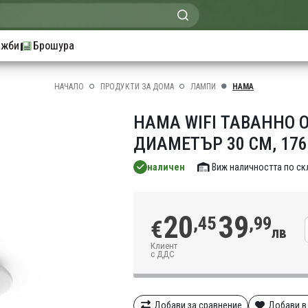
ажби
Брошура
НАЧАЛО
ПРОДУКТИ ЗА ДОМА
ЛАМПИ
HAMA
HAMA WIFI ТАВАННО 
ДИАМЕТЪР 30 CM, 176
наличен
Виж наличността по с
20
39
,45
,99
€
лв
Клиент
с ДДС
Добави за сравнение
Добави в