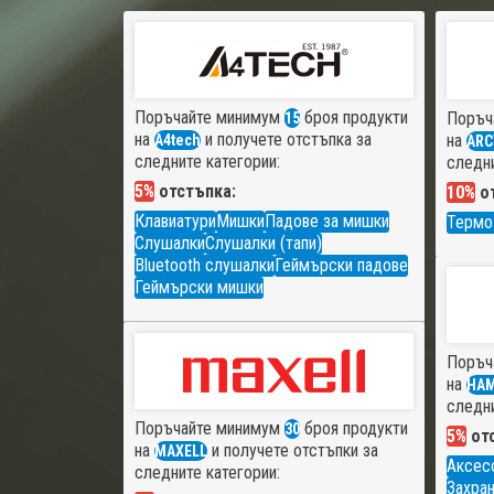
Поръчайте минимум
броя продукти
Поръч
15
на
и получете отстъпка за
на
A4tech
ARC
следните категории:
следни
5%
отстъпка:
10%
от
Клавиатури
Мишки
Падове за мишки
Термо
Слушалки
Слушалки (тапи)
Bluetooth слушалки
Геймърски падове
Геймърски мишки
Поръч
на
HA
следни
Поръчайте минимум
броя продукти
30
5%
отс
на
и получете отстъпки за
MAXELL
Аксес
следните категории:
Захран