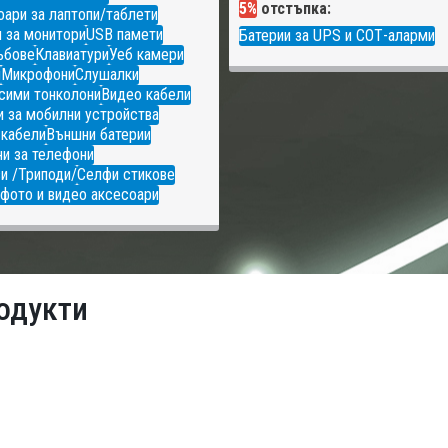
5%
отстъпка:
ари за лаптопи/таблети
 за монитори
USB памети
Батерии за UPS и СОТ-аларми
ъбове
Клавиатури
Уеб камери
и
Микрофони
Слушалки
сими тонколони
Видео кабели
 за мобилни устройства
 кабели
Външни батерии
и за телефони
и /Триподи/
Селфи стикове
фото и видео аксесоари
одукти