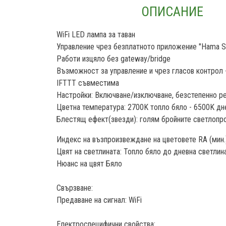
ОПИСАНИЕ
WiFi LED лампа за таван
Управление чрез безплатното приложение "Hama Sm
Работи изцяло без gateway/bridge
Възможност за управление и чрез гласов контрол -
IFTTT съвместима
Настройки: Включване/изключване, безстепенно ре
Цветна температура: 2700K топло бяло - 6500K дн
Блестящ ефект(звезди): голям бройните светлопр
Индекс на възпроизвеждане на цветовете RA (мин.
Цвят на светлината: Топло бяло до дневна светлин
Нюанс на цвят Бяло
Свързване:
Предаване на сигнал: WiFi
Електроспецифични свойства: