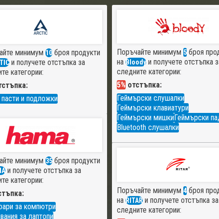
Поръчайте минимум
броя про
айте минимум
броя продукти
5
10
на
и получете отстъпка з
и получете отстъпка за
Bloody
TIC
следните категории:
те категории:
5%
отстъпка:
стъпка:
Геймърски слушалки
 пасти и подложки
Геймърски клавиатури
Геймърски мишки
Геймърски па
Bluetooth слушалки
айте минимум
броя продукти
35
и получете отстъпка за
MA
те категории:
Поръчайте минимум
броя про
4
тъпка:
на
и получете отстъпка за
RITAR
оари за компютри
следните категории:
вания за лаптопи