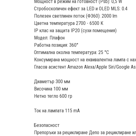
Мощност в режим на готовност (Psb): 0,5 W
Стробоскопичен ефект за LED и OLED MLS: 0.4
Полезен светлинен поток (Φ360): 2000 lm
Цветна температура 2700 - 6500 K
IP клас на защита IP20 (сухи помещения)
Модел: Плафон
Работна позиция: 360°
Оптимална околна температура: 25 °C
Консумирана мощност на еквивалентна лампа с н
Гласов асистент Amazon Alexa/Apple Siri/Google Ass
Диаметър 300 мм
Височина 100 мм
Нетно тегло 600 гр
Ток на лампата 115 mA
Безопасност
Препоръки за рециклиране Депо за рециклиране и