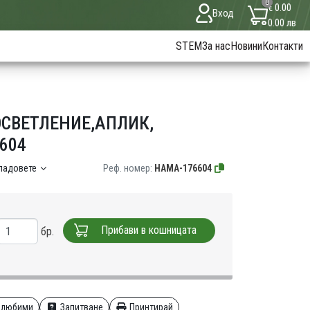
0
€ 0.00
Вход
0.00 лв
STEM
За нас
Новини
Контакти
ОСВЕТЛЕНИЕ,АПЛИК,
604
кладовете
Реф. номер:
HAMA-176604
Прибави в кошницата
бр.
 любими
Запитване
Принтирай