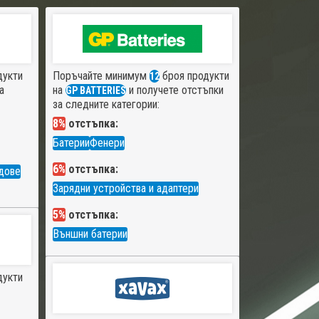
дукти
Поръчайте минимум
броя продукти
12
а
на
и получете отстъпки
GP BATTERIES
за следните категории:
8%
отстъпка:
Батерии
Фенери
6%
отстъпка:
дове
Зарядни устройства и адаптери
5%
отстъпка:
Външни батерии
дукти