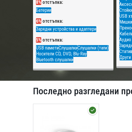
8%
отстъпка:
Аксесо
Батерии
Стойки
USB х
6%
отстъпка:
Мишк
Прено
Зарядни устройства и адаптери
Кабели
Аудио
5%
отстъпка:
Зарядн
USB памети
Слушалки
Слушалки (тапи)
Статив
Носители CD, DVD, Blu-Ray
Други 
Bluetooth слушалки
Последно разгледани пр