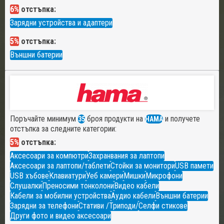
6%
отстъпка:
Зарядни устройства и адаптери
5%
отстъпка:
Външни батерии
Поръчайте минимум
броя продукти на
и получете
35
HAMA
отстъпка за следните категории:
5%
отстъпка:
Аксесоари за компютри
Захранвания за лаптопи
Аксесоари за лаптопи/таблети
Стойки за монитори
USB памети
USB хъбове
Клавиатури
Уеб камери
Мишки
Микрофони
Слушалки
Преносими тонколони
Видео кабели
Кабели за мобилни устройства
Аудио кабели
Външни батерии
Зарядни за телефони
Стативи /Триподи/
Селфи стикове
Други фото и видео аксесоари