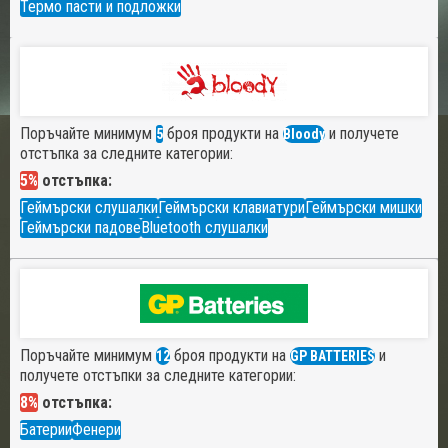
Термо пасти и подложки
Поръчайте минимум
броя продукти на
и получете
5
Bloody
отстъпка за следните категории:
5%
отстъпка:
Геймърски слушалки
Геймърски клавиатури
Геймърски мишки
Геймърски падове
Bluetooth слушалки
Поръчайте минимум
броя продукти на
и
12
GP BATTERIES
получете отстъпки за следните категории:
8%
отстъпка:
Батерии
Фенери