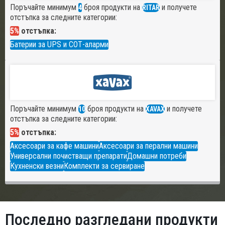
Поръчайте минимум
броя продукти на
и получете
4
RITAR
отстъпка за следните категории:
5%
отстъпка:
Батерии за UPS и СОТ-аларми
Поръчайте минимум
броя продукти на
и получете
10
XAVAX
отстъпка за следните категории:
5%
отстъпка:
Аксесоари за кафе машини
Аксесоари за перални машини
Универсални почистващи препарати
Домашни потреби
Кухненски везни
Комплекти за сервиране
Последно разгледани продукти