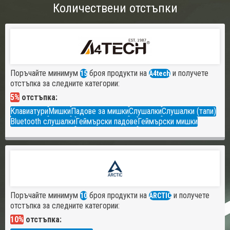
Количествени отстъпки
Поръчайте минимум
броя продукти на
и получете
15
A4tech
отстъпка за следните категории:
5%
отстъпка:
Клавиатури
Мишки
Падове за мишки
Слушалки
Слушалки (тапи)
Bluetooth слушалки
Геймърски падове
Геймърски мишки
Поръчайте минимум
броя продукти на
и получете
10
ARCTIC
отстъпка за следните категории:
10%
отстъпка: