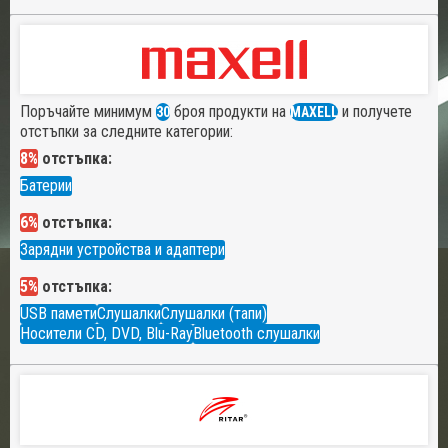
Поръчайте минимум
броя продукти на
и получете
30
MAXELL
отстъпки за следните категории:
8%
отстъпка:
Батерии
6%
отстъпка:
Зарядни устройства и адаптери
5%
отстъпка:
USB памети
Слушалки
Слушалки (тапи)
Носители CD, DVD, Blu-Ray
Bluetooth слушалки