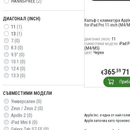
HANNSPREE
(2)
ДИАГОНАЛ (INCH)
Калъф с клавиатура Apple
for iPad Pro 11-inch (M4/M
11
(1)
13
(1)
11
ДИАГОНАЛ (INCH):
7
(0)
iPad P
СЪВМЕСТИМИ МОДЕЛИ:
8.3
(0)
(M4/M5)
Черен
ЦВЯТ:
9.5"
(0)
10.1
(0)
12.4
(0)
365
71
,59
€
13.3
(0)
Приб
СЪВМЕСТИМИ МОДЕЛИ
Универсален
(0)
Zeus / Zeus 2
(0)
Apollo 2
(0)
Apple Inc. е една от най-го
Apple започва като произво
iPad Mini 6
(0)
Galaxy Tab S7 FE
(0)