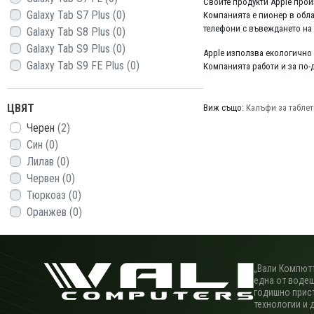
Своите продукти Apple прои
Galaxy Tab S7 Plus
(0)
Компанията е пионер в обла
телефони с въвеждането на i
Galaxy Tab S8 Plus
(0)
Galaxy Tab S9 Plus
(0)
Apple използва екологично 
Galaxy Tab S9 FE Plus
(0)
Компанията работи и за по-
ЦВЯТ
Виж също:
Калъфи за таблет
Черен
(2)
Син
(0)
Лилав
(0)
Червен
(0)
Тюркоаз
(0)
Оранжев
(0)
„Вали Компютъ
една от водещ
годишно прис
технологии и 