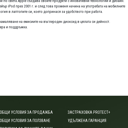
и по света.Apple създава своите продукти с иновативни технологии и дизайн.
ър iPod през 2001 г. и след това променя начина на употребата на мобилните
огия в лаптопите си, което допринася за удобството при работа.
намаляване на емисиите на въглероден диоксид в цялата си дейност.
уера и поддръжка.
ОБЩИ УСЛОВИЯ ЗА ПРОДАЖБА
ЗАСТРАХОВКА PROTECT+
ОБЩИ УСЛОВИЯ ЗА ПОЛЗВАНЕ
УДЪЛЖЕНА ГАРАНЦИЯ