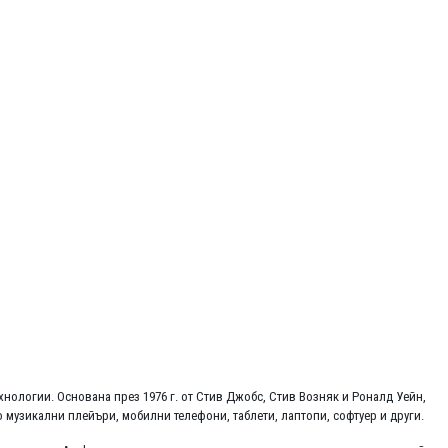
ехнологии. Основана през 1976 г. от Стив Джобс, Стив Возняк и Роналд Уейн,
 музикални плейъри, мобилни телефони, таблети, лаптопи, софтуер и други.