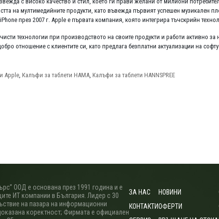
звежда с високо качество и стил, което ги прави желани от милиони потребител
стта на мултимедийните продукти, като въвежда първият успешен музикален плей
Phone през 2007 г. Apple е първата компания, която интегрира тъчскрийн технол
чисти технологии при производството на своите продукти и работи активно за 
добро отношение с клиентите си, като предлага безплатни актуализации на софт
и Apple
,
Калъфи за таблети HAMA
,
Калъфи за таблети HANNSPREE
рс” ООД е основана през 1991 година и е
ЗА НАС
НОВИНИ
ите ИТ компании в България. Лидер с 30
ъствие на пазара на информационни
КОНТАКТИ
ОФЕРТИ
доказана коректност; Фирмата е официален