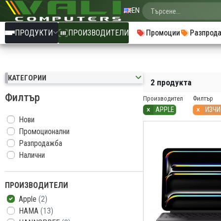
EN
ПРОДУКТИ
ПРОИЗВОДИТЕЛИ
Промоции
Разпрод
КАТЕГОРИИ
2 продукта
Филтър
Производител
Филтър
×
×
APPLE
ИЗЧИ
Нови
Промоционални
Разпродажба
Налични
ПРОИЗВОДИТЕЛИ
Apple
(2)
HAMA
(13)