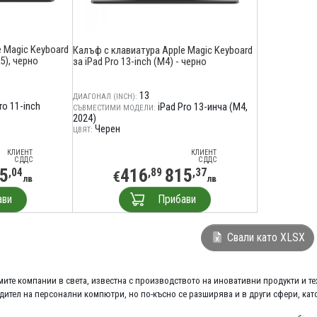
 Magic Keyboard
Калъф с клавиатура Apple Magic Keyboard
5), черно
за iPad Pro 13-inch (M4) - черно
13
ДИАГОНАЛ (INCH):
ro 11-inch
iPad Pro 13-инча (M4,
СЪВМЕСТИМИ МОДЕЛИ:
2024)
Черен
ЦВЯТ:
КЛИЕНТ
КЛИЕНТ
С ДДС
С ДДС
5
416
815
,04
,89
,37
€
лв
лв
ави
Прибави
Свали като XLSX
лемите компании в света, известна с производството на иновативни продукти и т
дител на персонални компютри, но по-късно се разширява и в други сфери, като