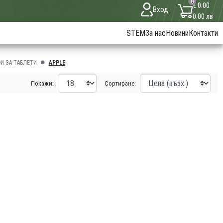
0
€ 0.00
Вход
0.00 лв
STEM
За нас
Новини
Контакти
И ЗА ТАБЛЕТИ
APPLE
Покажи:
Сортиране: