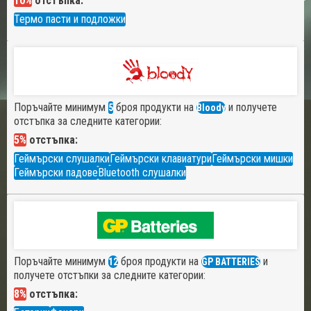
10%
отстъпка:
Термо пасти и подложки
Поръчайте минимум
броя продукти на
и получете
5
Bloody
отстъпка за следните категории:
5%
отстъпка:
Геймърски слушалки
Геймърски клавиатури
Геймърски мишки
Геймърски падове
Bluetooth слушалки
Поръчайте минимум
броя продукти на
и
12
GP BATTERIES
получете отстъпки за следните категории:
8%
отстъпка: