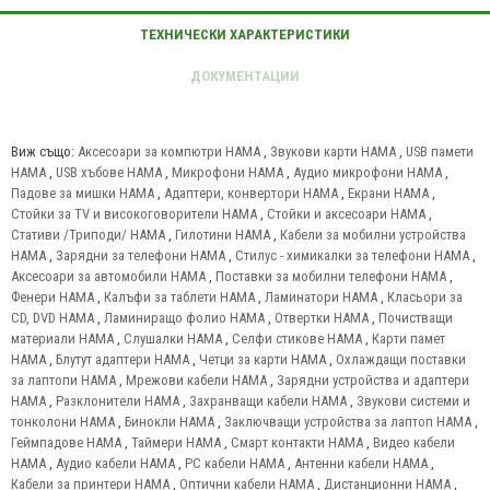
Виж също:
Аксесоари за компютри HAMA
,
Звукови карти HAMA
,
USB памети
HAMA
,
USB хъбове HAMA
,
Микрофони HAMA
,
Аудио микрофони HAMA
,
Падове за мишки HAMA
,
Адаптери, конвертори HAMA
,
Екрани HAMA
,
Стойки за TV и високоговорители HAMA
,
Стойки и аксесоари HAMA
,
Стативи /Триподи/ HAMA
,
Гилотини HAMA
,
Кабели за мобилни устройства
HAMA
,
Зарядни за телефони HAMA
,
Стилус - химикалки за телефони HAMA
,
Аксесоари за автомобили HAMA
,
Поставки за мобилни телефони HAMA
,
Фенери HAMA
,
Калъфи за таблети HAMA
,
Ламинатори HAMA
,
Класьори за
CD, DVD HAMA
,
Ламиниращо фолио HAMA
,
Отвертки HAMA
,
Почистващи
материали HAMA
,
Слушалки HAMA
,
Селфи стикове HAMA
,
Карти памет
HAMA
,
Блутут адаптери HAMA
,
Четци за карти HAMA
,
Охлаждащи поставки
за лаптопи HAMA
,
Мрежови кабели HAMA
,
Зарядни устройства и адаптери
HAMA
,
Разклонители HAMA
,
Захранващи кабели HAMA
,
Звукови системи и
тонколони HAMA
,
Бинокли HAMA
,
Заключващи устройства за лаптоп HAMA
,
Геймпадове HAMA
,
Таймери HAMA
,
Смарт контакти HAMA
,
Видео кабели
HAMA
,
Аудио кабели HAMA
,
PC кабели HAMA
,
Антенни кабели HAMA
,
Кабели за принтери HAMA
,
Оптични кабели HAMA
,
Дистанционни HAMA
,