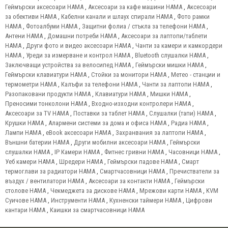
Геймърски аксесоари HAMA
,
Аксесоари за кафе машини HAMA
,
Аксесоари
за обективи HAMA
,
Кабелни канали и шлаух спирали HAMA
,
Фото рамки
HAMA
,
Фотоалбуми HAMA
,
Защитни фолиа / стъкла за телефони HAMA
,
Антени HAMA
,
Домашни потреби HAMA
,
Аксесоари за лаптопи/таблети
HAMA
,
Други фото и видео аксесоари HAMA
,
Чанти за камери и камкордери
HAMA
,
Уреди за измерване и контрол HAMA
,
Bluetooth слушалки HAMA
,
Заключващи устройства за велосипед HAMA
,
Геймърски мишки HAMA
,
Геймърски клавиатури HAMA
,
Стойки за монитори HAMA
,
Метео - станции и
термометри HAMA
,
Калъфи за телефони HAMA
,
Чанти за лаптопи HAMA
,
Разопаковани продукти HAMA
,
Клавиатури HAMA
,
Мишки HAMA
,
Преносими тонколони HAMA
,
Входно-изходни контролери HAMA
,
Аксесоари за TV HAMA
,
Поставки за таблет HAMA
,
Слушалки (тапи) HAMA
,
Крушки HAMA
,
Алармени системи за дома и офиса HAMA
,
Радиа HAMA
,
Лампи HAMA
,
eBook аксесоари HAMA
,
Захранвания за лаптопи HAMA
,
Външни батерии HAMA
,
Други мобилни аксесоари HAMA
,
Геймърски
слушалки HAMA
,
IP Камери HAMA
,
Фитнес гривни HAMA
,
Часовници HAMA
,
Уеб камери HAMA
,
Шредери HAMA
,
Геймърски падове HAMA
,
Смарт
термоглави за радиатори HAMA
,
Смартчасовници HAMA
,
Пречистватели за
въздух / вентилатори HAMA
,
Аксесоари за контакти HAMA
,
Геймърски
столове HAMA
,
Чекмеджета за дискове HAMA
,
Мрежови карти HAMA
,
KVM
Суичове HAMA
,
Инструменти HAMA
,
Кухненски таймери HAMA
,
Цифрови
кантари HAMA
,
Каишки за смартчасовници HAMA