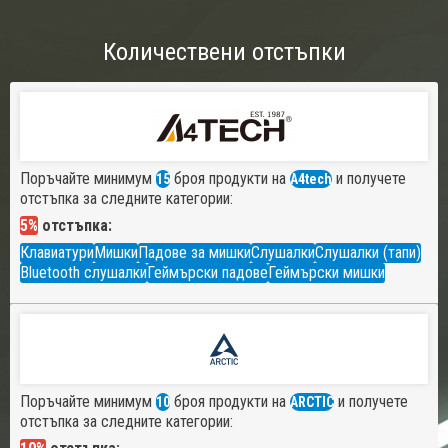
Количествени отстъпки
Поръчайте минимум
броя продукти на
и получете
15
A4tech
отстъпка за следните категории:
5%
отстъпка:
Клавиатури
Мишки
Падове за мишки
Слушалки
Слушалки (тапи)
Bluetooth слушалки
Геймърски падове
Геймърски мишки
Поръчайте минимум
броя продукти на
и получете
10
ARCTIC
отстъпка за следните категории: