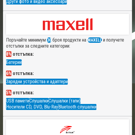
Други фото и видео аксесоари
Поръчайте минимум
броя продукти на
и получете
30
MAXELL
отстъпки за следните категории:
8%
отстъпка:
Батерии
6%
отстъпка:
Зарядни устройства и адаптери
5%
отстъпка:
USB памети
Слушалки
Слушалки (тапи)
Носители CD, DVD, Blu-Ray
Bluetooth слушалки