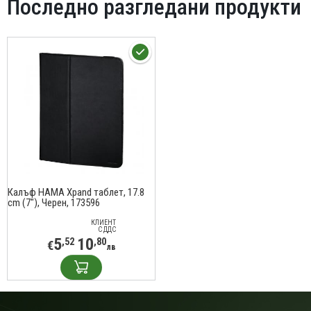
Последно разгледани продукти
Калъф HAMA Xpand таблет, 17.8
cm (7"), Черен, 173596
КЛИЕНТ
С ДДС
5
10
,52
,80
€
лв