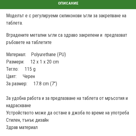
Моделът е с регулируеми силиконови ъгли за закрепване на
таблета.
Вградените метални ъгли са здраво закрепени и предпазват
ръбовете на таблетите
Материал: Polyurethane (PU)
Размери: 12 x 1 x 20 cm
Тегло: 115 g
Цвят: Черен
За размер: 17.8 cm (7")
За удобна работа и за предпазване на таблета от мръсотия и
надраскване
Устройството може да остане в джоба по време на употреба
Стилен, тънък дизайн
Здрав материал