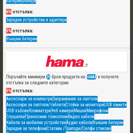
Батерии
Фенери
6%
отстъпка:
Зарядни устройства и адаптери
5%
отстъпка:
Външни батерии
Поръчайте минимум
броя продукти на
и получете
35
HAMA
отстъпка за следните категории:
5%
отстъпка:
Аксесоари за компютри
Захранвания за лаптопи
Аксесоари за лаптопи/таблети
Стойки за монитори
USB памети
USB хъбове
Клавиатури
Уеб камери
Мишки
Микрофони
Слушалки
Преносими тонколони
Видео кабели
Кабели за мобилни устройства
Аудио кабели
Външни батерии
Зарядни за телефони
Стативи /Триподи/
Селфи стикове