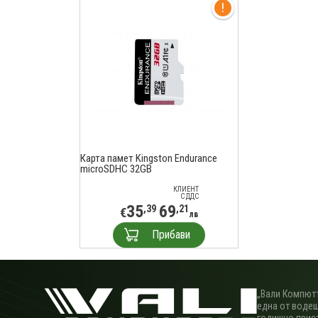
Карта памет Kingston Endurance
microSDHC 32GB
КЛИЕНТ
С ДДС
35
69
,39
,21
€
лв
Прибави
„Вали Компютъ
една от водещ