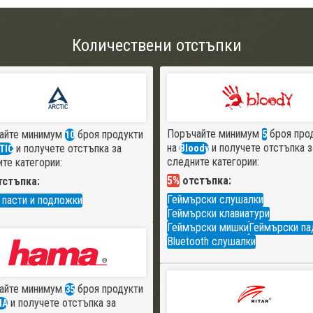
Количествени отстъпки
Поръчайте минимум
броя про
айте минимум
броя продукти
5
10
на
и получете отстъпка з
и получете отстъпка за
Bloody
TIC
следните категории:
те категории:
5%
отстъпка:
стъпка:
Геймърски слушалки
 пасти и подложки
Геймърски клавиатури
Геймърски мишки
Геймърски па
Bluetooth слушалки
айте минимум
броя продукти
35
и получете отстъпка за
MA