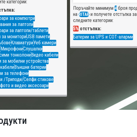
те категории:
Поръчайте минимум
броя про
4
тъпка:
на
и получете отстъпка за
RITAR
оари за компютри
следните категории:
вания за лаптопи
5%
отстъпка:
ари за лаптопи/таблети
 за монитори
USB памети
Батерии за UPS и СОТ-аларми
ъбове
Клавиатури
Уеб камери
и
Микрофони
Слушалки
сими тонколони
Видео кабели
 за мобилни устройства
 кабели
Външни батерии
и за телефони
и /Триподи/
Селфи стикове
фото и видео аксесоари
одукти