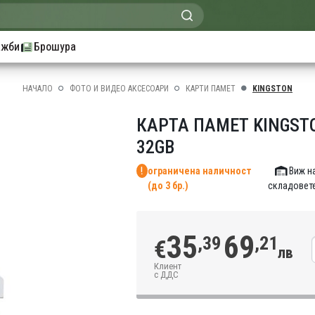
ажби
Брошура
НАЧАЛО
ФОТО И ВИДЕО АКСЕСОАРИ
КАРТИ ПАМЕТ
KINGSTON
КАРТА ПАМЕТ KINGST
32GB
ограничена наличност
Виж н
(до 3 бр.)
складовет
35
69
,39
,21
€
лв
Клиент
с ДДС