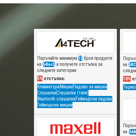
Поръчайте минимум
броя продукти
Поръч
15
на
и получете отстъпка за
на
A4tech
ARC
следните категории:
следни
5%
отстъпка:
10%
от
Клавиатури
Мишки
Падове за мишки
Термо
Слушалки
Слушалки (тапи)
Bluetooth слушалки
Геймърски падове
Геймърски мишки
Поръч
на
HA