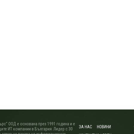
рс” ООД е основана през 1991 година и е
ЗА НАС
НОВИНИ
ите ИТ компании в България. Лидер с 30