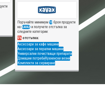
дукти
Поръчайте минимум
броя продукти
10
на
и получете отстъпка за
XAVAX
следните категории:
5%
отстъпка:
Аксесоари за кафе машини
Аксесоари за перални машини
Универсални почистващи препарати
Домашни потреби
Кухненски везни
Комплекти за сервиране