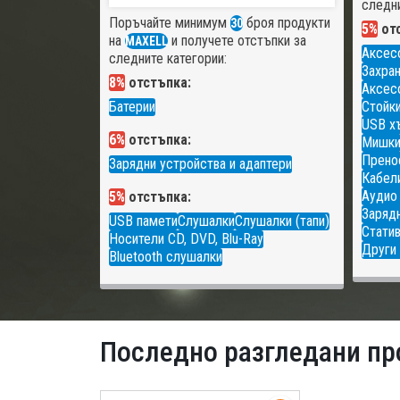
следни
Поръчайте минимум
броя продукти
30
5%
отс
на
и получете отстъпки за
MAXELL
Аксес
следните категории:
Захран
8%
отстъпка:
Аксесо
Батерии
Стойки
USB х
6%
отстъпка:
Мишк
Прено
Зарядни устройства и адаптери
Кабели
Аудио
5%
отстъпка:
Зарядн
USB памети
Слушалки
Слушалки (тапи)
Статив
Носители CD, DVD, Blu-Ray
Други 
Bluetooth слушалки
Последно разгледани пр