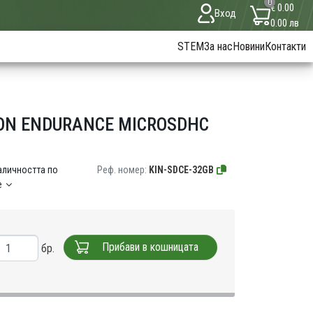
0
€ 0.00
Вход
0.00 лв
STEM
За нас
Новини
Контакти
ON ENDURANCE MICROSDHC
аличността по
Реф. номер:
KIN-SDCE-32GB
е
Прибави в кошницата
бр.