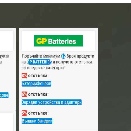
дукти
Поръчайте минимум
броя продукти
12
а
на
и получете отстъпки
GP BATTERIES
за следните категории:
8%
отстъпка:
Батерии
Фенери
6%
отстъпка:
дове
Зарядни устройства и адаптери
5%
отстъпка:
Външни батерии