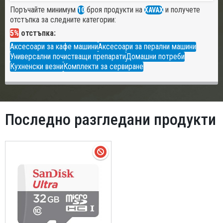
Поръчайте минимум
броя продукти на
и получете
10
XAVAX
отстъпка за следните категории:
5%
отстъпка:
Аксесоари за кафе машини
Аксесоари за перални машини
Универсални почистващи препарати
Домашни потреби
Кухненски везни
Комплекти за сервиране
Последно разгледани продукти