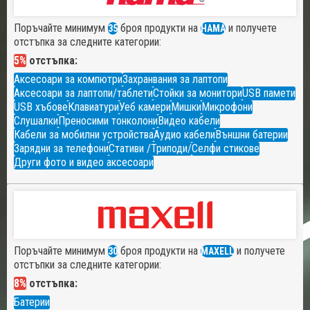
Поръчайте минимум
броя продукти на
и получете
35
HAMA
отстъпка за следните категории:
5%
отстъпка:
Аксесоари за компютри
Захранвания за лаптопи
Аксесоари за лаптопи/таблети
Стойки за монитори
USB памети
USB хъбове
Клавиатури
Уеб камери
Мишки
Микрофони
Слушалки
Преносими тонколони
Видео кабели
Кабели за мобилни устройства
Аудио кабели
Външни батерии
Зарядни за телефони
Стативи /Триподи/
Селфи стикове
Други фото и видео аксесоари
Поръчайте минимум
броя продукти на
и получете
30
MAXELL
отстъпки за следните категории:
8%
отстъпка:
Батерии