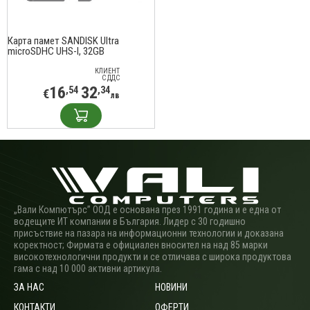
Карта памет SANDISK Ultra
microSDHC UHS-I, 32GB
КЛИЕНТ
С ДДС
16
32
,54
,34
€
лв
„Вали Компютърс” ООД е основана през 1991 година и е една от
водещите ИТ компании в България. Лидер с 30 годишно
присъствие на пазара на информационни технологии и доказана
коректност; Фирмата е официален вносител на над 85 марки
високотехнологични продукти и се отличава с широка продуктова
гама с над 10 000 активни артикула.
ЗА НАС
НОВИНИ
КОНТАКТИ
ОФЕРТИ