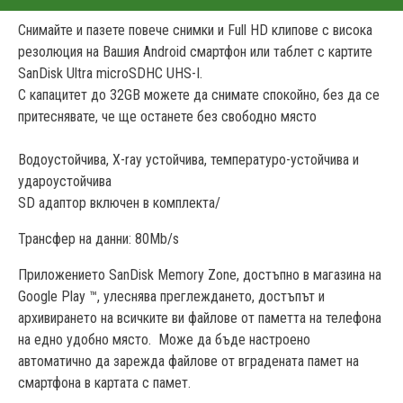
Сн
имайте и пазете повече снимки и Full HD клипове с висока
резолюция на Вашия Android смартфон или таблет с картите
SanDisk Ultra microSDHC UHS-I.
С капацитет до 32GB можете да снимате спокойно, без да се
притеснявате, че ще останете без свободно място
Водоустойчива, X-ray устойчива, температуро-устойчива и
удароустойчива
SD адаптор включен в комплекта/
Трансфер на данни: 80Mb/s
Приложението SanDisk Memory Zone, достъпно в магазина на
Google Play ™, улеснява преглеждането, достъпът и
архивирането на всичките ви файлове от паметта на телефона
на едно удобно място. Може да бъде настроено
автоматично да зарежда файлове от вградената памет на
смартфона в картата с памет.