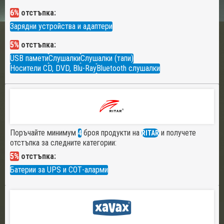
6%
отстъпка:
Зарядни устройства и адаптери
5%
отстъпка:
USB памети
Слушалки
Слушалки (тапи)
Носители CD, DVD, Blu-Ray
Bluetooth слушалки
Поръчайте минимум
броя продукти на
и получете
4
RITAR
отстъпка за следните категории:
5%
отстъпка:
Батерии за UPS и СОТ-аларми