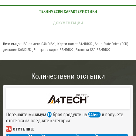
Виж също:
USB памети SANDISK
,
Карти памет SANDISK
,
Solid State Drive (SSD)
дискове SANDISK
,
Четци за карти SANDISK
,
Външни SSD SANDISK
Количествени отстъпки
Поръчайте минимум
броя продукти на
и получете
15
A4tech
отстъпка за следните категории:
5%
отстъпка: