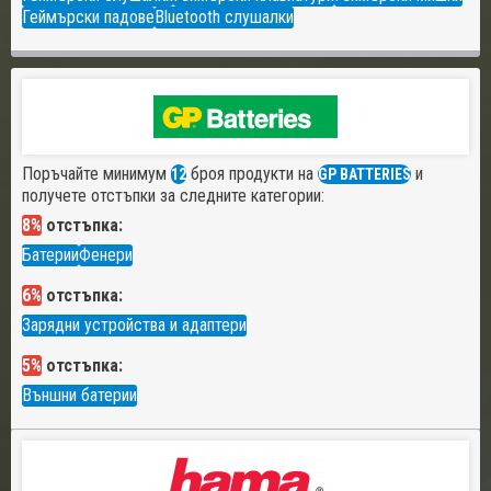
Геймърски падове
Bluetooth слушалки
Поръчайте минимум
броя продукти на
и
12
GP BATTERIES
получете отстъпки за следните категории:
8%
отстъпка:
Батерии
Фенери
6%
отстъпка:
Зарядни устройства и адаптери
5%
отстъпка:
Външни батерии