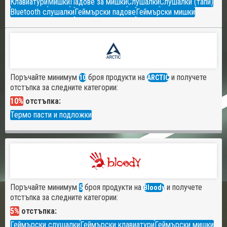
Клавиатури
Мишки
Падове за мишки
Слушалки
Слушалки (тапи)
Bluetooth слушалки
Геймърски падове
Геймърски мишки
Поръчайте минимум
броя продукти на
и получете
10
ARCTIC
отстъпка за следните категории:
10%
отстъпка:
Термо пасти и подложки
Поръчайте минимум
броя продукти на
и получете
5
Bloody
отстъпка за следните категории:
5%
отстъпка:
Геймърски слушалки
Геймърски клавиатури
Геймърски мишки