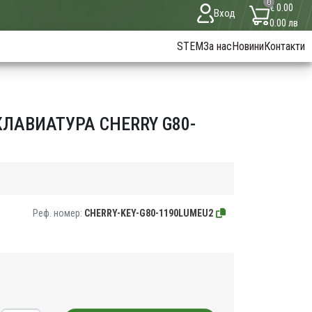
0
€ 0.00
Вход
0.00 лв
STEM
За нас
Новини
Контакти
АВИАТУРА CHERRY G80-
Реф. номер:
CHERRY-KEY-G80-1190LUMEU2