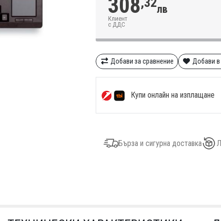
308
,32
лв
Клиент
с ДДС
Добави за сравнение
Добави в
Купи онлайн на изплащане
Бърза и сигурна доставка
Л