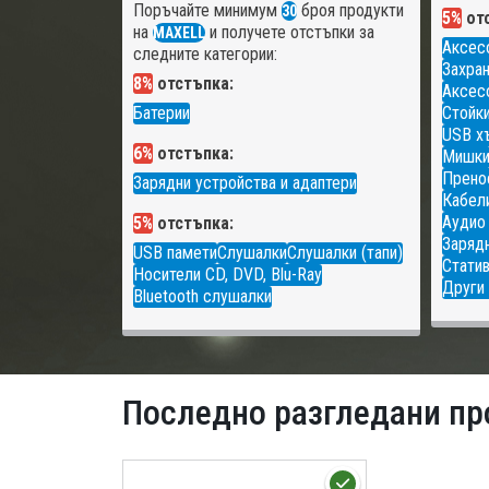
Поръчайте минимум
броя продукти
30
5%
отс
на
и получете отстъпки за
MAXELL
Аксес
следните категории:
Захран
8%
отстъпка:
Аксесо
Батерии
Стойки
USB х
6%
отстъпка:
Мишк
Прено
Зарядни устройства и адаптери
Кабели
Аудио
5%
отстъпка:
Зарядн
USB памети
Слушалки
Слушалки (тапи)
Статив
Носители CD, DVD, Blu-Ray
Други 
Bluetooth слушалки
Последно разгледани пр