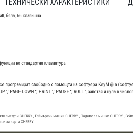
ТЕХНИЧЕСКИ ХАРАКТЕРИСТИКИ
Д
l, бяла, 66 клавишна
функции на стандартна клавиатура
се програмират свободно с помощта на софтуера KeyM @ n (софтуерн
-UP
',' PAGE-DOWN ',' PRINT ',' PAUSE ',' ROLL ', запетая и нула в числ
 клавиатури CHERRY
,
Геймърски мишки CHERRY
,
Падове за мишки CHERRY
,
Гей
тци за карти CHERRY