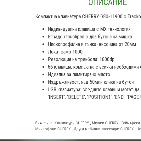
ОПИСАНИЕ
Компактна клавиатура CHERRY G80-11900 с Trackbal
Индивидуални клавиши с MX технология
Вграден touchpad с два бутона за мишка
Нископрофилна и тънка- височина от 20мм
Лека- само 1000г
Резолюция на трекбола: 1000dpi
66 клавиша, компактна с всички необходими 
Идеална за лимитирано място
Издръжливост: над 50млн клика на бутон
USB клавиатура: следните клавиши могат да 
'INSERT', 'DELETE', 'POSITION1', 'END', 'PAGE
Виж също:
Клавиатури CHERRY
,
Мишки CHERRY
,
Геймърски
Микрофони CHERRY
,
Други мобилни аксесоари CHERRY
,
Че