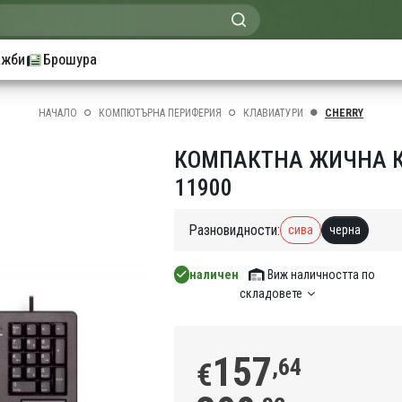
ажби
Брошура
НАЧАЛО
КОМПЮТЪРНА ПЕРИФЕРИЯ
КЛАВИАТУРИ
CHERRY
КОМПАКТНА ЖИЧНА КЛ
11900
Разновидности:
сива
черна
наличен
Виж наличността по
складовете
157
,64
€