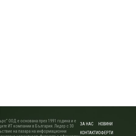
рс” ООД е основана през 1991 година и е
ЗА НАС
НОВИНИ
ите ИТ компании в България. Лидер с 30
ъствие на пазара на информационни
КОНТАКТИ
ОФЕРТИ