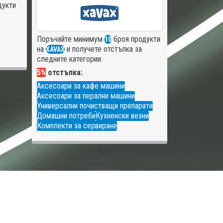
дукти
Поръчайте минимум
броя продукти
10
на
и получете отстъпка за
XAVAX
следните категории:
5%
отстъпка:
Аксесоари за кафе машини
Аксесоари за перални машини
Универсални почистващи препарати
Домашни потреби
Кухненски везни
Комплекти за сервиране