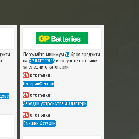
дукти
Поръчайте минимум
броя продукти
12
а
на
и получете отстъпки
GP BATTERIES
за следните категории:
8%
отстъпка:
Батерии
Фенери
6%
отстъпка:
дове
Зарядни устройства и адаптери
5%
отстъпка:
Външни батерии