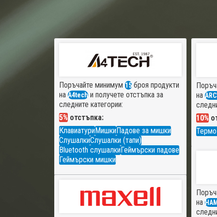
Поръчайте минимум
броя продукти
Поръч
15
на
и получете отстъпка за
на
A4tech
ARC
следните категории:
следни
5%
отстъпка:
10%
от
Клавиатури
Мишки
Падове за мишки
Термо
Слушалки
Слушалки (тапи)
Bluetooth слушалки
Геймърски падове
Геймърски мишки
Поръч
на
HA
следни