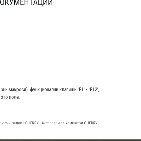
ОКУМЕНТАЦИИ
и макроси): функционални клавиши 'F1' - 'F12',
овото поле.
мърски падове CHERRY
,
Аксесоари за компютри CHERRY
,