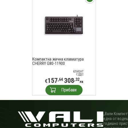
Компактна жична клавиатура
CHERRY G80-11900
КЛИЕНТ
С ДДС
157
308
,64
,32
€
лв
Прибави
„Вали Компютъ
една от водещ
годишно прис