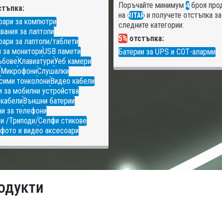
Поръчайте минимум
броя про
4
тъпка:
на
и получете отстъпка за
RITAR
оари за компютри
следните категории:
вания за лаптопи
5%
отстъпка:
ари за лаптопи/таблети
 за монитори
USB памети
Батерии за UPS и СОТ-аларми
ъбове
Клавиатури
Уеб камери
и
Микрофони
Слушалки
сими тонколони
Видео кабели
 за мобилни устройства
 кабели
Външни батерии
и за телефони
и /Триподи/
Селфи стикове
фото и видео аксесоари
одукти