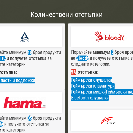
Количествени отстъпки
Поръчайте минимум
броя про
айте минимум
броя продукти
5
10
на
и получете отстъпка з
и получете отстъпка за
Bloody
TIC
следните категории:
те категории:
5%
отстъпка:
стъпка:
Геймърски слушалки
 пасти и подложки
Геймърски клавиатури
Геймърски мишки
Геймърски па
Bluetooth слушалки
айте минимум
броя продукти
35
и получете отстъпка за
MA
те категории: