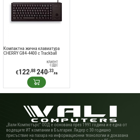
Компактна жична клавиатура
CHERRY G84-4400 с Trackball
КЛИЕНТ
С ДДС
122
240
,88
,33
€
лв
„Вали Компютърс” ООД е основана през 1991 година и е една от
водещите ИТ компании в България. Лидер с 30 годишно
присъствие на пазара на информационни технологии и доказана