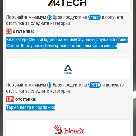
Поръчайте минимум
броя продукти на
и получете
15
A4tech
отстъпка за следните категории:
5%
отстъпка:
Клавиатури
Мишки
Падове за мишки
Слушалки
Слушалки (тапи)
Bluetooth слушалки
Геймърски падове
Геймърски мишки
Поръчайте минимум
броя продукти на
и получете
10
ARCTIC
отстъпка за следните категории:
10%
отстъпка:
Термо пасти и подложки