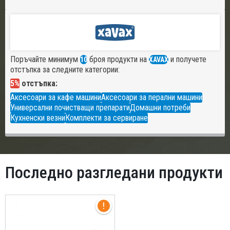
Поръчайте минимум
броя продукти на
и получете
10
XAVAX
отстъпка за следните категории:
5%
отстъпка:
Аксесоари за кафе машини
Аксесоари за перални машини
Универсални почистващи препарати
Домашни потреби
Кухненски везни
Комплекти за сервиране
Последно разгледани продукти