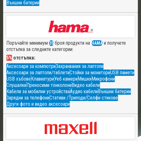
Външни батерии
Поръчайте минимум
броя продукти на
и получете
35
HAMA
отстъпка за следните категории:
5%
отстъпка:
Аксесоари за компютри
Захранвания за лаптопи
Аксесоари за лаптопи/таблети
Стойки за монитори
USB памети
USB хъбове
Клавиатури
Уеб камери
Мишки
Микрофони
Слушалки
Преносими тонколони
Видео кабели
Кабели за мобилни устройства
Аудио кабели
Външни батерии
Зарядни за телефони
Стативи /Триподи/
Селфи стикове
Други фото и видео аксесоари