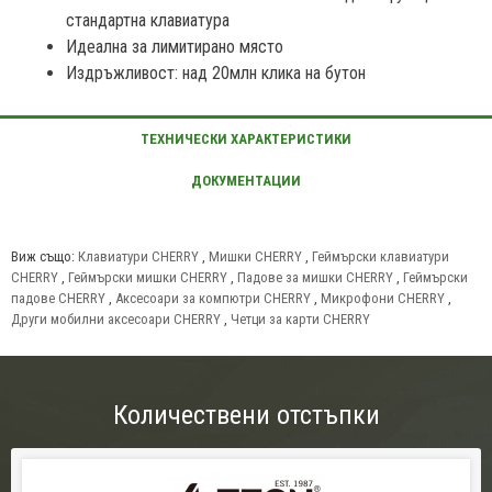
стандартна клавиатура
Идеална за лимитирано място
Издръжливост: над 20млн клика на бутон
Виж също:
Клавиатури CHERRY
,
Мишки CHERRY
,
Геймърски клавиатури
CHERRY
,
Геймърски мишки CHERRY
,
Падове за мишки CHERRY
,
Геймърски
падове CHERRY
,
Аксесоари за компютри CHERRY
,
Микрофони CHERRY
,
Други мобилни аксесоари CHERRY
,
Четци за карти CHERRY
Количествени отстъпки