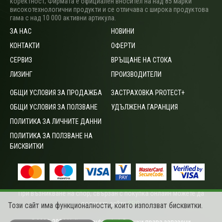
коректност; Фирмата е официален вносител на над 85 марки
високотехнологични продукти и се отличава с широка продуктова
гама с над 10 000 активни артикула.
ЗА НАС
НОВИНИ
КОНТАКТИ
ОФЕРТИ
СЕРВИЗ
ВРЪЩАНЕ НА СТОКА
ЛИЗИНГ
ПРОИЗВОДИТЕЛИ
ОБЩИ УСЛОВИЯ ЗА ПРОДАЖБА
ЗАСТРАХОВКА PROTECT+
ОБЩИ УСЛОВИЯ ЗА ПОЛЗВАНЕ
УДЪЛЖЕНА ГАРАНЦИЯ
ПОЛИТИКА ЗА ЛИЧНИТЕ ДАННИ
ПОЛИТИКА ЗА ПОЛЗВАНЕ НА
БИСКВИТКИ
При възникване на спор, свързан с покупка онлайн можете да
ползвате сайта
ОРС
.
Този сайт има функционалности, които използват бисквитки.