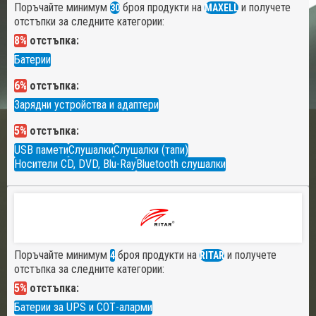
Поръчайте минимум
броя продукти на
и получете
30
MAXELL
отстъпки за следните категории:
8%
отстъпка:
Батерии
6%
отстъпка:
Зарядни устройства и адаптери
5%
отстъпка:
USB памети
Слушалки
Слушалки (тапи)
Носители CD, DVD, Blu-Ray
Bluetooth слушалки
Поръчайте минимум
броя продукти на
и получете
4
RITAR
отстъпка за следните категории:
5%
отстъпка:
Батерии за UPS и СОТ-аларми