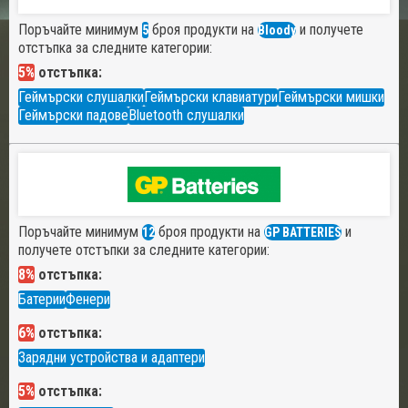
Поръчайте минимум
броя продукти на
и получете
5
Bloody
отстъпка за следните категории:
5%
отстъпка:
Геймърски слушалки
Геймърски клавиатури
Геймърски мишки
Геймърски падове
Bluetooth слушалки
Поръчайте минимум
броя продукти на
и
12
GP BATTERIES
получете отстъпки за следните категории:
8%
отстъпка:
Батерии
Фенери
6%
отстъпка:
Зарядни устройства и адаптери
5%
отстъпка: