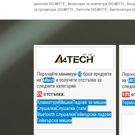
дисплеи GIGABYTE
,
Аксесоари за компютри GIGABYTE
,
Вход
за процесори GIGABYTE
,
Лаптопи GIGABYTE
,
Вентилатори G
Поръчайте минимум
броя продукти
Поръч
15
на
и получете отстъпка за
на
A4tech
ARC
следните категории:
следни
5%
отстъпка:
10%
от
Клавиатури
Мишки
Падове за мишки
Термо
Слушалки
Слушалки (тапи)
Bluetooth слушалки
Геймърски падове
Геймърски мишки