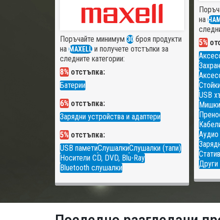
Поръч
на
HA
следни
Поръчайте минимум
броя продукти
30
5%
отс
на
и получете отстъпки за
MAXELL
Аксес
следните категории:
Захран
8%
отстъпка:
Аксесо
Батерии
Стойки
USB х
6%
отстъпка:
Мишк
Прено
Зарядни устройства и адаптери
Кабели
Аудио
5%
отстъпка:
Зарядн
USB памети
Слушалки
Слушалки (тапи)
Статив
Носители CD, DVD, Blu-Ray
Други 
Bluetooth слушалки