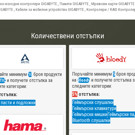
но-изходни контролери GIGABYTE
,
Памети GIGABYTE
,
Мрежови карти GIGABYTE
IGABYTE
,
Кабели за мобилни устройства GIGABYTE
,
Контролери / RAID Контроле
Количествени отстъпки
Поръчайте минимум
броя про
айте минимум
броя продукти
5
10
на
и получете отстъпка з
и получете отстъпка за
Bloody
TIC
следните категории:
те категории:
5%
отстъпка:
стъпка:
Геймърски слушалки
 пасти и подложки
Геймърски клавиатури
Геймърски мишки
Геймърски па
Bluetooth слушалки