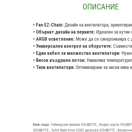
ОПИСАНИЕ
• Fan EZ-Chain:
Дизайн на вентилатора, ориентира
• Обърнат дизайн на перките:
Идеален за кутии с
• ARGB осветление:
Може да се синхронизира с 
• Универсален контрол на оборотите:
Съвместим
• Един кабел за множество вентилатори:
Нужно
• Висок въздушен поток:
Намалява температурите
• Тихи вентилатори:
Оптимизирани за ниски нива 
Виж също:
Геймърски мишки GIGABYTE
,
Видео карти GIGAB
GIGABYTE
,
Solid State Drive (SSD) дискове GIGABYTE
,
Безжичн