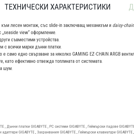
ТЕХНИЧЕСКИ ХАРАКТЕРИСТИКИ
Д
н към лесен монтаж, със slide-in заключващ механизъм и
daisy-chai
 „seaside view“ оформление.
други съвместими устройства.
 с всички марки дънни платки.
 е само едно свързване за няколко GAMING EZ-CHAIN ARGB вентил
, като ефективно отвежда топлината от системата.
на шум.
YTE
,
Дънни платки GIGABYTE
,
PC системи GIGABYTE
,
Геймърски падове GIGABYT
и адаптери GIGABYTE
,
Захранвания GIGABYTE
,
Геймърски клавиатури GIGABYTE