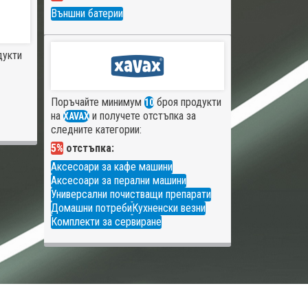
Външни батерии
дукти
Поръчайте минимум
броя продукти
10
на
и получете отстъпка за
XAVAX
следните категории:
5%
отстъпка:
Аксесоари за кафе машини
Аксесоари за перални машини
Универсални почистващи препарати
Домашни потреби
Кухненски везни
Комплекти за сервиране