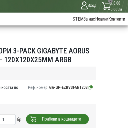
0
€ 0.00
Вход
0.00 лв
STEM
За нас
Новини
Контакти
РИ 3-PACK GIGABYTE AORUS
 - 120X120X25MM ARGB
чността по
Реф. номер:
GA-GP-EZRVSFAN1203
Прибави в кошницата
бр.