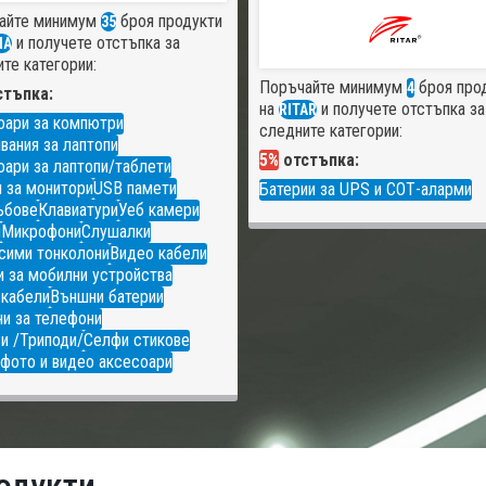
айте минимум
броя продукти
35
и получете отстъпка за
MA
те категории:
Поръчайте минимум
броя про
4
тъпка:
на
и получете отстъпка за
RITAR
оари за компютри
следните категории:
вания за лаптопи
5%
отстъпка:
ари за лаптопи/таблети
 за монитори
USB памети
Батерии за UPS и СОТ-аларми
ъбове
Клавиатури
Уеб камери
и
Микрофони
Слушалки
сими тонколони
Видео кабели
 за мобилни устройства
 кабели
Външни батерии
и за телефони
и /Триподи/
Селфи стикове
фото и видео аксесоари