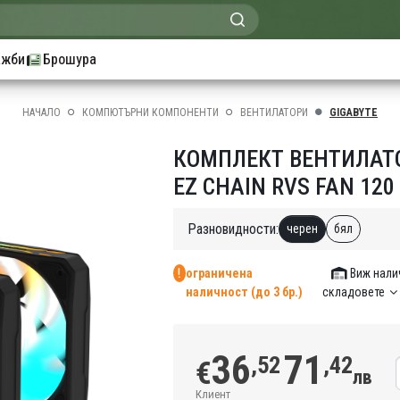
ажби
Брошура
НАЧАЛО
КОМПЮТЪРНИ КОМПОНЕНТИ
ВЕНТИЛАТОРИ
GIGABYTE
КОМПЛЕКТ ВЕНТИЛАТО
EZ CHAIN RVS FAN 120
Разновидности:
черен
бял
ограничена
Виж нали
наличност (до 3 бр.)
складовете
36
71
,52
,42
€
лв
Клиент