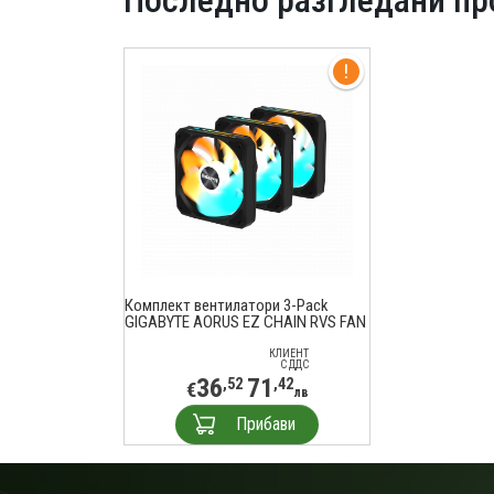
Последно разгледани пр
Комплект вентилатори 3-Pack
GIGABYTE AORUS EZ CHAIN RVS FAN
120 - 120x120x25mm ARGB
КЛИЕНТ
С ДДС
36
71
,52
,42
€
лв
Прибави