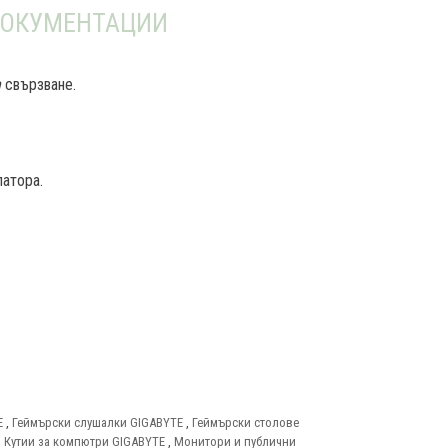
ОКУМЕНТАЦИИ
n
свързване.
атора.
E
,
Геймърски слушалки GIGABYTE
,
Геймърски столове
,
Кутии за компютри GIGABYTE
,
Монитори и публични