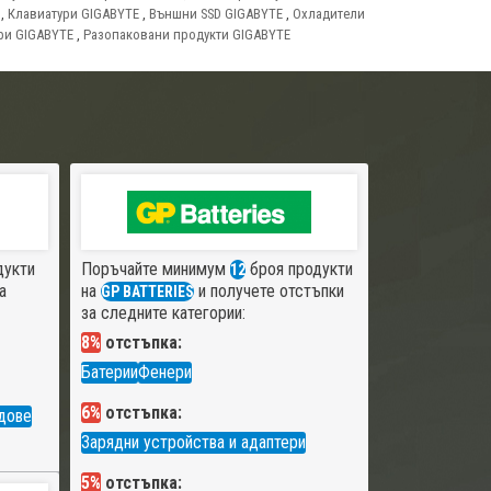
,
Клавиатури GIGABYTE
,
Външни SSD GIGABYTE
,
Охладители
ри GIGABYTE
,
Разопаковани продукти GIGABYTE
дукти
Поръчайте минимум
броя продукти
12
а
на
и получете отстъпки
GP BATTERIES
за следните категории:
8%
отстъпка:
Батерии
Фенери
6%
отстъпка:
дове
Зарядни устройства и адаптери
5%
отстъпка: