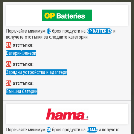
Поръчайте минимум
броя продукти на
и
12
GP BATTERIES
получете отстъпки за следните категории:
8%
отстъпка:
Батерии
Фенери
6%
отстъпка:
Зарядни устройства и адаптери
5%
отстъпка:
Външни батерии
Поръчайте минимум
броя продукти на
и получете
35
HAMA