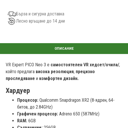
Бърза и сигурна доставка
Лесно връщане до 14 дни
VR Expert PICO Neo 3 е
самостоятелен VR хедсет/очила/
,
който предлага
висока резолюция
,
прецизно
проследяване
и
комфортен дизайн.
Хардуер
Процесор:
Qualcomm Snapdragon XR2 (8-ядрен, 64-
битов, до 2.84GHz)
Графичен процесор:
Adreno 650 (587MHz)
RAM:
6GB
Съхранение:
256GB