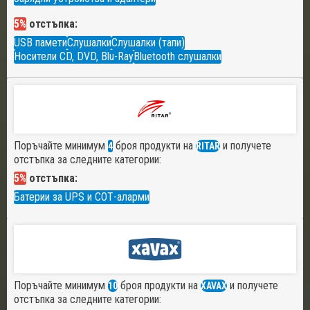
5%
отстъпка:
USB памети
Слушалки
Слушалки (тапи)
Носители CD, DVD, Blu-Ray
Bluetooth слушалки
Поръчайте минимум
броя продукти на
и получете
4
RITAR
отстъпка за следните категории:
5%
отстъпка:
Батерии за UPS и СОТ-аларми
Поръчайте минимум
броя продукти на
и получете
10
XAVAX
отстъпка за следните категории: