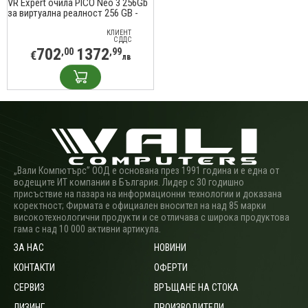
VR Expert очила PICO Neo 3 256Gb
за виртуална реалност 256 GB -
Бял
КЛИЕНТ
С ДДС
702
1372
,00
,99
€
лв
„Вали Компютърс” ООД е основана през 1991 година и е една от
водещите ИТ компании в България. Лидер с 30 годишно
присъствие на пазара на информационни технологии и доказана
коректност; Фирмата е официален вносител на над 85 марки
високотехнологични продукти и се отличава с широка продуктова
гама с над 10 000 активни артикула.
ЗА НАС
НОВИНИ
КОНТАКТИ
ОФЕРТИ
СЕРВИЗ
ВРЪЩАНЕ НА СТОКА
ЛИЗИНГ
ПРОИЗВОДИТЕЛИ