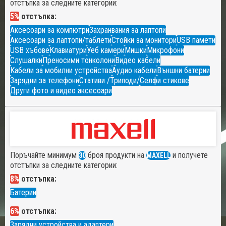
отстъпка за следните категории:
5%
отстъпка:
Аксесоари за компютри
Захранвания за лаптопи
Аксесоари за лаптопи/таблети
Стойки за монитори
USB памети
USB хъбове
Клавиатури
Уеб камери
Мишки
Микрофони
Слушалки
Преносими тонколони
Видео кабели
Кабели за мобилни устройства
Аудио кабели
Външни батерии
Зарядни за телефони
Стативи /Триподи/
Селфи стикове
Други фото и видео аксесоари
Поръчайте минимум
броя продукти на
и получете
30
MAXELL
отстъпки за следните категории:
8%
отстъпка:
Батерии
6%
отстъпка:
Зарядни устройства и адаптери