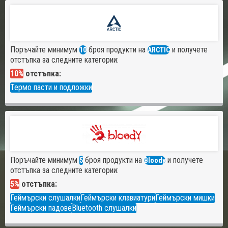
Поръчайте минимум
броя продукти на
и получете
10
ARCTIC
отстъпка за следните категории:
10%
отстъпка:
Термо пасти и подложки
Поръчайте минимум
броя продукти на
и получете
5
Bloody
отстъпка за следните категории:
5%
отстъпка:
Геймърски слушалки
Геймърски клавиатури
Геймърски мишки
Геймърски падове
Bluetooth слушалки