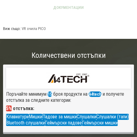
Виж също:
VR очила PICO
Количествени отстъпки
Поръчайте минимум
броя продукти на
и получете
15
A4tech
отстъпка за следните категории:
5%
отстъпка:
Клавиатури
Мишки
Падове за мишки
Слушалки
Слушалки (тапи)
Bluetooth слушалки
Геймърски падове
Геймърски мишки