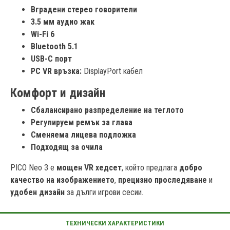
Вградени стерео говорители
3.5 мм аудио жак
Wi-Fi 6
Bluetooth 5.1
USB-C порт
PC VR връзка:
DisplayPort кабел
Комфорт и дизайн
Сбалансирано разпределение на теглото
Регулируем ремък за глава
Сменяема лицева подложка
Подходящ за очила
PICO Neo 3 е
мощен VR хедсет
, който предлага
добро
качество на изображението
,
прецизно проследяване
и
удобен дизайн
за дълги игрови сесии.