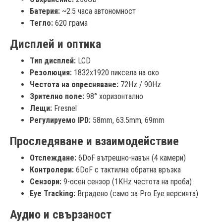
Батерия:
~2.5 часа автономност
Тегло:
620 грама
Дисплей и оптика
Тип дисплей:
LCD
Резолюция:
1832x1920 пиксела на око
Честота на опресняване:
72Hz / 90Hz
Зрително поле:
98° хоризонтално
Лещи:
Fresnel
Регулируемо IPD:
58mm, 63.5mm, 69mm
Проследяване и взаимодействие
Отслеждане:
6DoF вътрешно-навън (4 камери)
Контролери:
6DoF с тактилна обратна връзка
Сензори:
9-осен сензор (1KHz честота на проба)
Eye Tracking:
Вградено (само за Pro Eye версията)
Аудио и свързаност