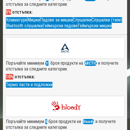
отстъпка за следните категории:
5%
отстъпка:
Клавиатури
Мишки
Падове за мишки
Слушалки
Слушалки (тапи)
Bluetooth слушалки
Геймърски падове
Геймърски мишки
Поръчайте минимум
броя продукти на
и получете
10
ARCTIC
отстъпка за следните категории:
10%
отстъпка:
Термо пасти и подложки
Поръчайте минимум
броя продукти на
и получете
5
Bloody
отстъпка за следните категории: