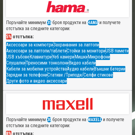
Поръчайте минимум
броя продукти на
и получете
35
HAMA
отстъпка за следните категории:
5%
отстъпка:
Аксесоари за компютри
Захранвания за лаптопи
Аксесоари за лаптопи/таблети
Стойки за монитори
USB памети
USB хъбове
Клавиатури
Уеб камери
Мишки
Микрофони
Слушалки
Преносими тонколони
Видео кабели
Кабели за мобилни устройства
Аудио кабели
Външни батерии
Зарядни за телефони
Стативи /Триподи/
Селфи стикове
Други фото и видео аксесоари
Поръчайте минимум
броя продукти на
и получете
30
MAXELL
отстъпки за следните категории:
8%
отстъпка: