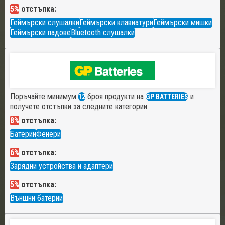
5%
отстъпка:
Геймърски слушалки
Геймърски клавиатури
Геймърски мишки
Геймърски падове
Bluetooth слушалки
Поръчайте минимум
броя продукти на
и
12
GP BATTERIES
получете отстъпки за следните категории:
8%
отстъпка:
Батерии
Фенери
6%
отстъпка:
Зарядни устройства и адаптери
5%
отстъпка:
Външни батерии