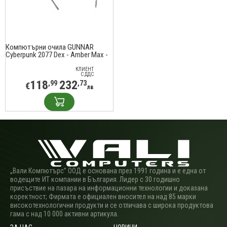
Компютърни очила GUNNAR
Cyberpunk 2077 Dex - Amber Max -
Steel
КЛИЕНТ
С ДДС
118
232
,99
,73
€
лв
„Вали Компютърс” ООД е основана през 1991 година и е една от
водещите ИТ компании в България. Лидер с 30 годишно
присъствие на пазара на информационни технологии и доказана
коректност; Фирмата е официален вносител на над 85 марки
високотехнологични продукти и се отличава с широка продуктова
гама с над 10 000 активни артикула.