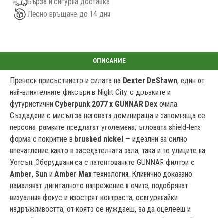
Бърза и сигурна доставка
Лесно връщане до 14 дни
Пренеси присъствието и силата на
Dexter DeShawn
, един от
най‑влиятелните фиксъри в Night City, с дръзките и
футуристични
Cyberpunk 2077 x GUNNAR Dex
очила.
Създадени с мисъл за неговата доминираща и запомняща се
персона, рамките предлагат уголемена, ъгловата shield‑lens
форма с покритие в
brushed nickel
— идеални за силно
впечатление както в заседателната зала, така и по улиците на
Уотсън. Оборудвани са с патентованите GUNNAR филтри с
Amber
,
Sun
и
Amber Max
технология. Клинично доказано
намаляват дигиталното напрежение в очите, подобряват
визуалния фокус и изострят контраста, осигурявайки
издръжливостта, от която се нуждаеш, за да оцелееш и