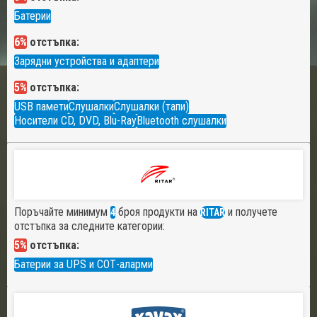
Батерии
6%
отстъпка:
Зарядни устройства и адаптери
5%
отстъпка:
USB памети
Слушалки
Слушалки (тапи)
Носители CD, DVD, Blu-Ray
Bluetooth слушалки
Поръчайте минимум
броя продукти на
и получете
4
RITAR
отстъпка за следните категории:
5%
отстъпка:
Батерии за UPS и СОТ-аларми