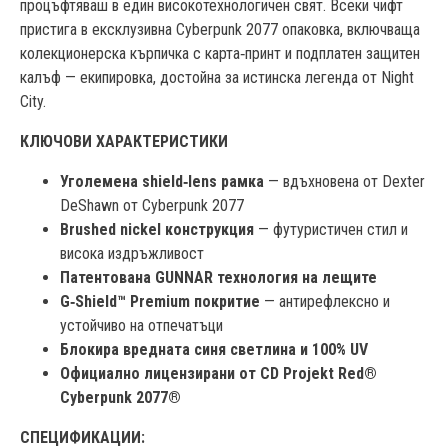
процъфтяваш в един високотехнологичен свят. Всеки чифт
пристига в ексклузивна Cyberpunk 2077 опаковка, включваща
колекционерска кърпичка с карта‑принт и подплатен защитен
калъф — екипировка, достойна за истинска легенда от Night
City.
КЛЮЧОВИ ХАРАКТЕРИСТИКИ
Уголемена shield‑lens рамка
— вдъхновена от Dexter
DeShawn от Cyberpunk 2077
Brushed nickel конструкция
— футуристичен стил и
висока издръжливост
Патентована GUNNAR технология на лещите
G‑Shield™ Premium покритие
— антирефлексно и
устойчиво на отпечатъци
Блокира вредната синя светлина и 100% UV
Официално лицензирани от CD Projekt Red®
Cyberpunk 2077®
СПЕЦИФИКАЦИИ: