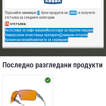
Поръчайте минимум
броя продукти на
и получете
10
XAVAX
отстъпка за следните категории:
5%
отстъпка:
Аксесоари за кафе машини
Аксесоари за перални машини
Универсални почистващи препарати
Домашни потреби
Кухненски везни
Комплекти за сервиране
Последно разгледани продукти