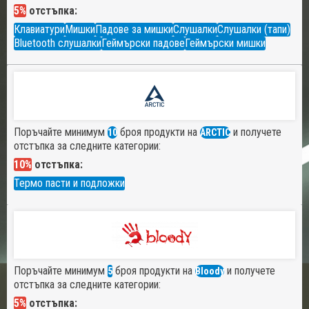
5%
отстъпка:
Клавиатури
Мишки
Падове за мишки
Слушалки
Слушалки (тапи)
Bluetooth слушалки
Геймърски падове
Геймърски мишки
Поръчайте минимум
броя продукти на
и получете
10
ARCTIC
отстъпка за следните категории:
10%
отстъпка:
Термо пасти и подложки
Поръчайте минимум
броя продукти на
и получете
5
Bloody
отстъпка за следните категории:
5%
отстъпка: