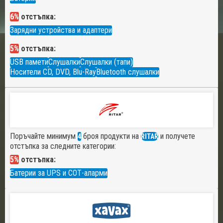
6%
отстъпка:
Зарядни устройства и адаптери
5%
отстъпка:
USB памети
Слушалки
Слушалки (тапи)
Носители CD, DVD, Blu-Ray
Bluetooth слушалки
Поръчайте минимум
броя продукти на
и получете
4
RITAR
отстъпка за следните категории:
5%
отстъпка:
Батерии за UPS и СОТ-аларми