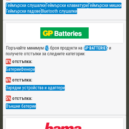
Геймърски слушалки
Геймърски клавиатури
Геймърски мишки
Геймърски падове
Bluetooth слушалки
Поръчайте минимум
броя продукти на
и
12
GP BATTERIES
получете отстъпки за следните категории:
8%
отстъпка:
Батерии
Фенери
6%
отстъпка:
Зарядни устройства и адаптери
5%
отстъпка:
Външни батерии