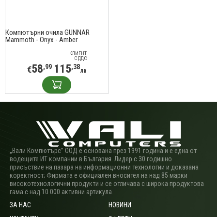
Компютърни очила GUNNAR
Mammoth - Onyx - Amber
КЛИЕНТ
С ДДС
58
115
,99
,38
€
лв
„Вали Компютърс” ООД е основана през 1991 година и е една от
водещите ИТ компании в България. Лидер с 30 годишно
присъствие на пазара на информационни технологии и доказана
коректност; Фирмата е официален вносител на над 85 марки
високотехнологични продукти и се отличава с широка продуктова
гама с над 10 000 активни артикула.
ЗА НАС
НОВИНИ