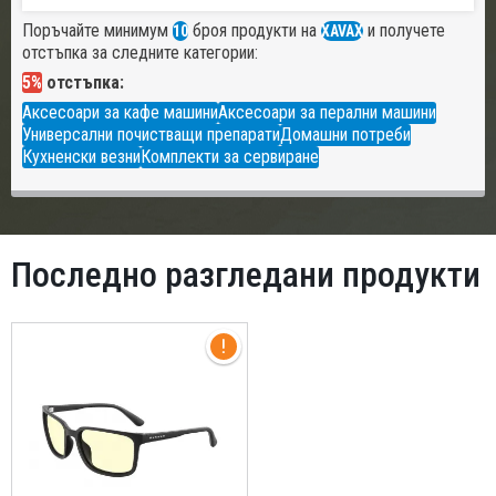
Поръчайте минимум
броя продукти на
и получете
10
XAVAX
отстъпка за следните категории:
5%
отстъпка:
Аксесоари за кафе машини
Аксесоари за перални машини
Универсални почистващи препарати
Домашни потреби
Кухненски везни
Комплекти за сервиране
Последно разгледани продукти