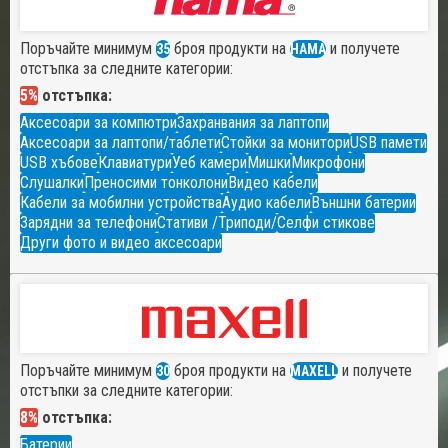
Поръчайте минимум
броя продукти на
и получете
35
HAMA
отстъпка за следните категории:
5%
отстъпка:
Аксесоари за компютри
Захранвания за лаптопи
Аксесоари за лаптопи/таблети
Стойки за монитори
USB памети
USB хъбове
Клавиатури
Уеб камери
Мишки
Микрофони
Слушалки
Преносими тонколони
Видео кабели
Кабели за мобилни устройства
Аудио кабели
Външни батерии
Зарядни за телефони
Стативи /Триподи/
Селфи стикове
Други фото и видео аксесоари
Поръчайте минимум
броя продукти на
и получете
30
MAXELL
отстъпки за следните категории:
8%
отстъпка:
Батерии