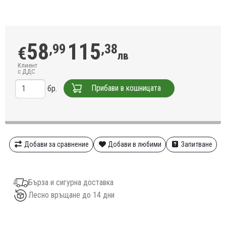
58
115
,99
,38
€
лв
Клиент
с ДДС
Прибави в кошницата
бр.
Добави за сравнение
Добави в любими
Запитване
Бърза и сигурна доставка
Лесно връщане до 14 дни