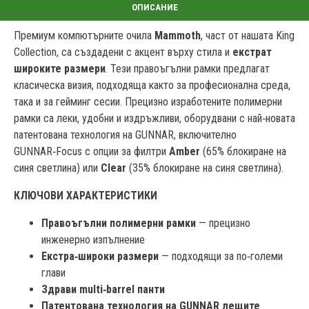
Премиум компютърните очила
Mammoth
, част от нашата King
Collection, са създадени с акцент върху стила и
екстрат
широките размери
. Тези правоъгълни рамки предлагат
класическа визия, подходяща както за професионална среда,
така и за гейминг сесии. Прецизно изработените полимерни
рамки са леки, удобни и издръжливи, оборудвани с най‑новата
патентована технология на GUNNAR, включително
GUNNAR‑Focus с опции за филтри
Amber
(65% блокиране на
синя светлина) или
Clear
(35% блокиране на синя светлина).
КЛЮЧОВИ ХАРАКТЕРИСТИКИ
Правоъгълни полимерни рамки
— прецизно
инженерно изпълнение
Екстра‑широки размери
— подходящи за по‑големи
глави
Здрави multi‑barrel панти
Патентована технология на GUNNAR лещите