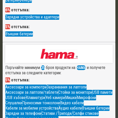
Батерии
Фенери
6%
отстъпка:
Зарядни устройства и адаптери
5%
отстъпка:
Външни батерии
Поръчайте минимум
броя продукти на
и получете
35
HAMA
отстъпка за следните категории:
5%
отстъпка:
Аксесоари за компютри
Захранвания за лаптопи
Аксесоари за лаптопи/таблети
Стойки за монитори
USB памети
USB хъбове
Клавиатури
Уеб камери
Мишки
Микрофони
Слушалки
Преносими тонколони
Видео кабели
Кабели за мобилни устройства
Аудио кабели
Външни батерии
Зарядни за телефони
Стативи /Триподи/
Селфи стикове