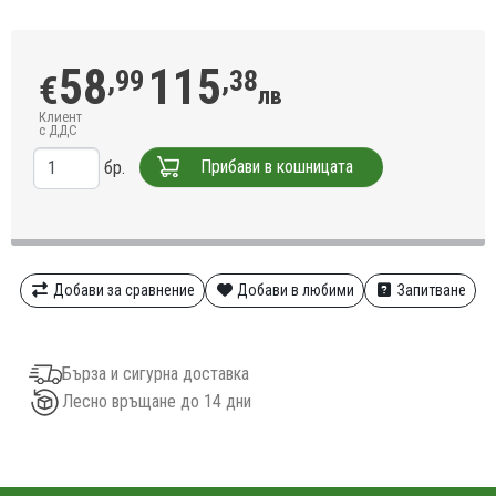
58
115
,99
,38
€
лв
Клиент
с ДДС
Прибави в кошницата
бр.
Добави за сравнение
Добави в любими
Запитване
Бърза и сигурна доставка
Лесно връщане до 14 дни