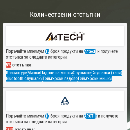
Количествени отстъпки
Поръчайте минимум
броя продукти на
и получете
15
A4tech
отстъпка за следните категории:
5%
отстъпка:
Клавиатури
Мишки
Падове за мишки
Слушалки
Слушалки (тапи)
Bluetooth слушалки
Геймърски падове
Геймърски мишки
Поръчайте минимум
броя продукти на
и получете
10
ARCTIC
отстъпка за следните категории:
10%
отстъпка: