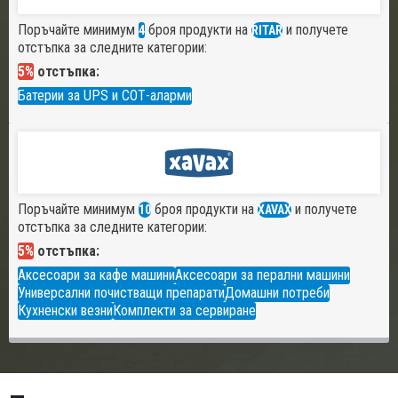
Поръчайте минимум
броя продукти на
и получете
4
RITAR
отстъпка за следните категории:
5%
отстъпка:
Батерии за UPS и СОТ-аларми
Поръчайте минимум
броя продукти на
и получете
10
XAVAX
отстъпка за следните категории:
5%
отстъпка:
Аксесоари за кафе машини
Аксесоари за перални машини
Универсални почистващи препарати
Домашни потреби
Кухненски везни
Комплекти за сервиране