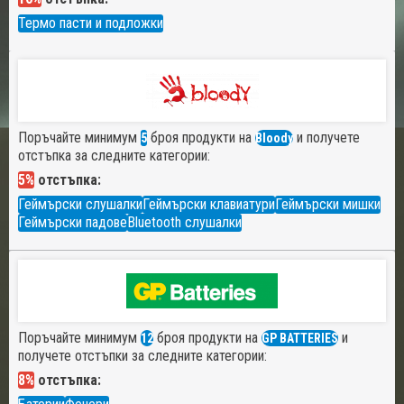
Термо пасти и подложки
Поръчайте минимум
броя продукти на
и получете
5
Bloody
отстъпка за следните категории:
5%
отстъпка:
Геймърски слушалки
Геймърски клавиатури
Геймърски мишки
Геймърски падове
Bluetooth слушалки
Поръчайте минимум
броя продукти на
и
12
GP BATTERIES
получете отстъпки за следните категории:
8%
отстъпка: