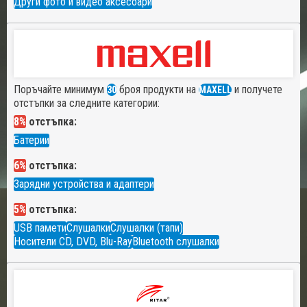
Други фото и видео аксесоари
Поръчайте минимум
броя продукти на
и получете
30
MAXELL
отстъпки за следните категории:
8%
отстъпка:
Батерии
6%
отстъпка:
Зарядни устройства и адаптери
5%
отстъпка:
USB памети
Слушалки
Слушалки (тапи)
Носители CD, DVD, Blu-Ray
Bluetooth слушалки