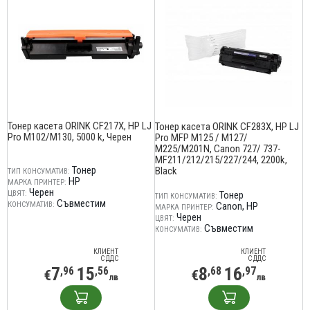
Тонер касета ORINK CF217X, HP LJ
Тонер касета ORINK CF283X, HP LJ
Pro M102/M130, 5000 k, Черен
Pro MFP M125 / M127/
M225/M201N, Canon 727/ 737-
MF211/212/215/227/244, 2200k,
Тонер
Black
ТИП КОНСУМАТИВ:
HP
МАРКА ПРИНТЕР:
Черен
ЦВЯТ:
Тонер
ТИП КОНСУМАТИВ:
Съвместим
КОНСУМАТИВ:
Canon
HP
МАРКА ПРИНТЕР:
Черен
ЦВЯТ:
Съвместим
КОНСУМАТИВ:
КЛИЕНТ
КЛИЕНТ
С ДДС
С ДДС
7
15
8
16
,96
,56
,68
,97
€
€
лв
лв