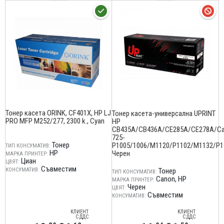
Тонер касета ORINK, CF401X, HP LJ
Тонер касета-универсална UPRINT
PRO MFP M252/277, 2300 k., Cyan
HP
CB435A/CB436A/CE285A/CE278A/C
725-
Тонер
P1005/1006/M1120/P1102/M1132/P1
ТИП КОНСУМАТИВ:
HP
Черен
МАРКА ПРИНТЕР:
Циан
ЦВЯТ:
Съвместим
КОНСУМАТИВ:
Тонер
ТИП КОНСУМАТИВ:
Canon
HP
МАРКА ПРИНТЕР:
Черен
ЦВЯТ:
Съвместим
КОНСУМАТИВ:
КЛИЕНТ
КЛИЕНТ
С ДДС
С ДДС