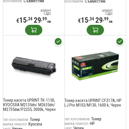
Съвместим
Съвместим
КОНСУМАТИВ:
КОНСУМАТИВ:
КЛИЕНТ
КЛИЕНТ
С ДДС
С ДДС
15
29
15
29
,34
,99
,34
,99
€
€
лв
лв
Тонер касета UPRINT TK-1150,
Тонер касета UPRINT CF217A, HP
KYOCERA M2135dn/ M2635dn/
LJ Pro M102/M130, 1600 k, Черен
M2735dw/P2235, 3000k, Черен
Тонер
Тонер
ТИП КОНСУМАТИВ:
ТИП КОНСУМАТИВ:
HP
Kyocera
МАРКА ПРИНТЕР:
МАРКА ПРИНТЕР:
Черен
Черен
ЦВЯТ: