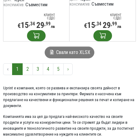
ЦВЯТ:
Съвместим
Съвместим
КОНСУМАТИВ:
КОНСУМАТИВ:
КЛИЕНТ
КЛИЕНТ
С ДДС
С ДДС
15
29
15
29
,34
,99
,34
,99
€
€
лв
лв
Свали като XLSX
‹
1
2
3
4
5
›
Uprint е компания, която се развива и експанзира своята дейност в
производство на консумативи за принтери. Фирмата е насочена към
предлагане на качествени и функционални решения за печат и копиране на
документи.
Компанията има за цел да предлага най-високото качество на своите
продукти и услуги на конкурентни цени. Те се стремят да бъдат лидери в
иновациите и технологичното развитие на своите продукти, за да постигнат
максимално удовлетворение на нуждите на клиентите си.