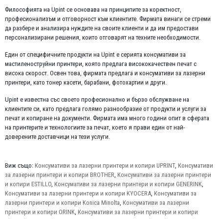
Философията на Upint се основава на принципите за коректност,
професионализъм и отговорност към клиентите. Фирмата винаги се стреми
да разбере и анализира нуждите на своите клиенти и да им предостави
персонализирани решения, които отговарят на техните необходимости.
Един от специфичните продукти на Upint е серията консумативи за
мастиленоструйни принтери, която предлага висококачествен печат с
висока скорост. Освен това, фирмата предлага и консумативи за лазерни
принтери, като тонер касети, барабани, фотохартии и други.
Upint е известна със своето професионално и бързо обслужване на
клиентите си, като предлага голямо разнообразие от продукти и услуги за
печат и копиране на документи. Фирмата има много години опит в сферата
на принтерите и технологиите за печат, което я прави един от най-
доверените доставчици на тези услуги.
Виж също:
Консумативи за лазерни принтери и копири UPRINT
,
Консумативи
за лазерни принтери и копири BROTHER
,
Консумативи за лазерни принтери
и копири ESTILLO
,
Консумативи за лазерни принтери и копири GENERINK
,
Консумативи за лазерни принтери и копири KYOCERA
,
Консумативи за
лазерни принтери и копири Konica Minolta
,
Консумативи за лазерни
принтери и копири ORINK
,
Консумативи за лазерни принтери и копири