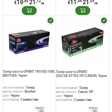
10
21
11
21
,80
,12
,04
,59
€
€
лв
лв
Тонер касета UPRINT TN1050/1000,
Тонер касета UPRINT
BROTHER, Черен
Q2612A/EP703, HP/CANON, Черен
Тонер
Тонер
ТИП КОНСУМАТИВ:
ТИП КОНСУМАТИВ:
Brother
Canon
HP
МАРКА ПРИНТЕР:
МАРКА ПРИНТЕР:
Черен
Черен
ЦВЯТ:
ЦВЯТ:
Съвместим
Съвместим
КОНСУМАТИВ:
КОНСУМАТИВ:
КЛИЕНТ
КЛИЕНТ
С ДДС
С ДДС