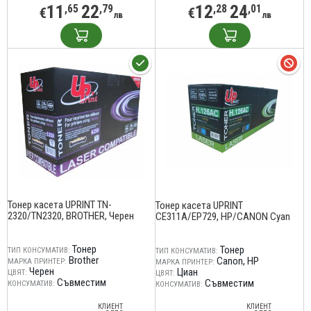
11
22
12
24
,65
,79
,28
,01
€
€
лв
лв
Тонер касета UPRINT TN-
Тонер касета UPRINT
2320/TN2320, BROTHER, Черен
CE311A/EP729, HP/CANON Cyan
Тонер
Тонер
ТИП КОНСУМАТИВ:
ТИП КОНСУМАТИВ:
Brother
Canon
HP
МАРКА ПРИНТЕР:
МАРКА ПРИНТЕР:
Черен
Циан
ЦВЯТ:
ЦВЯТ:
Съвместим
Съвместим
КОНСУМАТИВ:
КОНСУМАТИВ:
КЛИЕНТ
КЛИЕНТ