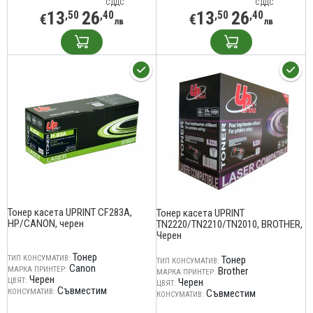
С ДДС
С ДДС
13
26
13
26
,50
,40
,50
,40
€
€
лв
лв
Тонер касета UPRINT CF283A,
Тонер касета UPRINT
HP/CANON, черен
TN2220/TN2210/TN2010, BROTHER,
Черен
Тонер
ТИП КОНСУМАТИВ:
Тонер
ТИП КОНСУМАТИВ:
Canon
МАРКА ПРИНТЕР:
Brother
МАРКА ПРИНТЕР:
Черен
ЦВЯТ:
Черен
ЦВЯТ:
Съвместим
КОНСУМАТИВ:
Съвместим
КОНСУМАТИВ: