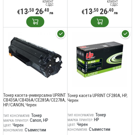
КЛИЕНТ
КЛИЕНТ
С ДДС
С ДДС
13
26
13
26
,50
,40
,50
,40
€
€
лв
лв
Тонер касета-универсална UPRINT
Тонер касета UPRINT CF280A, HP,
CB435A/CB436A/CE285A/CE278A,
Черен
HP/CANON, Черен
Тонер
Тонер
ТИП КОНСУМАТИВ:
ТИП КОНСУМАТИВ:
HP
Canon
HP
МАРКА ПРИНТЕР:
МАРКА ПРИНТЕР:
Черен
Черен
ЦВЯТ:
ЦВЯТ:
Съвместим
Съвместим
КОНСУМАТИВ:
КОНСУМАТИВ: