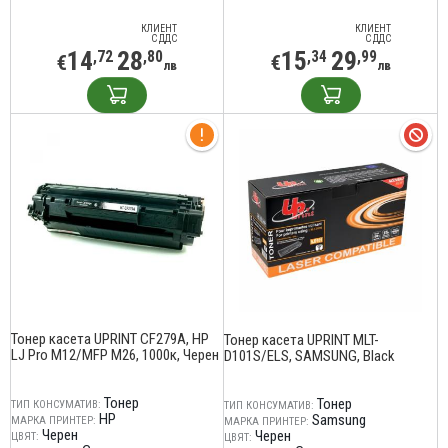
КЛИЕНТ
КЛИЕНТ
С ДДС
С ДДС
14
28
15
29
,72
,80
,34
,99
€
€
лв
лв
Тонер касета UPRINT CF279A, HP
Тонер касета UPRINT MLT-
LJ Pro M12/MFP M26, 1000к, Черен
D101S/ELS, SAMSUNG, Black
Тонер
Тонер
ТИП КОНСУМАТИВ:
ТИП КОНСУМАТИВ:
HP
Samsung
МАРКА ПРИНТЕР:
МАРКА ПРИНТЕР:
Черен
Черен
ЦВЯТ:
ЦВЯТ: