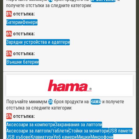
получете отстъпки за следните категории:
8%
отстъпка:
Батерии
Фенери
6%
отстъпка:
Зарядни устройства и адаптери
5%
отстъпка:
Външни батерии
Поръчайте минимум
броя продукти на
и получете
35
HAMA
отстъпка за следните категории:
5%
отстъпка:
Аксесоари за компютри
Захранвания за лаптопи
Аксесоари за лаптопи/таблети
Стойки за монитори
USB памети
USB хъбове
Клавиатури
Уеб камери
Мишки
Микрофони