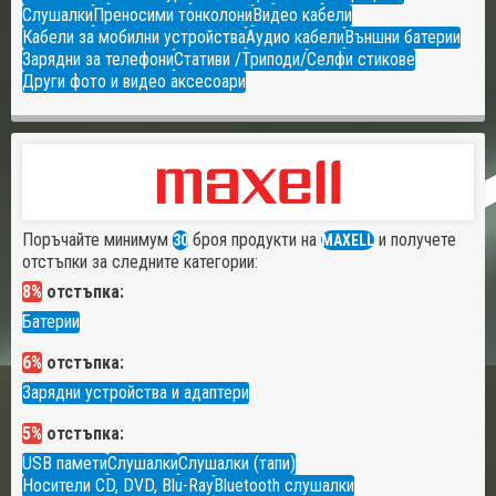
Слушалки
Преносими тонколони
Видео кабели
Кабели за мобилни устройства
Аудио кабели
Външни батерии
Зарядни за телефони
Стативи /Триподи/
Селфи стикове
Други фото и видео аксесоари
Поръчайте минимум
броя продукти на
и получете
30
MAXELL
отстъпки за следните категории:
8%
отстъпка:
Батерии
6%
отстъпка:
Зарядни устройства и адаптери
5%
отстъпка:
USB памети
Слушалки
Слушалки (тапи)
Носители CD, DVD, Blu-Ray
Bluetooth слушалки