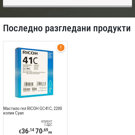
Последно разгледани продукти
Мастило гел RICOH GC41C, 2200
копия Cyan
КЛИЕНТ
С ДДС
36
70
,14
,69
€
лв