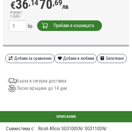
36
70
,14
,69
€
лв
Клиент
с ДДС
Прибави в кошницата
бр.
Добави за сравнение
Добави в любими
Запитване
Бърза и сигурна доставка
Лесно връщане до 14 дни
Съвместима с:
Ricoh Aficio SG3100SN/
SG3110DN/