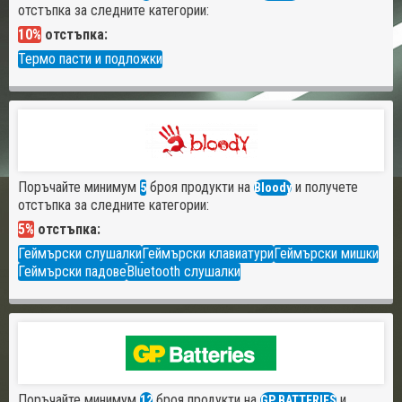
отстъпка за следните категории:
10%
отстъпка:
Термо пасти и подложки
Поръчайте минимум
броя продукти на
и получете
5
Bloody
отстъпка за следните категории:
5%
отстъпка:
Геймърски слушалки
Геймърски клавиатури
Геймърски мишки
Геймърски падове
Bluetooth слушалки
Поръчайте минимум
броя продукти на
и
12
GP BATTERIES