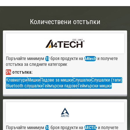
Количествени отстъпки
Поръчайте минимум
броя продукти на
и получете
15
A4tech
отстъпка за следните категории:
5%
отстъпка:
Клавиатури
Мишки
Падове за мишки
Слушалки
Слушалки (тапи)
Bluetooth слушалки
Геймърски падове
Геймърски мишки
Поръчайте минимум
броя продукти на
и получете
10
ARCTIC