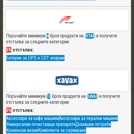
Поръчайте минимум
броя продукти на
и получете
4
RITAR
отстъпка за следните категории:
5%
отстъпка:
Батерии за UPS и СОТ-аларми
Поръчайте минимум
броя продукти на
и получете
10
XAVAX
отстъпка за следните категории:
5%
отстъпка:
Аксесоари за кафе машини
Аксесоари за перални машини
Универсални почистващи препарати
Домашни потреби
Кухненски везни
Комплекти за сервиране