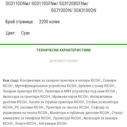
SG3110DNw/
SG3110SFNw/
SG3120BSFNw/
SG7100DN/
SGK3100DN
Брой страници: 2200 копия
Цвят: Cyan
Виж също:
Консумативи за лазерни принтери и копири RICOH
,
Скенери
RICOH
,
Мултифункционални устройства RICOH
,
Бутилки с тонер RICOH
,
Лазерни принтери RICOH
,
Принтери и МФУ устройства под наем RICOH
,
Аксесоари за принтери RICOH
,
Мрежови карти RICOH
,
Интерактивни
дисплеи RICOH
,
Касети за струйни принтери RICOH
,
Стойки за монитори
RICOH
,
PC системи RICOH
,
Принтери за текстил RICOH
,
Софтуер за
управление на печата RICOH
,
Монитори и публични дисплеи RICOH
,
Стилус -
химикалки за телефони RICOH
,
Проектори RICOH
,
Аксесоари за скенери
RICOH
,
Услуги RICOH
,
Уеб камери RICOH