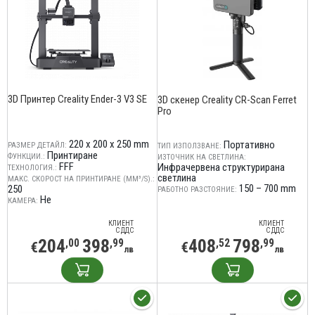
3D Принтер Creality Ender-3 V3 SE
3D скенер Creality CR-Scan Ferret
Pro
220 x 200 x 250 mm
Портативно
РАЗМЕР ДЕТАЙЛ:
ТИП ИЗПОЛЗВАНЕ:
Принтиране
ФУНКЦИИ.:
ИЗТОЧНИК НА СВЕТЛИНА:
FFF
Инфрачервена структурирана
ТЕХНОЛОГИЯ.:
светлина
МАКС. СКОРОСТ НА ПРИНТИРАНЕ (MM³/S).:
150 – 700 mm
250
РАБОТНО РАЗСТОЯНИЕ:
Не
КАМЕРА:
КЛИЕНТ
КЛИЕНТ
С ДДС
С ДДС
204
398
408
798
,00
,99
,52
,99
€
€
лв
лв