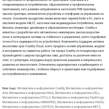
специализирана в потребителски, образователни и професионални
приложения, като развива направления в настолните FDM принтери,
смолни принтери, интелигентни устройства и платформи за управление на
печата. Основните продуктови линии включват сериите Ender и K1, както и
смолните модели HALOT, насочени към индивидуални потребители, малки
бизнеси, инженери, дизайнери и образователни институции. Creality е
известна с разработки като автоматично нивелиране, високоскоростен
печат и интегрирани системи за стабилност и управление, които подобряват
точността и надеждността на устройствата. Компанията поддържа активна
екосистема чрез Creality Cloud, която предлага онлайн управление, модели
и инструменти за съвместна работа. На пазара Creality се позиционира като
производител с широка продуктова гама, достъпна за различни нива на
опит, и с репутация, изградена върху практични решения и непрекъснато
развитие на технологиите. Отличителна характеристика е комбинацията от
собствено инженерство, глобална общност и ориентация към подобряване
на потребителското изживяване.
Виж също:
Математика и информатика Creality
,
Математика и информатика
Acer
,
Математика и информатика BenQ
,
Математика и информатика DELL
,
Математика и информатика ESTILLO
,
Математика и информатика FlashForge
,
Математика и информатика HANNSPREE
,
Математика и информатика HUION
,
Математика и информатика LOGITECH
,
Математика и информатика METZ
,