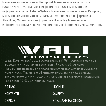
Математика и информатика Netsupport
,
Математика и информатика
POWERWALKER
,
Математика и информатика RICOH
,
Математика и
информатика Regout Balance Systems
,
Математика и информатика Revopoint
,
Математика и информатика SHINING 3D
,
Математика и информатика
SilverStone
,
Математика и информатика Streamplify
,
Математика и
информатика TRIUMPH BOARD
,
Математика и информатика VALI COMPUTERS
„Вали Компютърс” ООД е основана през 1991 година и е една от
водещите ИТ компании в България. Лидер с 30 годишно
присъствие на пазара на информационни технологии и доказана
коректност; Фирмата е официален вносител на над 85 марки
високотехнологични продукти и се отличава с широка продуктова
гама с над 10 000 активни артикула.
ЗА НАС
НОВИНИ
КОНТАКТИ
ОФЕРТИ
СЕРВИЗ
ВРЪЩАНЕ НА СТОКА