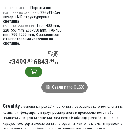
Портативно
ТИП ИЗПОЛЗВАНЕ:
22+7+1 Син
ИЗТОЧНИК НА СВЕТЛИНА:
лазер + NIR структурирана
светлина
160 - 400 mm
РАБОТНО РАЗСТОЯНИЕ:
220-550 mm
200-550 mm
170-400
mm
200-1200 mm
В зависимост
от използвания източник на
светлина.
КЛИЕНТ
С ДДС
3499
6843
,00
,44
€
лв
Свали като XLSX
Creality
е основана през 2014 г. в Китай и се развива като технологична
компания, фокусирана върху проектирането и производството на 3D
принтери и свързани решения. Дейността ѝ обхваща разработването на
хардуер, софтуер и екосистемни инструменти, които подпомагат процесите
на персонално и професионално 3D принтиране. Компанията е