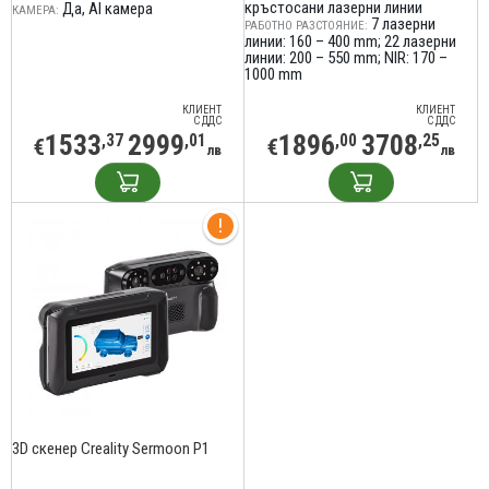
кръстосани лазерни линии
Да, AI камера
КАМЕРА:
7 лазерни
РАБОТНО РАЗСТОЯНИЕ:
линии: 160 – 400 mm; 22 лазерни
линии: 200 – 550 mm; NIR: 170 –
1000 mm
КЛИЕНТ
КЛИЕНТ
С ДДС
С ДДС
1533
2999
1896
3708
,37
,01
,00
,25
€
€
лв
лв
3D скенер Creality Sermoon P1