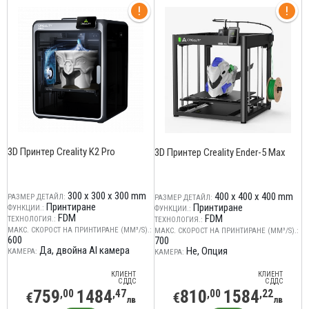
3D Принтер Creality K2 Pro
3D Принтер Creality Ender-5 Max
300 x 300 x 300 mm
400 x 400 x 400 mm
РАЗМЕР ДЕТАЙЛ:
РАЗМЕР ДЕТАЙЛ:
Принтиране
Принтиране
ФУНКЦИИ.:
ФУНКЦИИ.:
FDM
FDM
ТЕХНОЛОГИЯ.:
ТЕХНОЛОГИЯ.:
МАКС. СКОРОСТ НА ПРИНТИРАНЕ (MM³/S).:
МАКС. СКОРОСТ НА ПРИНТИРАНЕ (MM³/S).:
600
700
Да, двойна AI камера
Не
Опция
КАМЕРА:
КАМЕРА:
КЛИЕНТ
КЛИЕНТ
С ДДС
С ДДС
759
1484
810
1584
,00
,47
,00
,22
€
€
лв
лв