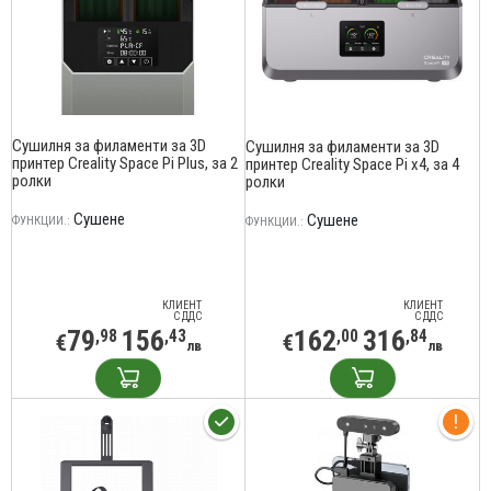
Сушилня за филаменти за 3D
Сушилня за филаменти за 3D
принтер Creality Space Pi Plus, за 2
принтер Creality Space Pi x4, за 4
ролки
ролки
Сушене
Сушене
ФУНКЦИИ.:
ФУНКЦИИ.:
КЛИЕНТ
КЛИЕНТ
С ДДС
С ДДС
79
156
162
316
,98
,43
,00
,84
€
€
лв
лв