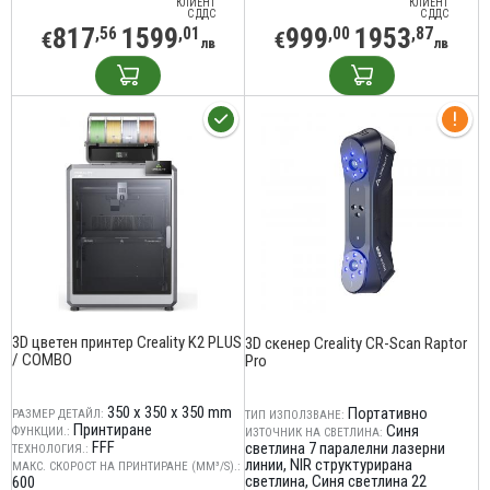
КЛИЕНТ
КЛИЕНТ
С ДДС
С ДДС
817
1599
999
1953
,56
,01
,00
,87
€
€
лв
лв
3D цветен принтер Creality K2 PLUS
3D скенер Creality CR-Scan Raptor
/ COMBO
Pro
350 x 350 x 350 mm
Портативно
РАЗМЕР ДЕТАЙЛ:
ТИП ИЗПОЛЗВАНЕ:
Принтиране
Синя
ФУНКЦИИ.:
ИЗТОЧНИК НА СВЕТЛИНА:
FFF
светлина 7 паралелни лазерни
ТЕХНОЛОГИЯ.:
линии
NIR структурирана
МАКС. СКОРОСТ НА ПРИНТИРАНЕ (MM³/S).:
светлина
Синя светлина 22
600