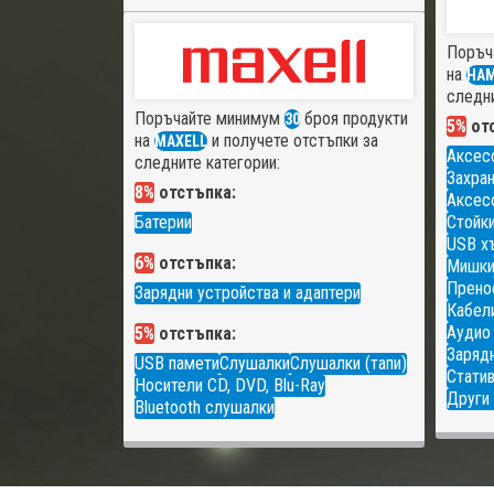
Поръч
на
HA
следни
Поръчайте минимум
броя продукти
30
5%
отс
на
и получете отстъпки за
MAXELL
Аксес
следните категории:
Захран
8%
отстъпка:
Аксесо
Батерии
Стойки
USB х
6%
отстъпка:
Мишк
Прено
Зарядни устройства и адаптери
Кабели
Аудио
5%
отстъпка:
Зарядн
USB памети
Слушалки
Слушалки (тапи)
Статив
Носители CD, DVD, Blu-Ray
Други 
Bluetooth слушалки