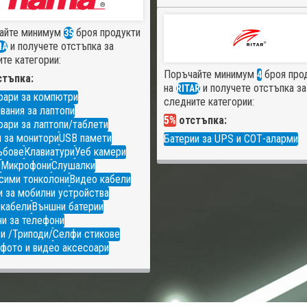
айте минимум
броя продукти
35
и получете отстъпка за
MA
те категории:
Поръчайте минимум
броя про
4
тъпка:
на
и получете отстъпка за
RITAR
оари за компютри
следните категории:
вания за лаптопи
5%
отстъпка:
ари за лаптопи/таблети
 за монитори
USB памети
Батерии за UPS и СОТ-аларми
ъбове
Клавиатури
Уеб камери
и
Микрофони
Слушалки
сими тонколони
Видео кабели
 за мобилни устройства
 кабели
Външни батерии
и за телефони
и /Триподи/
Селфи стикове
фото и видео аксесоари