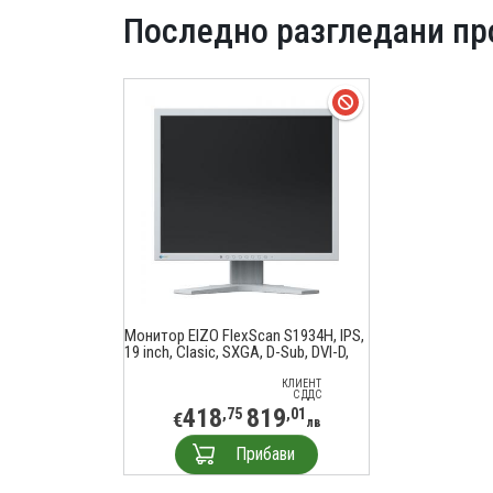
Последно разгледани пр
Монитор EIZO FlexScan S1934H, IPS,
19 inch, Clasic, SXGA, D-Sub, DVI-D,
DisplayPort, Сив
КЛИЕНТ
С ДДС
418
819
,75
,01
€
лв
Прибави