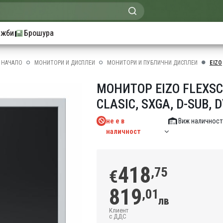
ажби
Брошура
НАЧАЛО
МОНИТОРИ И ДИСПЛЕИ
МОНИТОРИ И ПУБЛИЧНИ ДИСПЛЕИ
EIZO
МОНИТОР EIZO FLEXSCA
CLASIC, SXGA, D-SUB, 
не е в
Виж наличност
наличност
418
,75
€
819
,01
лв
Клиент
с ДДС