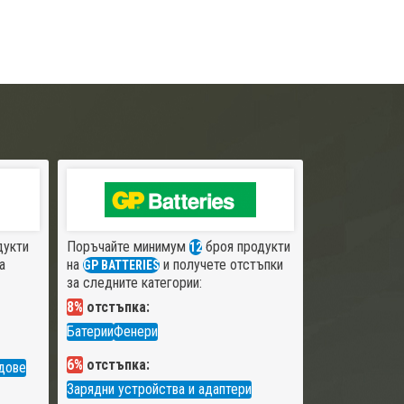
дукти
Поръчайте минимум
броя продукти
12
а
на
и получете отстъпки
GP BATTERIES
за следните категории:
8%
отстъпка:
Батерии
Фенери
6%
отстъпка:
дове
Зарядни устройства и адаптери