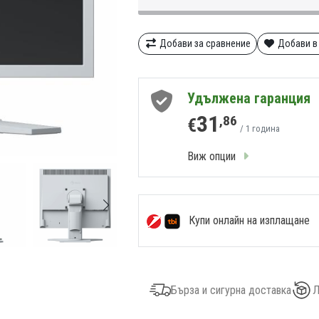
Добави за сравнение
Добави в
Удължена гаранция
31
,86
€
/ 1 година
Виж опции
Купи онлайн на изплащане
Бърза и сигурна доставка
Л