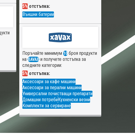
5%
отстъпка:
Външни батерии
дукти
Поръчайте минимум
броя продукти
10
на
и получете отстъпка за
XAVAX
следните категории:
5%
отстъпка:
Аксесоари за кафе машини
Аксесоари за перални машини
Универсални почистващи препарати
Домашни потреби
Кухненски везни
Комплекти за сервиране