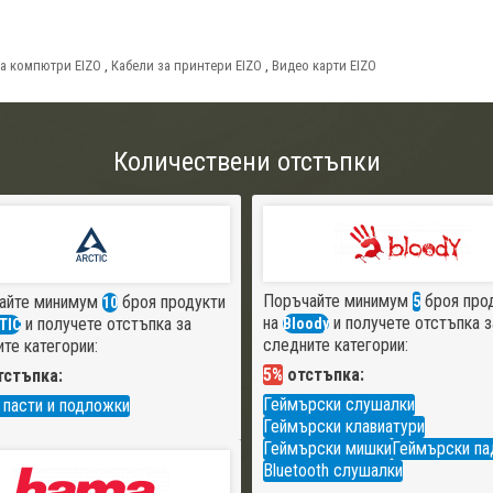
за компютри EIZO
,
Кабели за принтери EIZO
,
Видео карти EIZO
Количествени отстъпки
Поръчайте минимум
броя про
айте минимум
броя продукти
5
10
на
и получете отстъпка з
и получете отстъпка за
Bloody
TIC
следните категории:
те категории:
5%
отстъпка:
стъпка:
Геймърски слушалки
 пасти и подложки
Геймърски клавиатури
Геймърски мишки
Геймърски па
Bluetooth слушалки