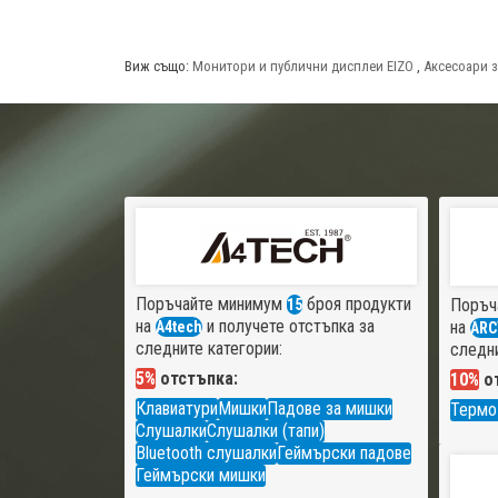
Виж също:
Монитори и публични дисплеи EIZO
,
Аксесоари 
Поръчайте минимум
броя продукти
Поръч
15
на
и получете отстъпка за
на
A4tech
ARC
следните категории:
следни
5%
отстъпка:
10%
от
Клавиатури
Мишки
Падове за мишки
Термо
Слушалки
Слушалки (тапи)
Bluetooth слушалки
Геймърски падове
Геймърски мишки