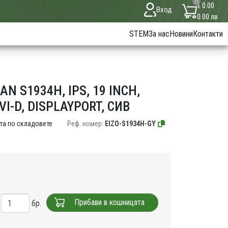
0
€ 0.00
Вход
0.00 лв
STEM
За нас
Новини
Контакти
N S1934H, IPS, 19 INCH,
DVI-D, DISPLAYPORT, СИВ
та по складовете
Реф. номер:
EIZO-S1934H-GY
Прибави в кошницата
бр.