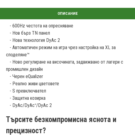
- 600Hz честота на опресняване
- Нов бърз TN панел
- Нова технология DyAc 2
- Автоматичен режим на игра чрез настройка на XL за
споделяне™
- Ново регулиране на височината, задвижвано от лагери с
промишлен дизайн
- Черен eQualizer
- Реално живи цветовете
- S превключвател
- Защитна козирка
- DyAc/DyAc⁺/DyAc 2
Търсите безкомпромисна яснота и
прецизност?