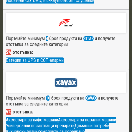
Носители CD, DVD, Blu-Ray
Bluetooth слушалки
Поръчайте минимум
броя продукти на
и получете
4
RITAR
отстъпка за следните категории:
5%
отстъпка:
Батерии за UPS и СОТ-аларми
Поръчайте минимум
броя продукти на
и получете
10
XAVAX
отстъпка за следните категории:
5%
отстъпка:
Аксесоари за кафе машини
Аксесоари за перални машини
Универсални почистващи препарати
Домашни потреби
Кухненски везни
Комплекти за сервиране