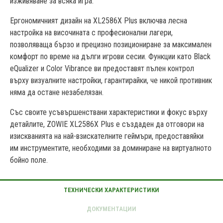
изживяване за всяка игра.
Ергономичният дизайн на XL2586X Plus включва лесна
настройка на височината с професионални лагери,
позволяваща бързо и прецизно позициониране за максимален
комфорт по време на дълги игрови сесии. Функции като Black
eQualizer и Color Vibrance ви предоставят пълен контрол
върху визуалните настройки, гарантирайки, че никой противник
няма да остане незабелязан.
Със своите усъвършенствани характеристики и фокус върху
детайлите, ZOWIE XL2586X Plus е създаден да отговори на
изискванията на най-взискателните геймъри, предоставяйки
им инструментите, необходими за доминиране на виртуалното
бойно поле.