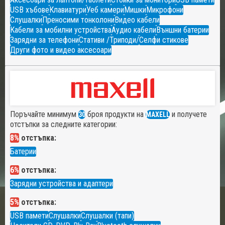
USB хъбове
Клавиатури
Уеб камери
Мишки
Микрофони
Слушалки
Преносими тонколони
Видео кабели
Кабели за мобилни устройства
Аудио кабели
Външни батерии
Зарядни за телефони
Стативи /Триподи/
Селфи стикове
Други фото и видео аксесоари
Поръчайте минимум
броя продукти на
и получете
30
MAXELL
отстъпки за следните категории:
8%
отстъпка:
Батерии
6%
отстъпка:
Зарядни устройства и адаптери
5%
отстъпка:
USB памети
Слушалки
Слушалки (тапи)