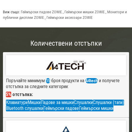
Виж също:
Геймърски падове ZOWIE
,
Геймърски мишки ZOWIE
,
Монитори и
публични дисплеи ZOWIE
,
Геймърски аксесоари ZOWIE
Количествени отстъпки
Поръчайте минимум
броя продукти на
и получете
15
A4tech
отстъпка за следните категории:
5%
отстъпка:
Клавиатури
Мишки
Падове за мишки
Слушалки
Слушалки (тапи)
Bluetooth слушалки
Геймърски падове
Геймърски мишки