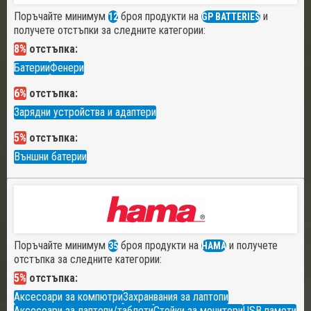
Поръчайте минимум
броя продукти на
и
12
GP BATTERIES
получете отстъпки за следните категории:
8%
отстъпка:
Батерии
Фенери
6%
отстъпка:
Зарядни устройства и адаптери
5%
отстъпка:
Външни батерии
Поръчайте минимум
броя продукти на
и получете
35
HAMA
отстъпка за следните категории:
5%
отстъпка:
Аксесоари за компютри
Захранвания за лаптопи
Аксесоари за лаптопи/таблети
Стойки за монитори
USB памети