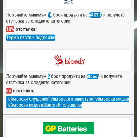
Поръчайте минимум
броя продукти на
и получете
10
ARCTIC
отстъпка за следните категории:
10%
отстъпка:
Термо пасти и подложки
Поръчайте минимум
броя продукти на
и получете
5
Bloody
отстъпка за следните категории:
5%
отстъпка:
Геймърски слушалки
Геймърски клавиатури
Геймърски мишки
Геймърски падове
Bluetooth слушалки