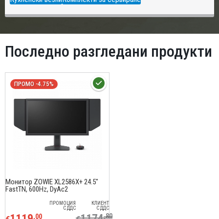
Последно разгледани продукти
ПРОМО -4.75%
Монитор ZOWIE XL2586X+ 24.5"
FastTN, 600Hz, DyAc2
ПРОМОЦИЯ
КЛИЕНТ
С ДДС
С ДДС
1119
1174
,80
,00