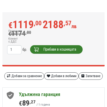
1119
2188
,00
,57
€
лв
Промоция
1174
,80
€
с ДДС
Клиент
с ДДС
Прибави в кошницата
бр.
Добави за сравнение
Добави в любими
Запитване
Удължена гаранция
89
,27
€
/ 1 година