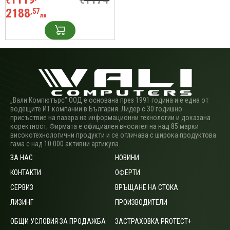
€
€
2188
,57
лв
„Вали Компютърс” ООД е основана през 1991 година и е една от
водещите ИТ компании в България. Лидер с 30 годишно
присъствие на пазара на информационни технологии и доказана
коректност; Фирмата е официален вносител на над 85 марки
високотехнологични продукти и се отличава с широка продуктова
гама с над 10 000 активни артикула.
ЗА НАС
НОВИНИ
КОНТАКТИ
ОФЕРТИ
СЕРВИЗ
ВРЪЩАНЕ НА СТОКА
ЛИЗИНГ
ПРОИЗВОДИТЕЛИ
ОБЩИ УСЛОВИЯ ЗА ПРОДАЖБА
ЗАСТРАХОВКА PROTECT+