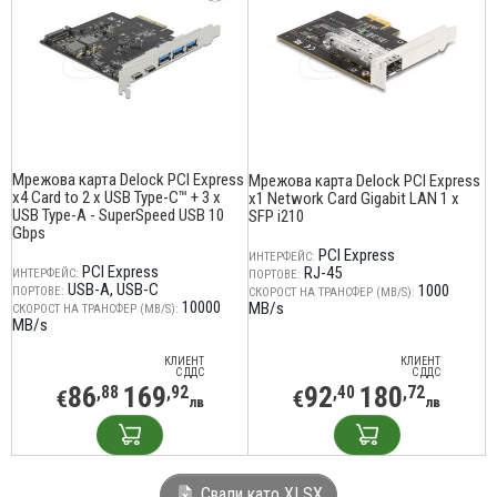
Мрежова карта Delock PCI Express
Мрежова карта Delock PCI Express
x4 Card to 2 x USB Type-C™ + 3 x
x1 Network Card Gigabit LAN 1 x
USB Type-A - SuperSpeed USB 10
SFP i210
Gbps
PCI Express
ИНТЕРФЕЙС:
PCI Express
RJ-45
ИНТЕРФЕЙС:
ПОРТОВЕ:
USB-A
USB-C
1000
ПОРТОВЕ:
СКОРОСТ НА ТРАНСФЕР (MB/S):
10000
MB/s
СКОРОСТ НА ТРАНСФЕР (MB/S):
MB/s
КЛИЕНТ
КЛИЕНТ
С ДДС
С ДДС
86
169
92
180
,88
,92
,40
,72
€
€
лв
лв
Свали като XLSX