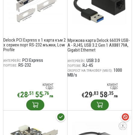
Delock PCI Express х 1 карта към 2
Мрежова карта Delock 66039 USB-
x сериен порт RS-232 мъжки, Low
A - RJ45, USB 3.2 Gen 1 AX88179A,
Profile
Gigabit Ethernet
PCI Express
USB 3.0
ИНТЕРФЕЙС:
ИНТЕРФЕЙС:
RS-232
RJ-45
ПОРТОВЕ:
ПОРТОВЕ:
1000
СКОРОСТ НА ТРАНСФЕР (MB/S):
MB/s
КЛИЕНТ
КЛИЕНТ
С ДДС
С ДДС
28
55
29
58
,51
,76
,83
,35
€
€
лв
лв