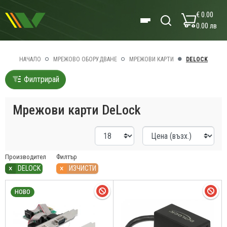
€ 0.00
0.00 лв
НАЧАЛО
МРЕЖОВО ОБОРУДВАНЕ
МРЕЖОВИ КАРТИ
DELOCK
Филтрирай
Мрежови карти DeLock
Производител
Филтър
×
×
DELOCK
ИЗЧИСТИ
НОВО