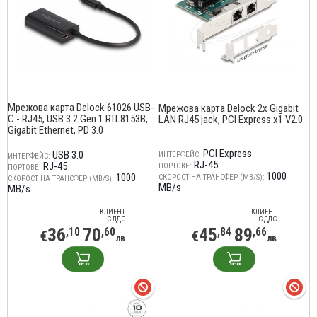
Мрежова карта Delock 61026 USB-
Мрежова карта Delock 2x Gigabit
C - RJ45, USB 3.2 Gen 1 RTL8153B,
LAN RJ45 jack, PCI Express x1 V2.0
Gigabit Ethernet, PD 3.0
PCI Express
USB 3.0
ИНТЕРФЕЙС:
ИНТЕРФЕЙС:
RJ-45
RJ-45
ПОРТОВЕ:
ПОРТОВЕ:
1000
1000
СКОРОСТ НА ТРАНСФЕР (MB/S):
СКОРОСТ НА ТРАНСФЕР (MB/S):
MB/s
MB/s
КЛИЕНТ
КЛИЕНТ
С ДДС
С ДДС
36
70
45
89
,10
,60
,84
,66
€
€
лв
лв