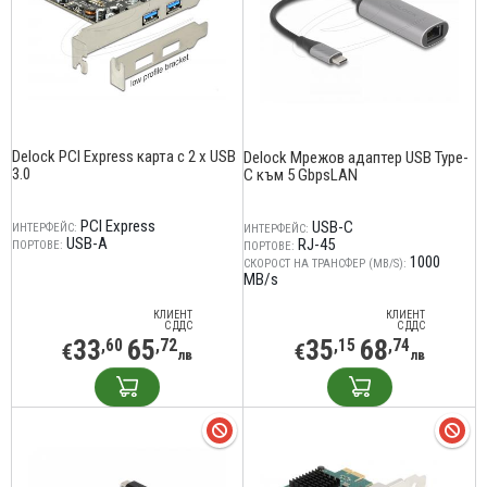
Delock PCI Express карта с 2 x USB
Delock Мрежов адаптер USB Type-
3.0
C към 5 GbpsLAN
PCI Express
USB-C
ИНТЕРФЕЙС:
ИНТЕРФЕЙС:
USB-A
RJ-45
ПОРТОВЕ:
ПОРТОВЕ:
1000
СКОРОСТ НА ТРАНСФЕР (MB/S):
MB/s
КЛИЕНТ
КЛИЕНТ
С ДДС
С ДДС
33
65
35
68
,60
,72
,15
,74
€
€
лв
лв