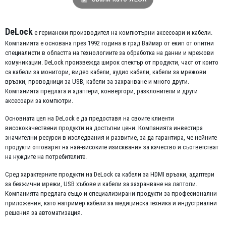
DeLock
е германски производител на компютърни аксесоари и кабели.
Компанията е основана през 1992 година в град Ваймар от екип от опитни
специалисти в областта на технологиите за обработка на данни и мрежови
комуникации. DeLock произвежда широк спектър от продукти, част от които
са кабели за монитори, видео кабели, аудио кабели, кабели за мрежови
връзки, проводници за USB, кабели за захранване и много други.
Компанията предлага и адаптери, конвертори, разклонители и други
аксесоари за компютри.
Основната цел на DeLock е да предоставя на своите клиенти
висококачествени продукти на достъпни цени. Компанията инвестира
значителни ресурси в изследвания и развитие, за да гарантира, че нейните
продукти отговарят на най-високите изисквания за качество и съответстват
на нуждите на потребителите.
Сред характерните продукти на DeLock са кабели за HDMI връзки, адаптери
за безжични мрежи, USB хъбове и кабели за захранване на лаптопи.
Компанията предлага също и специализирани продукти за професионални
приложения, като например кабели за медицинска техника и индустриални
решения за автоматизация.