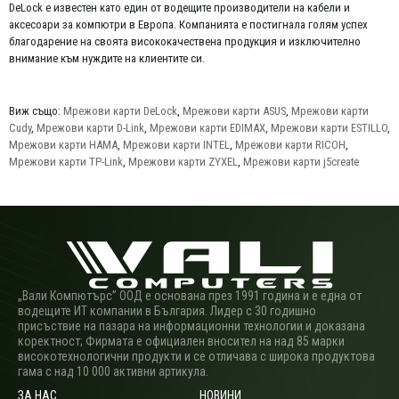
DeLock е известен като един от водещите производители на кабели и
аксесоари за компютри в Европа. Компанията е постигнала голям успех
благодарение на своята висококачествена продукция и изключително
внимание към нуждите на клиентите си.
Виж също:
Мрежови карти DeLock
,
Мрежови карти ASUS
,
Мрежови карти
Cudy
,
Мрежови карти D-Link
,
Мрежови карти EDIMAX
,
Мрежови карти ESTILLO
,
Мрежови карти HAMA
,
Мрежови карти INTEL
,
Мрежови карти RICOH
,
Мрежови карти TP-Link
,
Мрежови карти ZYXEL
,
Мрежови карти j5create
„Вали Компютърс” ООД е основана през 1991 година и е една от
водещите ИТ компании в България. Лидер с 30 годишно
присъствие на пазара на информационни технологии и доказана
коректност; Фирмата е официален вносител на над 85 марки
високотехнологични продукти и се отличава с широка продуктова
гама с над 10 000 активни артикула.
ЗА НАС
НОВИНИ