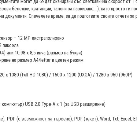
ументите могат да бъдат сканирани със светкавична скорост от 1 с
ви бележки, квитанции, талони за паркиране,...), като просто ги по
и документи. Спечелете време, за да подготвите своите отчети за 
 сензор – 12 MP екстраполирано
8 пиксела
) или 10,98 x 8,5 инча (размер на букви)
иране на размер A4/letter в цветен режим
0 x 1080 (Full HD 1080) / 1600 x 1200 (UXGA) / 1280 x 960 (960P)
с компютър) USB 2.0 Type-A x 1 (за USB разширение)
, PDF (с възможност за търсене), PDF (текст), Word, Txt, Excel, E