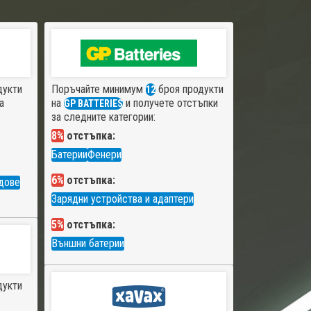
дукти
Поръчайте минимум
броя продукти
12
а
на
и получете отстъпки
GP BATTERIES
за следните категории:
8%
отстъпка:
Батерии
Фенери
6%
отстъпка:
дове
Зарядни устройства и адаптери
5%
отстъпка:
Външни батерии
дукти