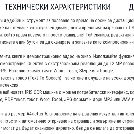
ТЕХНИЧЕСКИ ХАРАКТЕРИСТИКИ
Д
и и удобен инструмент за ползване по време на сесии за дистанцио
е на пътуване: ексклузивен дизайн, лек и преносим, захранван от US
 който прави повече от просто сканиране! Той сканира, редактира и
иснете един бутон, за да сканирате и запазите като компресиран и
енти, книги и демонстрационно видео на живо. Използвайте функция
демонстрация. Обектив с екстраполирана резолюция до 12 MP позвол
FPS. Напълно съвместим с Zoom, Team, Skype или Google.
текст в говор (Text-To-Speach) - за четене и слушане на всеки док
дислексия
а най-новата IRIS OCR машина с мощен потребителски интерфейс, к
, PDF текст, текст, Word, Excel, JPG формат и дори MP3 или WAV 
и до размер A4/letter благодарение на вградения изкуствен интелект
а пръсти и автоматично откриване на страница и завъртане на страниц
r могат да бъдат сканирани директно, без да се налага да отстраняв