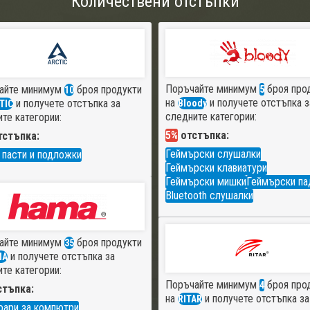
Количествени отстъпки
Поръчайте минимум
броя про
айте минимум
броя продукти
5
10
на
и получете отстъпка з
и получете отстъпка за
Bloody
TIC
следните категории:
те категории:
5%
отстъпка:
стъпка:
Геймърски слушалки
 пасти и подложки
Геймърски клавиатури
Геймърски мишки
Геймърски па
Bluetooth слушалки
айте минимум
броя продукти
35
и получете отстъпка за
MA
те категории:
Поръчайте минимум
броя про
4
тъпка:
на
и получете отстъпка за
RITAR
оари за компютри