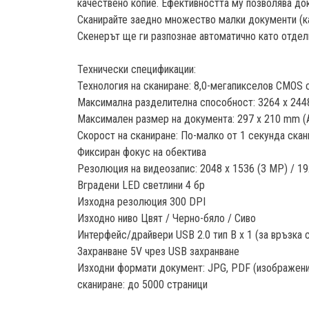
качествено копие. Ефективността му позволява док
Сканирайте заедно множество малки документи (касо
Скенерът ще ги разпознае автоматично като отделн
Технически спецификации:
Технология на сканиране: 8,0-мегапикселов CMOS
Максимална разделителна способност: 3264 x 244
Максимален размер на документа: 297 x 210 mm (A4
Скорост на сканиране: По-малко от 1 секунда скан
Фиксиран фокус на обектива
Резолюция на видеозапис: 2048 x 1536 (3 MP) / 192
Вградени LED светлини 4 бр
Изходна резолюция 300 DPI
Изходно ниво Цвят / Черно-бяло / Сиво
Интерфейс/драйвери USB 2.0 тип B x 1 (за връзка 
Захранване 5V чрез USB захранване
Изходни формати документ: JPG, PDF (изображение)
сканиране: до 5000 страници