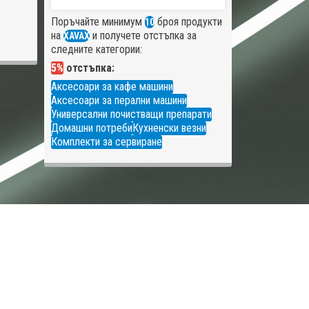
Поръчайте минимум
броя продукти
10
на
и получете отстъпка за
XAVAX
следните категории:
5%
отстъпка:
Аксесоари за кафе машини
Аксесоари за перални машини
Универсални почистващи препарати
Домашни потреби
Кухненски везни
Комплекти за сервиране