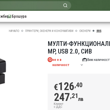
ажби
Брошура
НАЧАЛО
ПРИНТЕРИ, СКЕНЕРИ И КОНСУМАТИВИ
СКЕНЕРИ
IRIS
МУЛТИ-ФУНКЦИОНАЛЕН 
MP, USB 2.0, СИВ
не е в
Виж наличностт
наличност
126
,40
€
247
,21
лв
Клиент
с ДДС