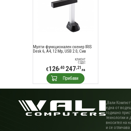
Мулти-функционален скенер IRIS
Desk 6, A4, 12 Mp, USB 2.0, Сив
КЛИЕНТ
С ДДС
126
247
,40
,21
€
лв
Прибави
„Вали Компютъ
една от водещ
годишно прис
технологии и 
вносител на н
и се отличава