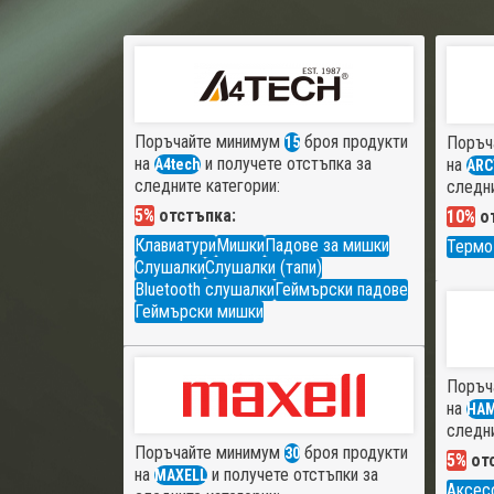
Поръчайте минимум
броя продукти
Поръч
15
на
и получете отстъпка за
на
A4tech
ARC
следните категории:
следни
5%
отстъпка:
10%
от
Клавиатури
Мишки
Падове за мишки
Термо
Слушалки
Слушалки (тапи)
Bluetooth слушалки
Геймърски падове
Геймърски мишки
Поръч
на
HA
следни
Поръчайте минимум
броя продукти
30
5%
отс
на
и получете отстъпки за
MAXELL
Аксес