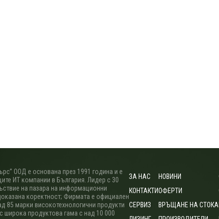
рс” ООД е основана през 1991 година и е
ЗА НАС
НОВИНИ
ите ИТ компании в България. Лидер с 30
ъствие на пазара на информационни
КОНТАКТИ
ОФЕРТИ
доказана коректност; Фирмата е официален
ад 85 марки високотехнологични продукти
СЕРВИЗ
ВРЪЩАНЕ НА СТОКА
 с широка продуктова гама с над 10 000