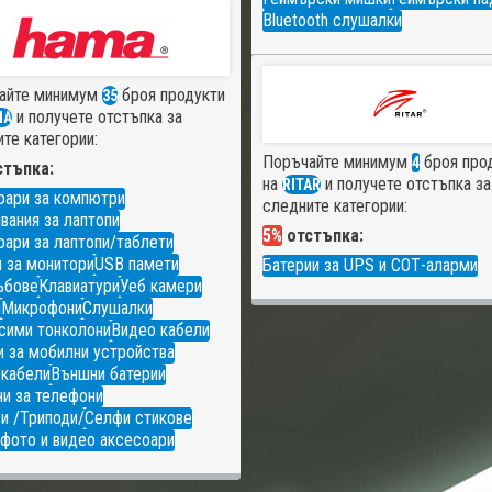
Bluetooth слушалки
айте минимум
броя продукти
35
и получете отстъпка за
MA
те категории:
Поръчайте минимум
броя про
4
тъпка:
на
и получете отстъпка за
RITAR
оари за компютри
следните категории:
вания за лаптопи
5%
отстъпка:
ари за лаптопи/таблети
 за монитори
USB памети
Батерии за UPS и СОТ-аларми
ъбове
Клавиатури
Уеб камери
и
Микрофони
Слушалки
сими тонколони
Видео кабели
 за мобилни устройства
 кабели
Външни батерии
и за телефони
и /Триподи/
Селфи стикове
фото и видео аксесоари