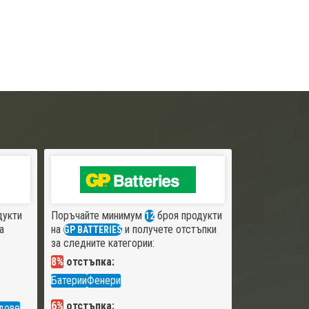
дукти
Поръчайте минимум
броя продукти
12
а
на
и получете отстъпки
GP BATTERIES
за следните категории:
8%
отстъпка:
Батерии
Фенери
6%
отстъпка:
дове