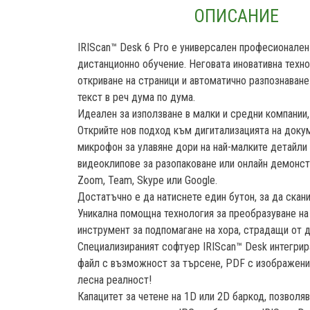
ОПИСАНИЕ
IRIScan™ Desk 6 Pro е универсален професионален 
дистанционно обучение. Неговата иновативна техн
откриване на страници и автоматично разпознаване
текст в реч дума по дума.
Идеален за използване в малки и средни компании,
Открийте нов подход към дигитализацията на докум
микрофон за улавяне дори на най-малките детайли 
видеоклипове за разопаковане или онлайн демонст
Zoom, Team, Skype или Google.
Достатъчно е да натиснете един бутон, за да скан
Уникална помощна технология за преобразуване на 
инструмент за подпомагане на хора, страдащи от 
Специализираният софтуер IRIScan™ Desk интегрир
файл с възможност за търсене, PDF с изображение
лесна реалност!
Капацитет за четене на 1D или 2D баркод, позволя