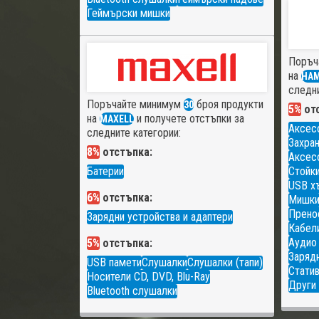
Геймърски мишки
Поръч
на
HA
следни
Поръчайте минимум
броя продукти
30
5%
отс
на
и получете отстъпки за
MAXELL
Аксес
следните категории:
Захран
8%
отстъпка:
Аксесо
Батерии
Стойки
USB х
6%
отстъпка:
Мишк
Прено
Зарядни устройства и адаптери
Кабели
Аудио
5%
отстъпка:
Зарядн
USB памети
Слушалки
Слушалки (тапи)
Статив
Носители CD, DVD, Blu-Ray
Други 
Bluetooth слушалки