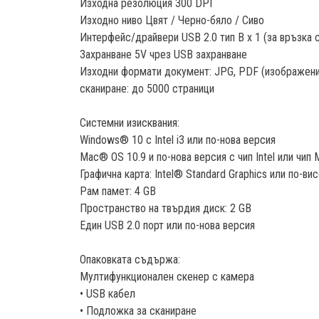
Изходна резолюция 300 DPI
Изходно ниво Цвят / Черно-бяло / Сиво
Интерфейс/драйвери USB 2.0 тип B x 1 (за връзка 
Захранване 5V чрез USB захранване
Изходни формати документ: JPG, PDF (изображение)
сканиране: до 5000 страници
Системни изисквания:
Windows® 10 с Intel i3 или по-нова версия
Mac® OS 10.9 и по-нова версия с чип Intel или чип 
Графична карта: Intel® Standard Graphics или по-в
Рам памет: 4 GB
Пространство на твърдия диск: 2 GB
Един USB 2.0 порт или по-нова версия
Опаковката съдържа:
Мултифункционален скенер с камера
• USB кабел
• Подложка за сканиране