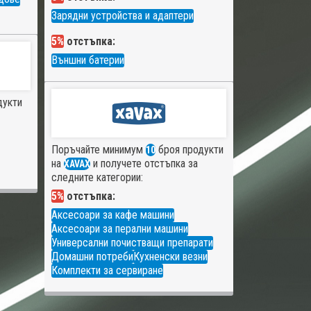
Зарядни устройства и адаптери
5%
отстъпка:
Външни батерии
дукти
Поръчайте минимум
броя продукти
10
на
и получете отстъпка за
XAVAX
следните категории:
5%
отстъпка:
Аксесоари за кафе машини
Аксесоари за перални машини
Универсални почистващи препарати
Домашни потреби
Кухненски везни
Комплекти за сервиране