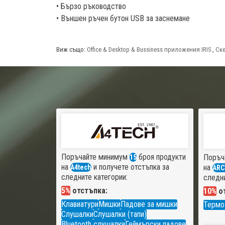
• Бързо ръководство
• Външен ръчен бутон USB за заснемане
Виж също:
Office & Desktop & Bussiness приложения IRIS
,
Ске
Поръчайте минимум
броя продукти
Поръч
15
на
и получете отстъпка за
на
A4tech
ARC
следните категории:
следни
5%
отстъпка:
10%
от
Клавиатури
Мишки
Падове за мишки
Термо
Слушалки
Слушалки (тапи)
Bluetooth слушалки
Геймърски падове