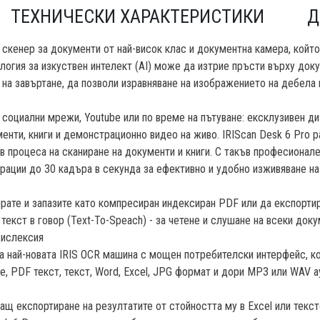
ТЕХНИЧЕСКИ ХАРАКТЕРИСТИКИ
Д
скенер за документи от най-висок клас и документна камера, който
ология за изкуствен интелект (AI) може да изтрие пръсти върху до
 на завъртане, да позволи изравняване на изображението на дебела 
 социални мрежи, Youtube или по време на пътуване: ексклузивен диз
енти, книги и демонстрационно видео на живо. IRIScan Desk 6 Pro р
в процеса на сканиране на документи и книги. С такъв професионале
рации до 30 кадъра в секунда за ефективно и удобно изживяване н
ирате и запазите като компресиран индексиран PDF или да експортир
текст в говор (Text-To-Speach) - за четене и слушане на всеки док
дислексия
а най-новата IRIS OCR машина с мощен потребителски интерфейс, к
, PDF текст, текст, Word, Excel, JPG формат и дори MP3 или WAV 
ващ експортиране на резултатите от стойността му в Excel или текс