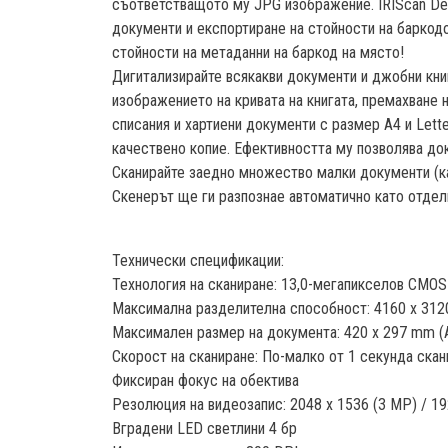
съответстващото му JPG изображение. IRIScan Des
документи и експортиране на стойности на баркодо
стойности на метаданни на баркод на място!
Дигитализирайте всякакви документи и джобни книг
изображението на кривата на книгата, премахване н
списания и хартиени документи с размер A4 и Lette
качествено копие. Ефективността му позволява док
Сканирайте заедно множество малки документи (касо
Скенерът ще ги разпознае автоматично като отделн
Технически спецификации:
Технология на сканиране: 13,0-мегапикселов CMO
Максимална разделителна способност: 4160 x 312
Максимален размер на документа: 420 x 297 mm (A3
Скорост на сканиране: По-малко от 1 секунда ска
Фиксиран фокус на обектива
Резолюция на видеозапис: 2048 x 1536 (3 MP) / 192
Вградени LED светлини 4 бр