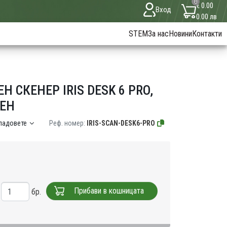
0
€ 0.00
Вход
0.00 лв
STEM
За нас
Новини
Контакти
СКЕНЕР IRIS DESK 6 PRO,
РЕН
кладовете
Реф. номер:
IRIS-SCAN-DESK6-PRO
Прибави в кошницата
бр.