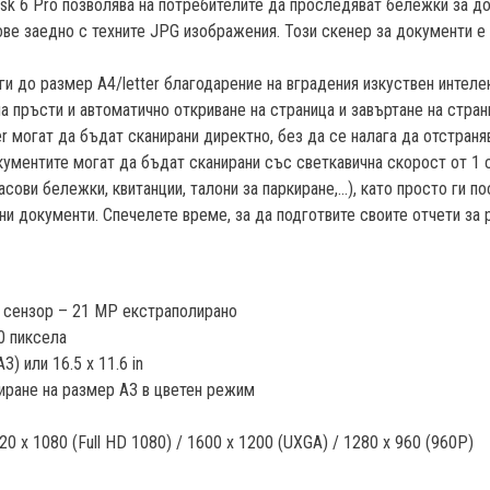
k 6 Pro позволява на потребителите да проследяват бележки за до
ве заедно с техните JPG изображения. Този скенер за документи е 
и до размер A4/letter благодарение на вградения изкуствен интелект
а пръсти и автоматично откриване на страница и завъртане на страниц
r могат да бъдат сканирани директно, без да се налага да отстраняв
ументите могат да бъдат сканирани със светкавична скорост от 1 с
ви бележки, квитанции, талони за паркиране,...), като просто ги по
и документи. Спечелете време, за да подготвите своите отчети за 
S сензор – 21 MP екстраполирано
0 пиксела
) или 16.5 x 11.6 in
ниране на размер A3 в цветен режим
0 x 1080 (Full HD 1080) / 1600 x 1200 (UXGA) / 1280 x 960 (960P)