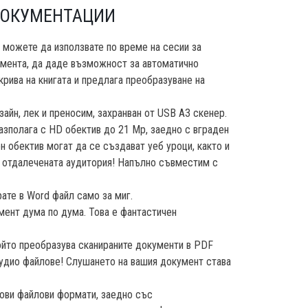
ОКУМЕНТАЦИИ
 можете да използвате по време на сесии за
кумента, да даде възможност за автоматично
крива на книгата и предлага преобразуване на
айн, лек и преносим, захранван от USB A3 скенер.
азполага с HD обектив до 21 Mp, заедно с вграден
н обектив могат да се създават уеб уроци, както и
а отдалечената аудитория! Напълно съвместим с
ате в Word файл само за миг.
умент дума по дума. Това е фантастичен
ойто преобразува сканираните документи в PDF
аудио файлове! Слушането на вашия документ става
тови файлови формати, заедно със