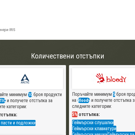
нери IRIS
Количествени отстъпки
Поръчайте минимум
броя про
айте минимум
броя продукти
5
10
на
и получете отстъпка з
и получете отстъпка за
Bloody
TIC
следните категории:
те категории:
5%
отстъпка:
стъпка:
Геймърски слушалки
 пасти и подложки
Геймърски клавиатури
Геймърски мишки
Геймърски па