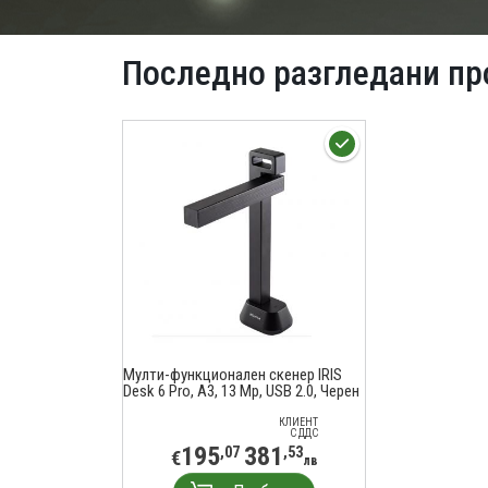
Последно разгледани пр
Мулти-функционален скенер IRIS
Desk 6 Pro, A3, 13 Mp, USB 2.0, Черен
КЛИЕНТ
С ДДС
195
381
,07
,53
€
лв