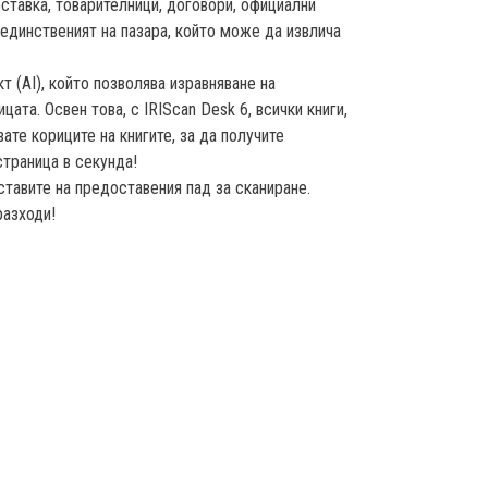
ставка, товарителници, договори, официални
единственият на пазара, който може да извлича
 (AI), който позволява изравняване на
ата. Освен това, с IRIScan Desk 6, всички книги,
ате кориците на книгите, за да получите
траница в секунда!
ставите на предоставения пад за сканиране.
разходи!