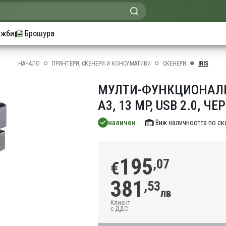
ажби
Брошура
НАЧАЛО
ПРИНТЕРИ, СКЕНЕРИ И КОНСУМАТИВИ
СКЕНЕРИ
IRIS
МУЛТИ-ФУНКЦИОНАЛЕН 
A3, 13 MP, USB 2.0, ЧЕ
наличен
Виж наличността по с
195
,07
€
381
,53
лв
Клиент
с ДДС