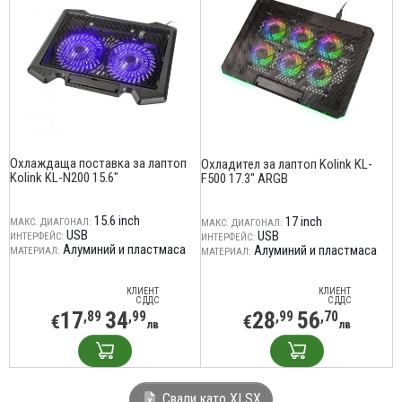
Охлаждаща поставка за лаптоп
Охладител за лаптоп Kolink KL-
Kolink KL-N200 15.6"
F500 17.3" ARGB
15.6 inch
17 inch
МАКС. ДИАГОНАЛ:
МАКС. ДИАГОНАЛ:
USB
USB
ИНТЕРФЕЙС:
ИНТЕРФЕЙС:
Алуминий и пластмаса
Алуминий и пластмаса
МАТЕРИАЛ:
МАТЕРИАЛ:
КЛИЕНТ
КЛИЕНТ
С ДДС
С ДДС
17
34
28
56
,89
,99
,99
,70
€
€
лв
лв
Свали като XLSX