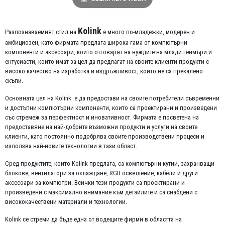
Kolink
Разпознаваемият стил на
е много по-младежки, модерен и
амбициозен, като фирмата предлага широка гама от компютърни
компоненти и аксесоари, които отговарят на нуждите на млади геймъри и
ентусиасти, които имат за цел да предлагат на своите клиенти продукти с
високо качество на изработка и издръжливост, които не са прекалено
скъпи.
Основната цел на Kolink е да предостави на своите потребители съвременни
и достъпни компютърни компоненти, които са проектирани и произведени
със стремеж за перфектност и иновативност. Фирмата е посветена на
предоставяне на най-добрите възможни продукти и услуги на своите
клиенти, като постоянно подобрява своите производствени процеси и
използва най-новите технологии в тази област.
Сред продуктите, които Kolink предлага, са компютърни кутии, захранващи
блокове, вентилатори за охлаждане, RGB осветление, кабели и други
аксесоари за компютри. Всички тези продукти са проектирани и
произведени с максимално внимание към детайлите и са снабдени с
висококачествени материали и технологии.
Kolink се стреми да бъде една от водещите фирми в областта на