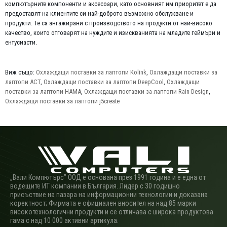
компютърните компоненти и аксесоари, като основният им приоритет е да
предоставят на клиентите си най-доброто възможно обслужване и
продукти. Те са ангажирани с производството на продукти от най-високо
качество, които отговарят на нуждите и изискванията на младите геймъри и
ентусиасти.
Виж също:
Охлаждащи поставки за лаптопи Kolink
,
Охлаждащи поставки за
лаптопи ACT
,
Охлаждащи поставки за лаптопи DeepCool
,
Охлаждащи
поставки за лаптопи HAMA
,
Охлаждащи поставки за лаптопи Rain Design
,
Охлаждащи поставки за лаптопи j5create
„Вали Компютърс” ООД е основана през 1991 година и е една от
водещите ИТ компании в България. Лидер с 30 годишно
присъствие на пазара на информационни технологии и доказана
коректност; Фирмата е официален вносител на над 85 марки
високотехнологични продукти и се отличава с широка продуктова
гама с над 10 000 активни артикула.