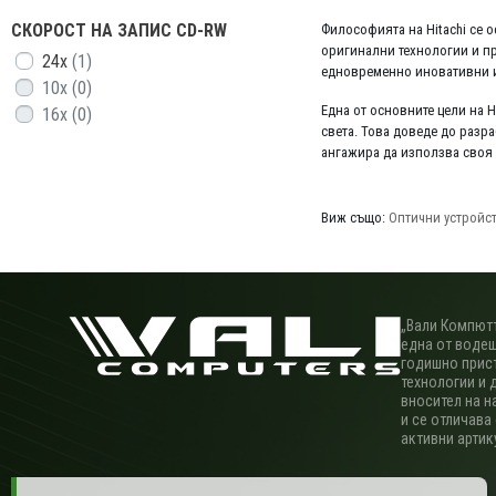
СКОРОСТ НА ЗАПИС CD-RW
Философията на Hitachi се 
оригинални технологии и пр
24x
(1)
едновременно иновативни и
10x
(0)
Една от основните цели на 
16x
(0)
света. Това доведе до разр
ангажира да използва своя 
Виж също:
Оптични устройс
„Вали Компютъ
една от водещ
годишно прис
технологии и 
вносител на н
и се отличава
активни артик