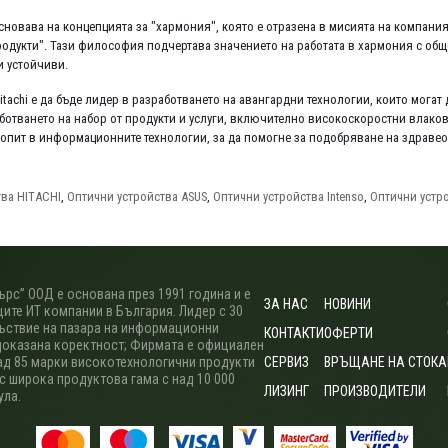
основава на концепцията за "хармония", която е отразена в мисията на компани
одукти". Тази философия подчертава значението на работата в хармония с общес
 устойчиви.
Hitachi е да бъде лидер в разработването на авангардни технологии, които мога
аботването на набор от продукти и услуги, включително високоскоростни влакове
опит в информационните технологии, за да помогне за подобряване на здравео
тва HITACHI
,
Оптични устройства ASUS
,
Оптични устройства Intenso
,
Оптични устр
рс” ООД е основана през 1991 година и е
ЗА НАС
НОВИНИ
ите ИТ компании в България. Лидер с 30
ъствие на пазара на информационни
КОНТАКТИ
ОФЕРТИ
доказана коректност; Фирмата е официален
ад 85 марки високотехнологични продукти
СЕРВИЗ
ВРЪЩАНЕ НА СТОКА
 с широка продуктова гама с над 10 000
ЛИЗИНГ
ПРОИЗВОДИТЕЛИ
ула.