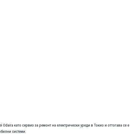
 Odaira като сервиз за ремонт на електрически уреди в Токио и оттогава се е
обилни системи.