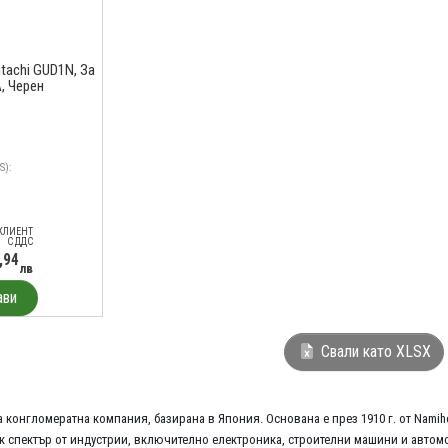
tachi GUD1N, За
, Черен
S):
КЛИЕНТ
С ДДС
,94
лв
ави
Свали като XLSX
 конгломератна компания, базирана в Япония. Основана е през 1910 г. от Namihei
к спектър от индустрии, включително електроника, строителни машини и автом