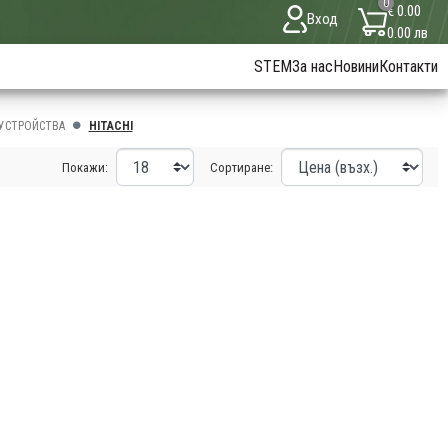
0
€ 0.00
Вход
0.00 лв
STEM
За нас
Новини
Контакти
УСТРОЙСТВА
HITACHI
Покажи:
Сортиране: