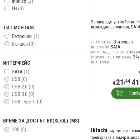
Intenso
(2)
LG
(3)
Записващо устройство Hi
вграждане в лаптоп, SATA
ТИП МОНТАЖ
Вътрешен
(1)
Вътрешен
ТИП МОНТАЖ:
Външен
(0)
SATA
ИНТЕРФЕЙС:
ВРЕМЕ ЗА ДОСТЪП BD(SL/DL) (M
24x
СКОРОСТ НА ЗАПИС CD-RW:
ИНТЕРФЕЙС
DUAL LAYER:
SATA
(1)
USB
(0)
21
41
,44
€
USB 2.0
(0)
Приб
USB 3.0
(0)
USB Type-C
(0)
ВРЕМЕ ЗА ДОСТЪП BD(SL/DL) (MS)
180
(0)
Hitachi
е мултинационална
превърнала в лидер в широ