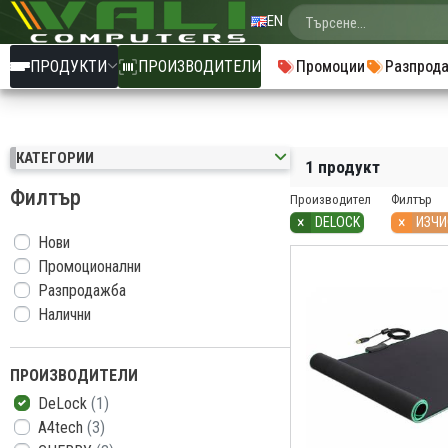
EN
ПРОДУКТИ
ПРОИЗВОДИТЕЛИ
Промоции
Разпрод
КАТЕГОРИИ
1 продукт
Филтър
Производител
Филтър
×
×
DELOCK
ИЗЧИ
Нови
Промоционални
Разпродажба
Налични
ПРОИЗВОДИТЕЛИ
DeLock
(1)
A4tech
(3)