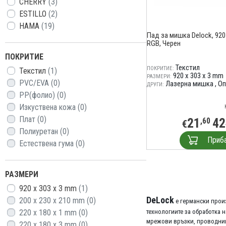
CHERRY
(3)
ESTILLO
(2)
HAMA
(19)
Пад за мишка Delock, 920 
RGB, Черен
ПОКРИТИЕ
Текстил
ПОКРИТИЕ:
Текстил
(1)
920 x 303 x 3 mm
РАЗМЕРИ:
PVC/EVA
(0)
Лазерна мишка
Оп
ДРУГИ:
PP(фолио)
(0)
Изкуствена кожа
(0)
Плат
(0)
21
42
,60
€
Полиуретан
(0)
Приб
Естествена гума
(0)
РАЗМЕРИ
920 x 303 x 3 mm
(1)
DeLock
200 x 230 x 210 mm
(0)
е германски произ
220 x 180 x 1 mm
(0)
технологиите за обработка 
мрежови връзки, проводници
220 x 180 x 3 mm
(0)