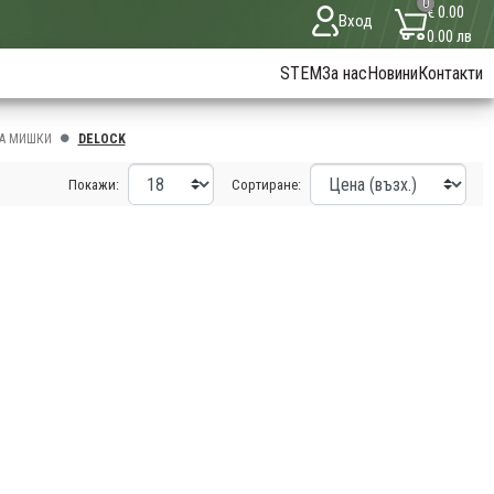
0
€ 0.00
Вход
0.00 лв
STEM
За нас
Новини
Контакти
А МИШКИ
DELOCK
Покажи:
Сортиране: