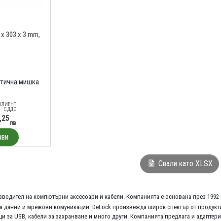
x 303 x 3 mm,
тична мишка
КЛИЕНТ
С ДДС
,25
лв
ави
Свали като XLSX
водител на компютърни аксесоари и кабели. Компанията е основана през 1992 г
на данни и мрежови комуникации. DeLock произвежда широк спектър от продукти, 
 за USB, кабели за захранване и много други. Компанията предлага и адаптери