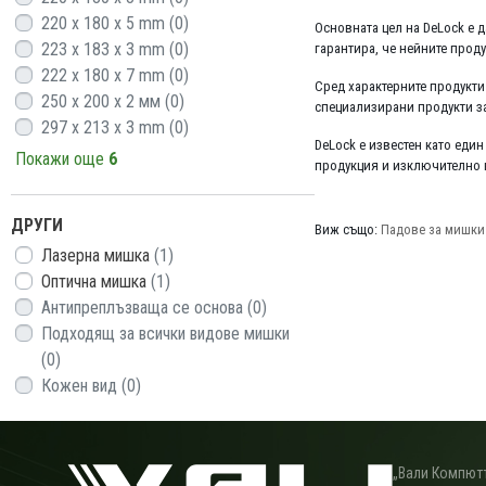
220 x 180 x 5 mm
(0)
Основната цел на DeLock е 
223 x 183 x 3 mm
(0)
гарантира, че нейните проду
222 x 180 x 7 mm
(0)
Сред характерните продукти
250 x 200 x 2 мм
(0)
специализирани продукти з
297 x 213 x 3 mm
(0)
DeLock е известен като еди
Покажи още
6
продукция и изключително в
ДРУГИ
Виж също:
Падове за мишки
Лазерна мишка
(1)
Оптична мишка
(1)
Антипреплъзваща се основа
(0)
Подходящ за всички видове мишки
(0)
Кожен вид
(0)
„Вали Компютъ