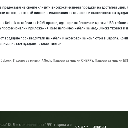
да предоставя на своите клиенти висококачествени продукти на достъпни цени.
кти отговарят на най-високите изисквания за качество и съответстват на нуждит
 на DeLock са кабели за HDMI връзки, адаптери за безжични мрежи, USB хъбове 
а професионални приложения, като например кабели за медицинска техника и 
н от водещите производители на кабели и аксесоари за компютри в Европа. Ком
нимание към нуждите на клиентите си.
 DeLock
,
Падове за мишки A4tech
,
Падове за мишки CHERRY
,
Падове за мишки EST
рс” ООД е основана през 1991 година и е
ЗА НАС
НОВИНИ