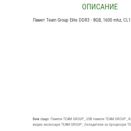
ОПИСАНИЕ
Памет Team Group Elite DDR3 - 8GB, 1600 mhz, CL1
Виж също:
Памети TEAM GROUP
,
USB памети TEAM GROUP
,
К
видео аксесоари TEAM GROUP
,
Охладители за процесори T