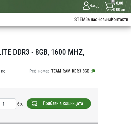
0
€ 0.00
Вход
0.00 лв
STEM
За нас
Новини
Контакти
TE DDR3 - 8GB, 1600 MHZ,
 по
Реф. номер:
TEAM-RAM-DDR3-8GB
Прибави в кошницата
бр.