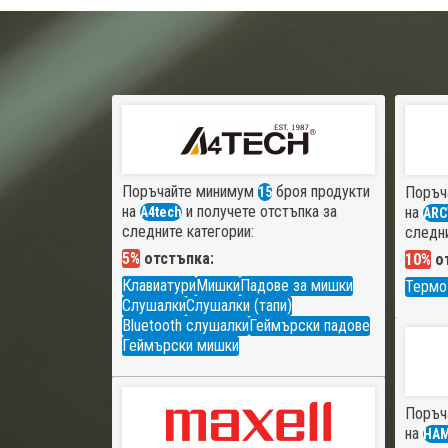
Поръчайте минимум
броя продукти
Поръч
15
на
и получете отстъпка за
на
A4tech
ARC
следните категории:
следни
5%
отстъпка:
10%
от
Клавиатури
Мишки
Падове за мишки
Термо
Слушалки
Слушалки (тапи)
Bluetooth слушалки
Геймърски падове
Геймърски мишки
Поръч
на
HA