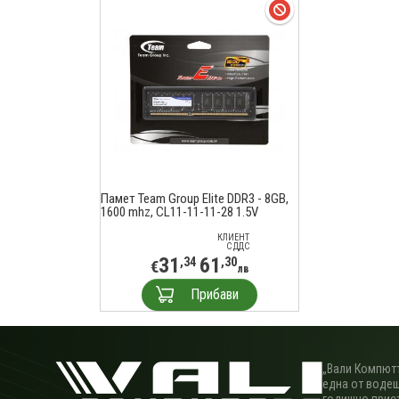
Памет Team Group Elite DDR3 - 8GB,
1600 mhz, CL11-11-11-28 1.5V
КЛИЕНТ
С ДДС
31
61
,34
,30
€
лв
Прибави
„Вали Компютъ
една от водещ