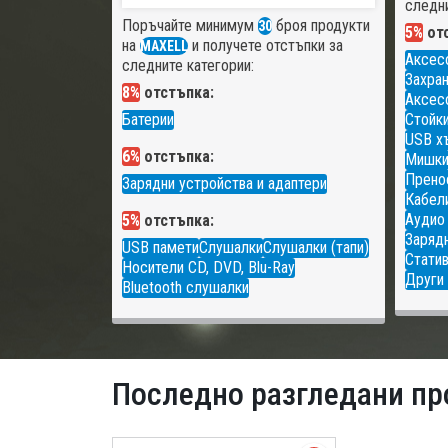
следни
Поръчайте минимум
броя продукти
30
5%
отс
на
и получете отстъпки за
MAXELL
Аксес
следните категории:
Захран
8%
отстъпка:
Аксесо
Батерии
Стойки
USB х
6%
отстъпка:
Мишк
Прено
Зарядни устройства и адаптери
Кабели
Аудио
5%
отстъпка:
Зарядн
USB памети
Слушалки
Слушалки (тапи)
Статив
Носители CD, DVD, Blu-Ray
Други 
Bluetooth слушалки
Последно разгледани пр