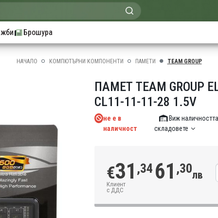
ажби
Брошура
НАЧАЛО
КОМПЮТЪРНИ КОМПОНЕНТИ
ПАМЕТИ
TEAM GROUP
ПАМЕТ TEAM GROUP ELI
CL11-11-11-28 1.5V
не е в
Виж наличността
наличност
складовете
31
61
,34
,30
€
лв
Клиент
с ДДС