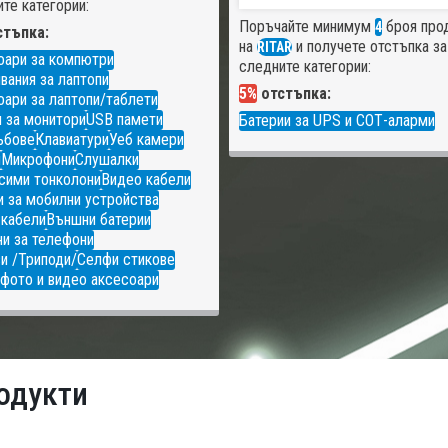
те категории:
Поръчайте минимум
броя про
4
тъпка:
на
и получете отстъпка за
RITAR
оари за компютри
следните категории:
вания за лаптопи
5%
отстъпка:
ари за лаптопи/таблети
 за монитори
USB памети
Батерии за UPS и СОТ-аларми
ъбове
Клавиатури
Уеб камери
и
Микрофони
Слушалки
сими тонколони
Видео кабели
 за мобилни устройства
 кабели
Външни батерии
и за телефони
и /Триподи/
Селфи стикове
фото и видео аксесоари
одукти