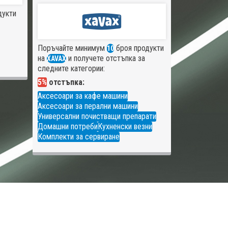
дукти
Поръчайте минимум
броя продукти
10
на
и получете отстъпка за
XAVAX
следните категории:
5%
отстъпка:
Аксесоари за кафе машини
Аксесоари за перални машини
Универсални почистващи препарати
Домашни потреби
Кухненски везни
Комплекти за сервиране