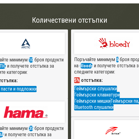
Количествени отстъпки
Поръчайте минимум
броя про
айте минимум
броя продукти
5
10
на
и получете отстъпка з
и получете отстъпка за
Bloody
TIC
следните категории:
те категории:
5%
отстъпка:
стъпка:
Геймърски слушалки
 пасти и подложки
Геймърски клавиатури
Геймърски мишки
Геймърски па
Bluetooth слушалки
айте минимум
броя продукти
35
и получете отстъпка за
MA