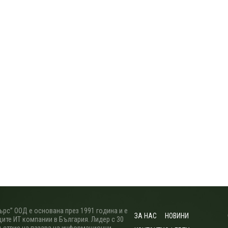
рс” ООД е основана през 1991 година и е
ЗА НАС
НОВИНИ
ите ИТ компании в България. Лидер с 30