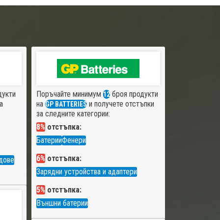
дукти
Поръчайте минимум
броя продукти
12
а
на
и получете отстъпки
GP BATTERIES
за следните категории:
8%
отстъпка:
Батерии
Фенери
6%
отстъпка:
дове
Зарядни устройства и адаптери
5%
отстъпка:
Външни батерии