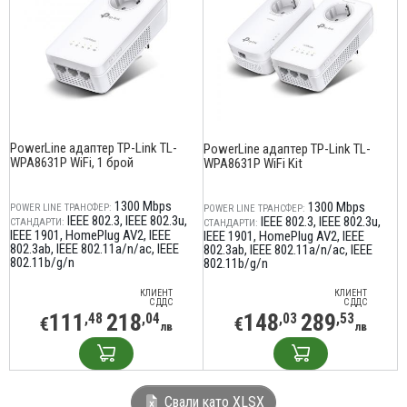
PowerLine адаптер TP-Link TL-
PowerLine адаптер TP-Link TL-
WPA8631P WiFi, 1 брой
WPA8631P WiFi Kit
1300 Mbps
1300 Mbps
POWER LINE ТРАНСФЕР:
POWER LINE ТРАНСФЕР:
IEEE 802.3
IEEE 802.3u
IEEE 802.3
IEEE 802.3u
СТАНДАРТИ:
СТАНДАРТИ:
IEEE 1901
HomePlug AV2
IEEE
IEEE 1901
HomePlug AV2
IEEE
802.3ab
IEEE 802.11a/n/ac
IEEE
802.3ab
IEEE 802.11a/n/ac
IEEE
802.11b/g/n
802.11b/g/n
КЛИЕНТ
КЛИЕНТ
С ДДС
С ДДС
111
218
148
289
,48
,04
,03
,53
€
€
лв
лв
Свали като XLSX