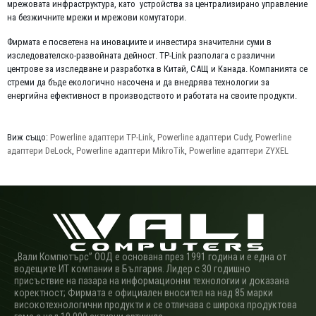
мрежовата инфраструктура, като устройства за централизирано управление
на безжичните мрежи и мрежови комутатори.
Фирмата е посветена на иновациите и инвестира значителни суми в
изследователско-развойната дейност. TP-Link разполага с различни
центрове за изследване и разработка в Китай, САЩ и Канада. Компанията се
стреми да бъде екологично насочена и да внедрява технологии за
енергийна ефективност в производството и работата на своите продукти.
Виж също:
Powerline адаптери TP-Link
,
Powerline адаптери Cudy
,
Powerline
адаптери DeLock
,
Powerline адаптери MikroTik
,
Powerline адаптери ZYXEL
„Вали Компютърс” ООД е основана през 1991 година и е една от
водещите ИТ компании в България. Лидер с 30 годишно
присъствие на пазара на информационни технологии и доказана
коректност; Фирмата е официален вносител на над 85 марки
високотехнологични продукти и се отличава с широка продуктова