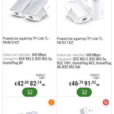
PowerLine адаптер TP-Link TL-
PowerLine адаптер TP-Link TL-
PA4010 KIT
PA7017 KIT
600 Mbps
600 Mbps
POWER LINE ТРАНСФЕР:
POWER LINE ТРАНСФЕР:
IEEE 802.3
IEEE 802.3u
IEEE 802.3
IEEE 802.3u
СТАНДАРТИ:
СТАНДАРТИ:
HomePlug AV
IEEE 1901
HomePlug AV2
HomePlug
AV
IEEE 802.3ab
КЛИЕНТ
КЛИЕНТ
С ДДС
С ДДС
42
82
46
91
,00
,14
,74
,42
€
€
лв
лв