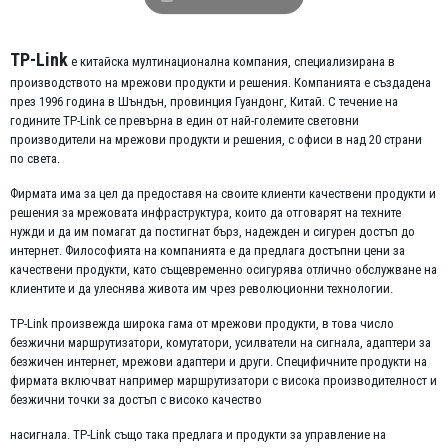
TP-Link
е китайска мултинационална компания, специализирана в
производството на мрежови продукти и решения. Компанията е създадена
през 1996 година в Шъндън, провинция Гуандонг, Китай. С течение на
годините TP-Link се превърна в един от най-големите световни
производители на мрежови продукти и решения, с офиси в над 20 страни
по света.
Фирмата има за цел да предоставя на своите клиенти качествени продукти и
решения за мрежовата инфраструктура, които да отговарят на техните
нужди и да им помагат да постигнат бърз, надежден и сигурен достъп до
интернет. Философията на компанията е да предлага достъпни цени за
качествени продукти, като същевременно осигурява отлично обслужване на
клиентите и да улеснява живота им чрез революционни технологии.
TP-Link произвежда широка гама от мрежови продукти, в това число
безжични маршрутизатори, комутатори, усилватели на сигнала, адаптери за
безжичен интернет, мрежови адаптери и други. Специфичните продукти на
фирмата включват например маршрутизатори с висока производителност и
безжични точки за достъп с високо качество
насигнала. TP-Link също така предлага и продукти за управление на