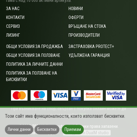
гама с над 10 000 активни артикула.
ЗА НАС
НОВИНИ
КОНТАКТИ
ОФЕРТИ
СЕРВИЗ
ВРЪЩАНЕ НА СТОКА
ЛИЗИНГ
ПРОИЗВОДИТЕЛИ
ОБЩИ УСЛОВИЯ ЗА ПРОДАЖБА
ЗАСТРАХОВКА PROTECT+
ОБЩИ УСЛОВИЯ ЗА ПОЛЗВАНЕ
УДЪЛЖЕНА ГАРАНЦИЯ
ПОЛИТИКА ЗА ЛИЧНИТЕ ДАННИ
ПОЛИТИКА ЗА ПОЛЗВАНЕ НА
БИСКВИТКИ
При възникване на спор, свързан с покупка онлайн можете да
ползвате сайта
ОРС
.
Този сайт има функционалности, които използват бисквитки.
©2003-2026 Vali computers Ltd. Всички права запазени.
Лични данни
Бисквитки
Приемам
Цените са с ДДС
Уеб дизайн DualM studio