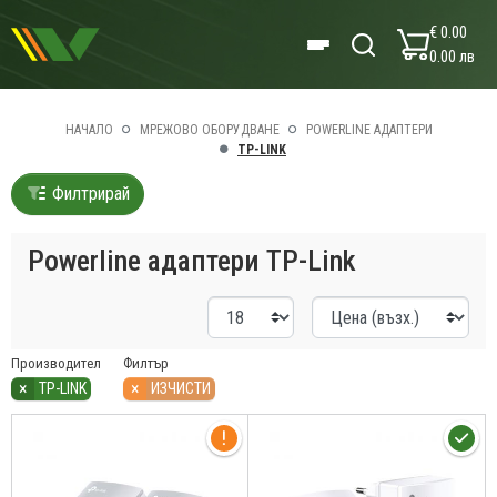
€ 0.00
0.00 лв
НАЧАЛО
МРЕЖОВО ОБОРУДВАНЕ
POWERLINE АДАПТЕРИ
TP-LINK
Филтрирай
Powerline адаптери TP-Link
Производител
Филтър
×
×
TP-LINK
ИЗЧИСТИ