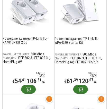
PowerLine адаптер TP-Link TL-
PowerLine адаптер TP-Link TL-
PA4010P KIT 2 бр
WPA4220 Starter Kit
600 Mbps
600 Mbps
POWER LINE ТРАНСФЕР:
POWER LINE ТРАНСФЕР:
IEEE 802.3
IEEE 802.3u
IEEE 802.3
IEEE 802.3u
СТАНДАРТИ:
СТАНДАРТИ:
HomePlug AV
HomePlug AV
IEEE 802.11b/g/n
КЛИЕНТ
КЛИЕНТ
С ДДС
С ДДС
54
106
61
120
,61
,81
,39
,07
€
€
лв
лв