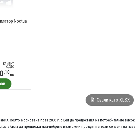
илатор Noctua
КЛИЕНТ
С ДДС
0
,10
лв
ави
Свали като XLSX
ания, която е основана през 2005 г. с цел да предоставя на потребителите вис
tua е била да предложи най-добрите възможни продукти в този сегмент на паза