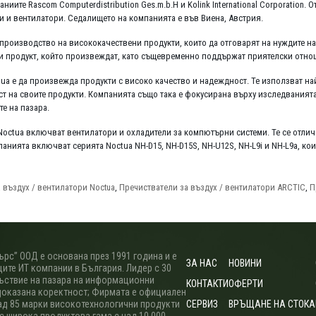
ниите Rascom Computerdistribution Ges.m.b.H и Kolink International Corporation.
 и вентилатори. Седалището на компанията е във Виена, Австрия.
производство на висококачествени продукти, които да отговарят на нуждите на 
и продукт, който произвеждат, като същевременно поддържат приятелски отнош
ua е да произвежда продукти с високо качество и надеждност. Те използват на
т на своите продукти. Компанията също така е фокусирана върху изследванията
е на пазара.
octua включват вентилатори и охладители за компютърни системи. Те се отличав
анията включват серията Noctua NH-D15, NH-D15S, NH-U12S, NH-L9i и NH-L9a, кои
 въздух / вентилатори Noctua
,
Пречистватели за въздух / вентилатори ARCTIC
,
П
рс” ООД е основана през 1991 година и е
ЗА НАС
НОВИНИ
ите ИТ компании в България. Лидер с 30
ъствие на пазара на информационни
КОНТАКТИ
ОФЕРТИ
доказана коректност; Фирмата е официален
ад 85 марки високотехнологични продукти
СЕРВИЗ
ВРЪЩАНЕ НА СТОКА