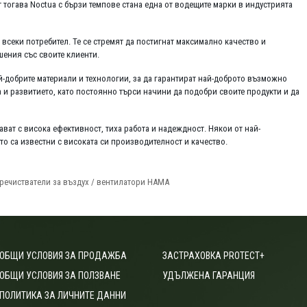
 От тогава Noctua с бързи темпове стана една от водещите марки в индустрията
всеки потребител. Те се стремят да постигнат максимално качество и
ения със своите клиенти.
й-добрите материали и технологии, за да гарантират най-доброто възможно
 и развитието, като постоянно търси начини да подобри своите продукти и да
ат с висока ефективност, тиха работа и надеждност. Някои от най-
то са известни с високата си производителност и качество.
речистватели за въздух / вентилатори HAMA
ОБЩИ УСЛОВИЯ ЗА ПРОДАЖБА
ЗАСТРАХОВКА PROTECT+
ОБЩИ УСЛОВИЯ ЗА ПОЛЗВАНЕ
УДЪЛЖЕНА ГАРАНЦИЯ
ПОЛИТИКА ЗА ЛИЧНИТЕ ДАННИ