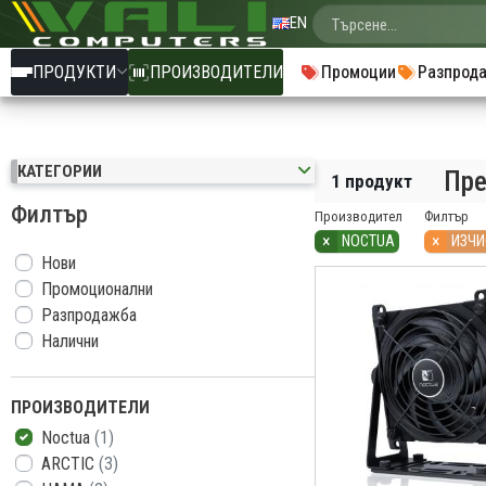
EN
ПРОДУКТИ
ПРОИЗВОДИТЕЛИ
Промоции
Разпрод
КАТЕГОРИИ
Пре
1 продукт
Филтър
Производител
Филтър
×
×
NOCTUA
ИЗЧИ
Нови
Промоционални
Разпродажба
Налични
ПРОИЗВОДИТЕЛИ
Noctua
(1)
ARCTIC
(3)