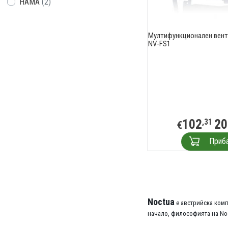
HAMA
(2)
Мултифункционален вент
NV-FS1
102
20
,31
€
Приб
Noctua
е австрийска комп
начало, философията на Noc