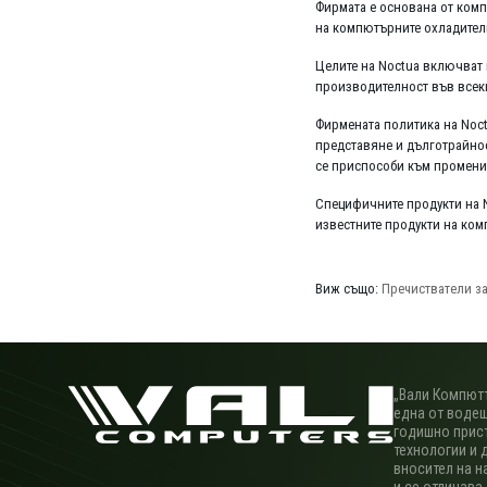
Фирмата е основана от компа
на компютърните охладители
Целите на Noctua включват 
производителност във всек
Фирмената политика на Noct
представяне и дълготрайнос
се приспособи към променит
Специфичните продукти на N
известните продукти на комп
Виж също:
Пречистватели за
„Вали Компютъ
една от водещ
годишно прис
технологии и 
вносител на н