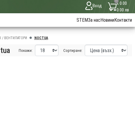
0
€ 0.00
Вход
0.00 лв
STEM
За нас
Новини
Контакти
Х / ВЕНТИЛАТОРИ
NOCTUA
tua
Покажи:
Сортиране: