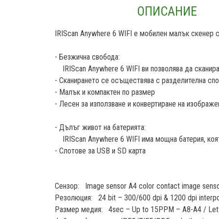
ОПИСАНИЕ
IRIScan Anywhere 6 WIFI е мобилен малък скенер 
- Безжична свобода:
IRIScan Anywhere 6 WIFI ви позволява да сканира
- Сканирането се осъществява с разделителна спо
- Малък и компактен по размер
- Лесен за използване и конвертиране на изобра
- Дълъг живот на батерията:
IRIScan Anywhere 6 WIFI има мощна батерия, коят
- Слотове за USB и SD карта
Сензор: Image sensor A4 color contact image senso
Резолюция: 24 bit – 300/600 dpi & 1200 dpi interp
Размер медия: 4sec – Up to 15PPM – A8-A4 / Letter