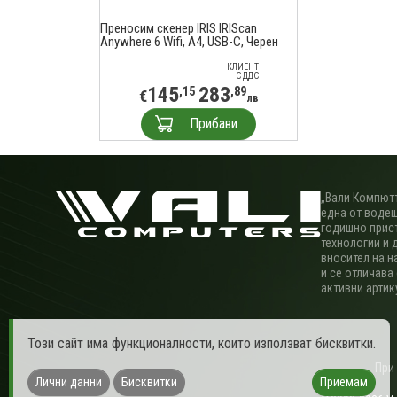
Преносим скенер IRIS IRIScan
Anywhere 6 Wifi, A4, USB-C, Черен
КЛИЕНТ
С ДДС
145
283
,15
,89
€
лв
Прибави
„Вали Компютъ
една от водещ
годишно прис
технологии и 
вносител на н
и се отличава
активни артик
Този сайт има функционалности, които използват бисквитки.
При
Лични данни
Бисквитки
Приемам