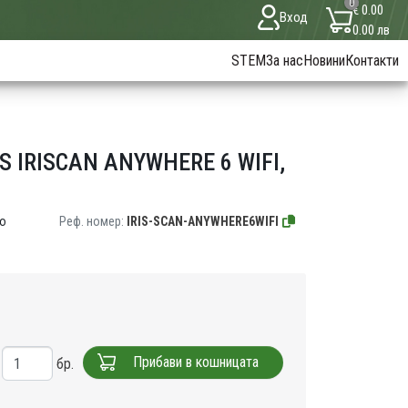
0
€ 0.00
Вход
0.00 лв
STEM
За нас
Новини
Контакти
 IRISCAN ANYWHERE 6 WIFI,
по
Реф. номер:
IRIS-SCAN-ANYWHERE6WIFI
Прибави в кошницата
бр.