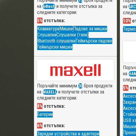
Поръчайте минимум
броя продукти
Поръч
15
на
и получете отстъпка за
на
A4tech
ARC
следните категории:
следни
5%
отстъпка:
10%
от
Клавиатури
Мишки
Падове за мишки
Термо
Слушалки
Слушалки (тапи)
Bluetooth слушалки
Геймърски падове
Геймърски мишки
Поръч
на
HA
следни
Поръчайте минимум
броя продукти
30
5%
отс
на
и получете отстъпки за
MAXELL
Аксес
следните категории:
Захран
8%
отстъпка:
Аксесо
Батерии
Стойки
USB х
6%
отстъпка:
Мишк
Прено
Зарядни устройства и адаптери