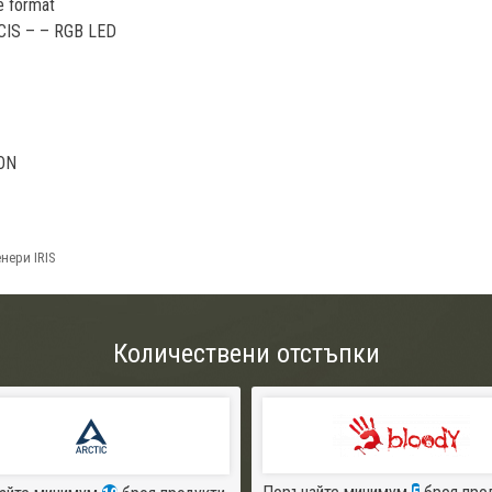
 format
 CIS – – RGB LED
 ON
нери IRIS
Количествени отстъпки