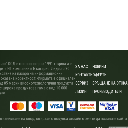
рс” ООД е основана през 1991 година и е
ЗА НАС
НОВИНИ
ите ИТ компании в България. Лидер с 30
ъствие на пазара на информационни
КОНТАКТИ
ОФЕРТИ
доказана коректност; Фирмата е официален
ад 85 марки високотехнологични продукти
СЕРВИЗ
ВРЪЩАНЕ НА СТОКА
 с широка продуктова гама с над 10 000
ЛИЗИНГ
ПРОИЗВОДИТЕЛИ
ула.
 възникване на спор, свързан с покупка онлайн можете да ползвате сайта