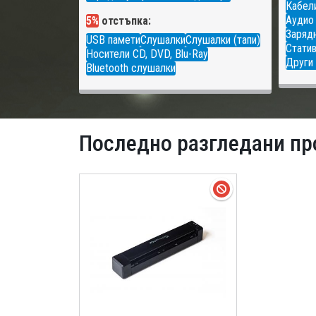
Кабели
Аудио
5%
отстъпка:
Зарядн
USB памети
Слушалки
Слушалки (тапи)
Статив
Носители CD, DVD, Blu-Ray
Други 
Bluetooth слушалки
Последно разгледани пр