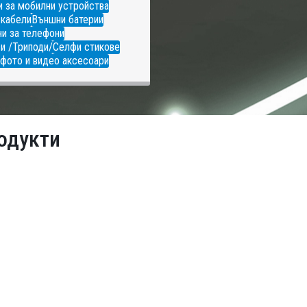
 за мобилни устройства
 кабели
Външни батерии
и за телефони
и /Триподи/
Селфи стикове
фото и видео аксесоари
одукти