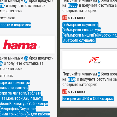
Поръчайте минимум
броя про
айте минимум
броя продукти
5
10
на
и получете отстъпка з
и получете отстъпка за
Bloody
TIC
следните категории:
те категории:
5%
отстъпка:
стъпка:
Геймърски слушалки
 пасти и подложки
Геймърски клавиатури
Геймърски мишки
Геймърски па
Bluetooth слушалки
айте минимум
броя продукти
35
и получете отстъпка за
MA
те категории:
Поръчайте минимум
броя про
4
тъпка:
на
и получете отстъпка за
RITAR
оари за компютри
следните категории:
вания за лаптопи
5%
отстъпка:
ари за лаптопи/таблети
 за монитори
USB памети
Батерии за UPS и СОТ-аларми
ъбове
Клавиатури
Уеб камери
и
Микрофони
Слушалки
сими тонколони
Видео кабели