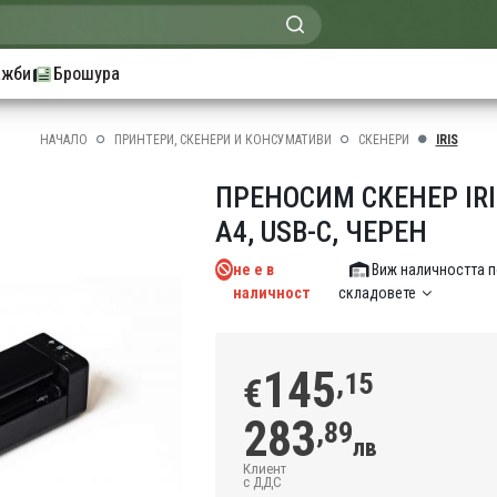
ажби
Брошура
НАЧАЛО
ПРИНТЕРИ, СКЕНЕРИ И КОНСУМАТИВИ
СКЕНЕРИ
IRIS
ПРЕНОСИМ СКЕНЕР IRIS
A4, USB-C, ЧЕРЕН
не е в
Виж наличността 
наличност
складовете
145
,15
€
283
,89
лв
Клиент
с ДДС