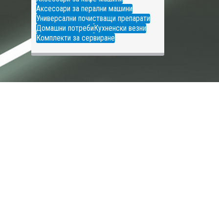
Аксесоари за перални машини
Универсални почистващи препарати
Домашни потреби
Кухненски везни
Комплекти за сервиране