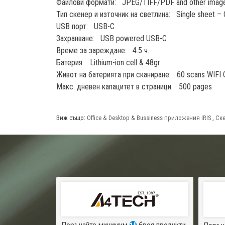
Файлови формати: JPEG/TIFF/PDF and other image
Тип скенер и източник на светлина: Single sheet –
USB порт: USB-C
Захранване: USB powered USB-C
Време за зареждане: 4.5 ч.
Батерия: Lithium-ion cell & 48gr
Живот на батерията при сканиране: 60 scans WIFI
Макс. дневен капацитет в страници: 500 pages
Виж също:
Office & Desktop & Bussiness приложения IRIS
,
Ске