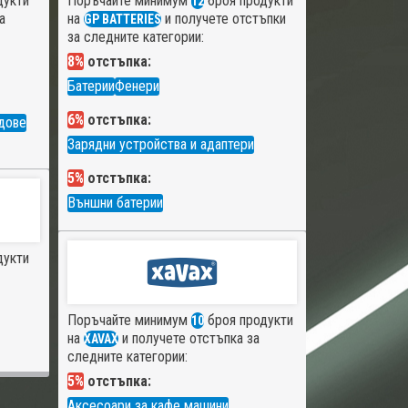
дукти
Поръчайте минимум
броя продукти
12
а
на
и получете отстъпки
GP BATTERIES
за следните категории:
8%
отстъпка:
Батерии
Фенери
6%
отстъпка:
дове
Зарядни устройства и адаптери
5%
отстъпка:
Външни батерии
дукти
Поръчайте минимум
броя продукти
10
на
и получете отстъпка за
XAVAX
следните категории:
5%
отстъпка:
Аксесоари за кафе машини