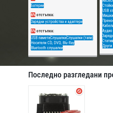
Аксесо
Батерии
Стойки
USB х
6%
отстъпка:
Мишк
Прено
Зарядни устройства и адаптери
Кабели
Аудио
5%
отстъпка:
Зарядн
USB памети
Слушалки
Слушалки (тапи)
Статив
Носители CD, DVD, Blu-Ray
Други 
Bluetooth слушалки
Последно разгледани пр