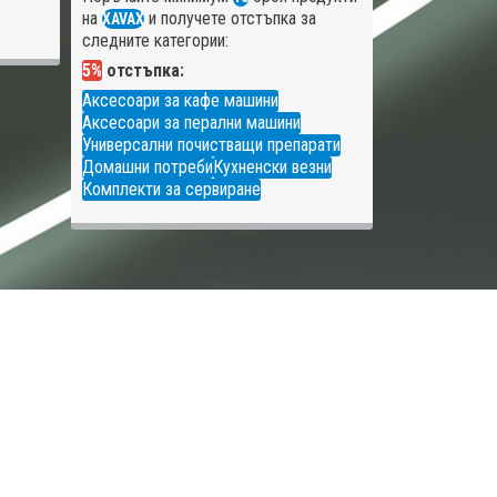
на
и получете отстъпка за
XAVAX
следните категории:
5%
отстъпка:
Аксесоари за кафе машини
Аксесоари за перални машини
Универсални почистващи препарати
Домашни потреби
Кухненски везни
Комплекти за сервиране