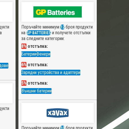
дукти
Поръчайте минимум
броя продукти
12
а
на
и получете отстъпки
GP BATTERIES
за следните категории:
8%
отстъпка:
Батерии
Фенери
6%
отстъпка:
дове
Зарядни устройства и адаптери
5%
отстъпка:
Външни батерии
дукти
Поръчайте минимум
броя продукти
10