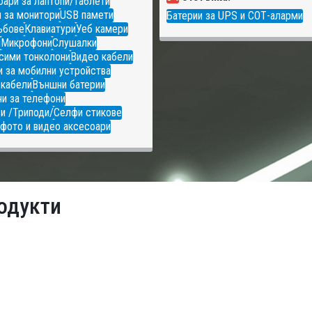
ари за лаптопи/таблети
 за монитори
USB памети
Батерии за UPS и СОТ-аларми
ъбове
Клавиатури
Уеб камери
и
Микрофони
Слушалки
сими тонколони
Видео кабели
 за мобилни устройства
 кабели
Външни батерии
и за телефони
и /Триподи/
Селфи стикове
фото и видео аксесоари
одукти