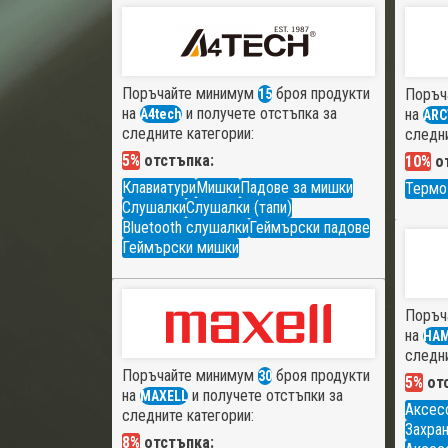
Поръчайте минимум
броя продукти
Поръч
15
на
и получете отстъпка за
на
A4tech
ARC
следните категории:
следни
5%
отстъпка:
10%
от
Клавиатури
Мишки
Падове за мишки
Термо
Слушалки
Слушалки (тапи)
Bluetooth слушалки
Геймърски падове
Геймърски мишки
Поръч
на
HA
следни
Поръчайте минимум
броя продукти
30
5%
отс
на
и получете отстъпки за
MAXELL
Аксес
следните категории:
Захран
8%
отстъпка: