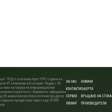
рс” ООД е основана през 1991 година и е
ЗА НАС
НОВИНИ
ите ИТ компании в България. Лидер с 30
ъствие на пазара на информационни
КОНТАКТИ
ОФЕРТИ
доказана коректност; Фирмата е официален
ад 85 марки високотехнологични продукти
СЕРВИЗ
ВРЪЩАНЕ НА СТОКА
 с широка продуктова гама с над 10 000
ЛИЗИНГ
ПРОИЗВОДИТЕЛИ
ула.