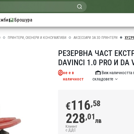
ажби
Брошура
О
ПРИНТЕРИ, СКЕНЕРИ И КОНСУМАТИВИ
АКСЕСОАРИ ЗА 3D ПРИНТЕРИ
XYZP
РЕЗЕРВНА ЧАСТ ЕКСТ
DAVINCI 1.0 PRO И DA V
не е в
Виж наличността 
наличност
складовете
116
,58
€
228
,01
лв
Клиент
с ДДС