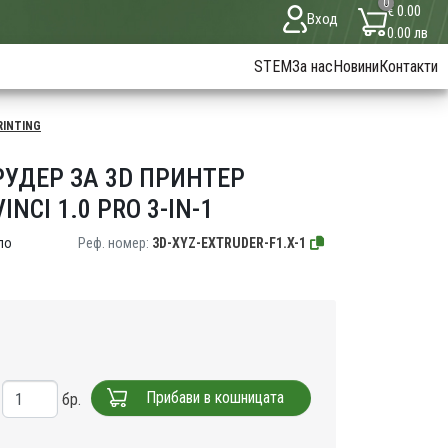
0
€ 0.00
Вход
0.00 лв
STEM
За нас
Новини
Контакти
RINTING
РУДЕР ЗА 3D ПРИНТЕР
INCI 1.0 PRO 3-IN-1
по
Реф. номер:
3D-XYZ-EXTRUDER-F1.X-1
Прибави в кошницата
бр.