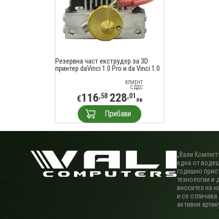
Резервна част екструдер за 3D
принтер daVinci 1.0 Pro и da Vinci 1.0
Pro 3-in-1
КЛИЕНТ
С ДДС
116
228
,58
,01
€
лв
Прибави
„Вали Компютъ
една от водещ
годишно прис
технологии и 
вносител на н
и се отличава
активни артик