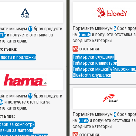
Поръчайте минимум
броя про
айте минимум
броя продукти
5
10
на
и получете отстъпка з
и получете отстъпка за
Bloody
TIC
следните категории:
те категории:
5%
отстъпка:
стъпка:
Геймърски слушалки
 пасти и подложки
Геймърски клавиатури
Геймърски мишки
Геймърски па
Bluetooth слушалки
айте минимум
броя продукти
35
и получете отстъпка за
MA
те категории:
Поръчайте минимум
броя про
4
тъпка:
на
и получете отстъпка за
RITAR
оари за компютри
следните категории:
вания за лаптопи
5%
отстъпка: