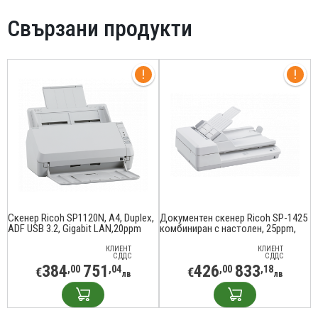
Свързани продукти
Скенер Ricoh SP1120N, A4, Duplex,
Документен скенер Ricoh SP-1425
ADF USB 3.2, Gigabit LAN,20ppm
комбиниран с настолен, 25ppm,
Duplex ADF, LED, USB 2.0
КЛИЕНТ
КЛИЕНТ
С ДДС
С ДДС
384
751
426
833
,00
,04
,00
,18
€
€
лв
лв