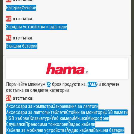
Батерии
Фенери
6%
отстъпка:
Зарядни устройства и адаптери
5%
отстъпка:
Външни батерии
Поръчайте минимум
броя продукти на
и получете
35
HAMA
отстъпка за следните категории:
5%
отстъпка:
Аксесоари за компютри
Захранвания за лаптопи
Аксесоари за лаптопи/таблети
Стойки за монитори
USB памети
USB хъбове
Клавиатури
Уеб камери
Мишки
Микрофони
Слушалки
Преносими тонколони
Видео кабели
Кабели за мобилни устройства
Аудио кабели
Външни батерии