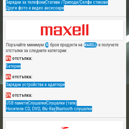
Зарядни за телефони
Стативи /Триподи/
Селфи стикове
Други фото и видео аксесоари
Поръчайте минимум
броя продукти на
и получете
30
MAXELL
отстъпки за следните категории:
8%
отстъпка:
Батерии
6%
отстъпка:
Зарядни устройства и адаптери
5%
отстъпка:
USB памети
Слушалки
Слушалки (тапи)
Носители CD, DVD, Blu-Ray
Bluetooth слушалки