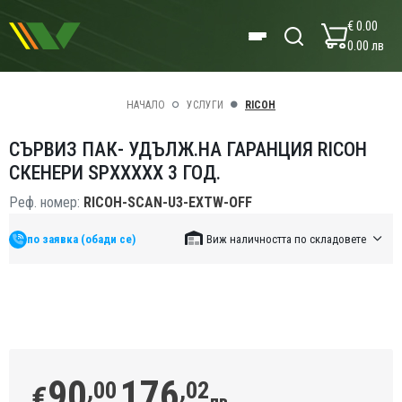
€ 0.00
0.00 лв
НАЧАЛО
УСЛУГИ
RICOH
СЪРВИЗ ПАК- УДЪЛЖ.НА ГАРАНЦИЯ RICOH
СКЕНЕРИ SPXXXXX 3 ГОД.
Реф. номер:
RICOH-SCAN-U3-EXTW-OFF
по заявка (обади се)
Виж наличността по складовете
90
176
,00
,02
€