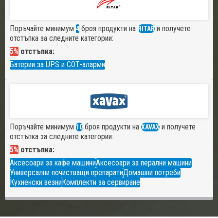
Поръчайте минимум
броя продукти на
и получете
4
RITAR
отстъпка за следните категории:
5%
отстъпка:
Батерии за UPS и СОТ-аларми
Поръчайте минимум
броя продукти на
и получете
10
XAVAX
отстъпка за следните категории:
5%
отстъпка:
Аксесоари за кафе машини
Аксесоари за перални машини
Универсални почистващи препарати
Домашни потреби
Кухненски везни
Комплекти за сервиране