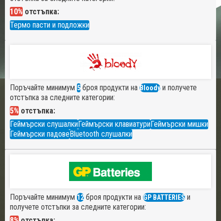
10%
отстъпка:
Термо пасти и подложки
Поръчайте минимум
броя продукти на
и получете
5
Bloody
отстъпка за следните категории:
5%
отстъпка:
Геймърски слушалки
Геймърски клавиатури
Геймърски мишки
Геймърски падове
Bluetooth слушалки
Поръчайте минимум
броя продукти на
и
12
GP BATTERIES
получете отстъпки за следните категории:
8%
отстъпка: