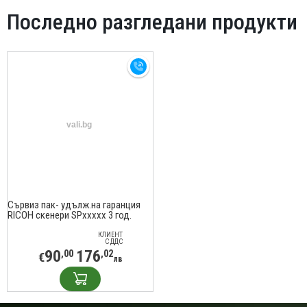
Последно разгледани продукти
Сървиз пак- удълж.на гаранция
RICOH скенери SPxxxxx 3 год.
КЛИЕНТ
С ДДС
90
176
,00
,02
€
лв