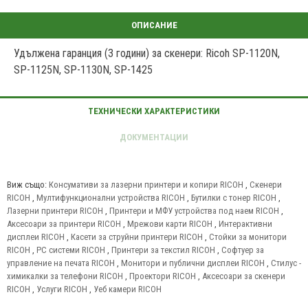
Удължена гаранция (3 години) за скенери: Ricoh SP-1120N,
SP-1125N, SP-1130N, SP-1425
Виж също:
Консумативи за лазерни принтери и копири RICOH
,
Скенери
RICOH
,
Мултифункционални устройства RICOH
,
Бутилки с тонер RICOH
,
Лазерни принтери RICOH
,
Принтери и МФУ устройства под наем RICOH
,
Аксесоари за принтери RICOH
,
Мрежови карти RICOH
,
Интерактивни
дисплеи RICOH
,
Касети за струйни принтери RICOH
,
Стойки за монитори
RICOH
,
PC системи RICOH
,
Принтери за текстил RICOH
,
Софтуер за
управление на печата RICOH
,
Монитори и публични дисплеи RICOH
,
Стилус -
химикалки за телефони RICOH
,
Проектори RICOH
,
Аксесоари за скенери
RICOH
,
Услуги RICOH
,
Уеб камери RICOH