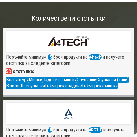
Количествени отстъпки
Поръчайте минимум
броя продукти на
и получете
15
A4tech
отстъпка за следните категории:
5%
отстъпка:
Клавиатури
Мишки
Падове за мишки
Слушалки
Слушалки (тапи)
Bluetooth слушалки
Геймърски падове
Геймърски мишки
Поръчайте минимум
броя продукти на
и получете
10
ARCTIC
отстъпка за следните категории: