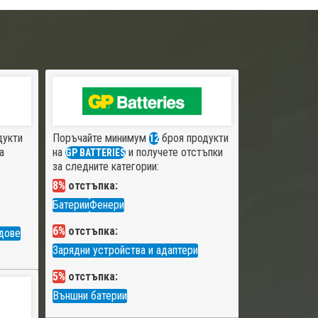
дукти
Поръчайте минимум
броя продукти
12
а
на
и получете отстъпки
GP BATTERIES
за следните категории:
8%
отстъпка:
Батерии
Фенери
6%
отстъпка:
дове
Зарядни устройства и адаптери
5%
отстъпка:
Външни батерии