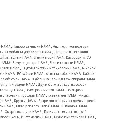
и HAMA
,
Падове за мишки HAMA
,
Адаптери, конвертори
ли за мобилни устройства HAMA
,
Зарядни за телефони
фи за таблети HAMA
,
Ламинатори HAMA
,
Класьори за CD,
т HAMA
,
Блутут адаптери HAMA
,
Четци за карти HAMA
,
кабели HAMA
,
Звукови системи и тонколони HAMA
,
Бинокли
ели HAMA
,
PC кабели HAMA
,
Антенни кабели HAMA
,
Кабели
 за обективи HAMA
,
Кабелни канали и шлаух спирали HAMA
лаптопи/таблети HAMA
,
Други фото и видео аксесоари
елосипед HAMA
,
Геймърски мишки HAMA
,
Геймърски
азопаковани продукти HAMA
,
Клавиатури HAMA
,
Мишки
и) HAMA
,
Крушки HAMA
,
Алармени системи за дома и офиса
ари HAMA
,
Геймърски слушалки HAMA
,
IP Камери HAMA
,
MA
,
Смартчасовници HAMA
,
Пречистватели за въздух /
ичове HAMA
,
Инструменти HAMA
,
Кухненски таймери HAMA
,