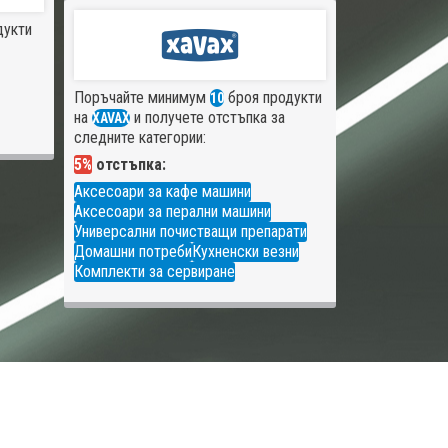
дукти
Поръчайте минимум
броя продукти
10
на
и получете отстъпка за
XAVAX
следните категории:
5%
отстъпка:
Аксесоари за кафе машини
Аксесоари за перални машини
Универсални почистващи препарати
Домашни потреби
Кухненски везни
Комплекти за сервиране