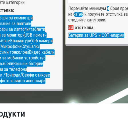
те категории:
Поръчайте минимум
броя про
4
тъпка:
на
и получете отстъпка за
RITAR
оари за компютри
следните категории:
вания за лаптопи
5%
отстъпка:
ари за лаптопи/таблети
 за монитори
USB памети
Батерии за UPS и СОТ-аларми
ъбове
Клавиатури
Уеб камери
и
Микрофони
Слушалки
сими тонколони
Видео кабели
 за мобилни устройства
 кабели
Външни батерии
и за телефони
и /Триподи/
Селфи стикове
фото и видео аксесоари
одукти