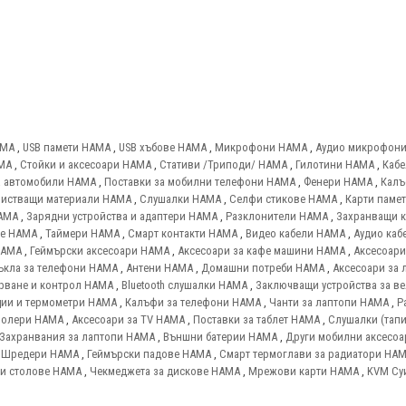
AMA
,
USB памети HAMA
,
USB хъбове HAMA
,
Микрофони HAMA
,
Аудио микрофон
AMA
,
Стойки и аксесоари HAMA
,
Стативи /Триподи/ HAMA
,
Гилотини HAMA
,
Кабе
а автомобили HAMA
,
Поставки за мобилни телефони HAMA
,
Фенери HAMA
,
Калъ
истващи материали HAMA
,
Слушалки HAMA
,
Селфи стикове HAMA
,
Карти паме
AMA
,
Зарядни устройства и адаптери HAMA
,
Разклонители HAMA
,
Захранващи 
ве HAMA
,
Таймери HAMA
,
Смарт контакти HAMA
,
Видео кабели HAMA
,
Аудио каб
HAMA
,
Геймърски аксесоари HAMA
,
Аксесоари за кафе машини HAMA
,
Аксесоари
ъкла за телефони HAMA
,
Антени HAMA
,
Домашни потреби HAMA
,
Аксесоари за 
ерване и контрол HAMA
,
Bluetooth слушалки HAMA
,
Заключващи устройства за в
нции и термометри HAMA
,
Калъфи за телефони HAMA
,
Чанти за лаптопи HAMA
,
Р
ролери HAMA
,
Аксесоари за TV HAMA
,
Поставки за таблет HAMA
,
Слушалки (тап
Захранвания за лаптопи HAMA
,
Външни батерии HAMA
,
Други мобилни аксесо
,
Шредери HAMA
,
Геймърски падове HAMA
,
Смарт термоглави за радиатори HA
и столове HAMA
,
Чекмеджета за дискове HAMA
,
Мрежови карти HAMA
,
KVM Су