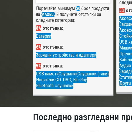
следни
Поръчайте минимум
броя продукти
30
5%
отс
на
и получете отстъпки за
MAXELL
Аксес
следните категории:
Захран
8%
отстъпка:
Аксесо
Батерии
Стойки
USB х
6%
отстъпка:
Мишк
Прено
Зарядни устройства и адаптери
Кабели
Аудио
5%
отстъпка:
Зарядн
USB памети
Слушалки
Слушалки (тапи)
Статив
Носители CD, DVD, Blu-Ray
Други 
Bluetooth слушалки
Последно разгледани пр