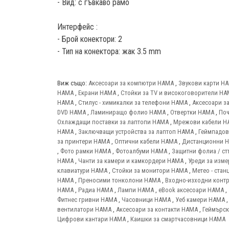
- Вид: с гъвкаво рамо
Интерфейс :
- Брой конектори: 2
- Тип на конектора: жак 3.5 mm
Виж също:
Аксесоари за компютри HAMA
,
Звукови карти H
HAMA
,
Екрани HAMA
,
Стойки за TV и високоговорители H
HAMA
,
Стилус - химикалки за телефони HAMA
,
Аксесоари з
DVD HAMA
,
Ламиниращо фолио HAMA
,
Отвертки HAMA
,
Поч
Охлаждащи поставки за лаптопи HAMA
,
Мрежови кабели H
HAMA
,
Заключващи устройства за лаптоп HAMA
,
Геймпадо
за принтери HAMA
,
Оптични кабели HAMA
,
Дистанционни 
,
Фото рамки HAMA
,
Фотоалбуми HAMA
,
Защитни фолиа / ст
HAMA
,
Чанти за камери и камкордери HAMA
,
Уреди за изм
клавиатури HAMA
,
Стойки за монитори HAMA
,
Метео - ста
HAMA
,
Преносими тонколони HAMA
,
Входно-изходни конт
HAMA
,
Радиа HAMA
,
Лампи HAMA
,
eBook аксесоари HAMA
,
Фитнес гривни HAMA
,
Часовници HAMA
,
Уеб камери HAMA
вентилатори HAMA
,
Аксесоари за контакти HAMA
,
Геймърск
Цифрови кантари HAMA
,
Каишки за смартчасовници HAMA