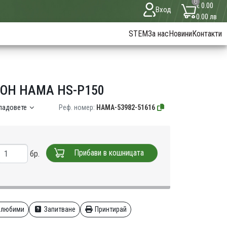
0
€ 0.00
Вход
0.00 лв
STEM
За нас
Новини
Контакти
ОН HAMA HS-P150
кладовете
Реф. номер:
HAMA-53982-51616
Прибави в кошницата
бр.
 любими
Запитване
Принтирай