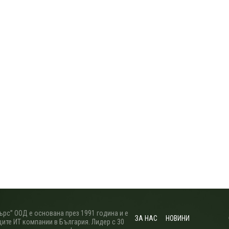
рс” ООД е основана през 1991 година и е
ЗА НАС
НОВИНИ
ите ИТ компании в България. Лидер с 30