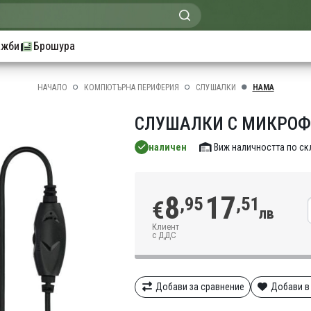
ажби
Брошура
НАЧАЛО
КОМПЮТЪРНА ПЕРИФЕРИЯ
СЛУШАЛКИ
HAMA
СЛУШАЛКИ С МИКРОФ
наличен
Виж наличността по с
8
17
,95
,51
€
лв
Клиент
с ДДС
Добави за сравнение
Добави в