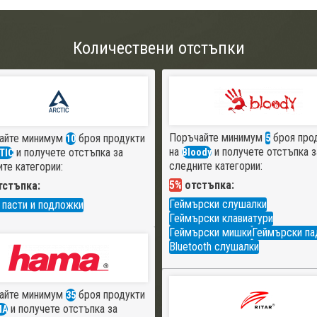
Количествени отстъпки
Поръчайте минимум
броя про
айте минимум
броя продукти
5
10
на
и получете отстъпка з
и получете отстъпка за
Bloody
TIC
следните категории:
те категории:
5%
отстъпка:
стъпка:
Геймърски слушалки
 пасти и подложки
Геймърски клавиатури
Геймърски мишки
Геймърски па
Bluetooth слушалки
айте минимум
броя продукти
35
и получете отстъпка за
MA