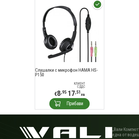
Слушалки с микрофон HAMA HS-
P150
КЛИЕНТ
С ДДС
8
17
,95
,51
€
лв
Прибави
„Вали Компютъ
една от водещ