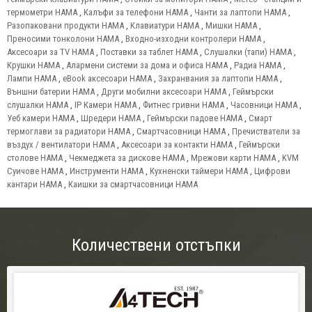
термометри HAMA
,
Калъфи за телефони HAMA
,
Чанти за лаптопи HAMA
,
Разопаковани продукти HAMA
,
Клавиатури HAMA
,
Мишки HAMA
,
Преносими тонколони HAMA
,
Входно-изходни контролери HAMA
,
Аксесоари за TV HAMA
,
Поставки за таблет HAMA
,
Слушалки (тапи) HAMA
,
Крушки HAMA
,
Алармени системи за дома и офиса HAMA
,
Радиа HAMA
,
Лампи HAMA
,
eBook аксесоари HAMA
,
Захранвания за лаптопи HAMA
,
Външни батерии HAMA
,
Други мобилни аксесоари HAMA
,
Геймърски
слушалки HAMA
,
IP Камери HAMA
,
Фитнес гривни HAMA
,
Часовници HAMA
,
Уеб камери HAMA
,
Шредери HAMA
,
Геймърски падове HAMA
,
Смарт
термоглави за радиатори HAMA
,
Смартчасовници HAMA
,
Пречистватели за
въздух / вентилатори HAMA
,
Аксесоари за контакти HAMA
,
Геймърски
столове HAMA
,
Чекмеджета за дискове HAMA
,
Мрежови карти HAMA
,
KVM
Суичове HAMA
,
Инструменти HAMA
,
Кухненски таймери HAMA
,
Цифрови
кантари HAMA
,
Каишки за смартчасовници HAMA
Количествени отстъпки