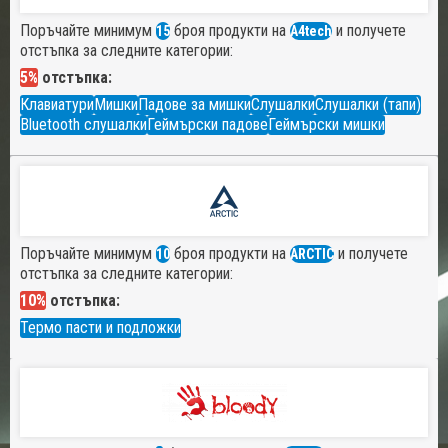
Поръчайте минимум
броя продукти на
и получете
15
A4tech
отстъпка за следните категории:
5%
отстъпка:
Клавиатури
Мишки
Падове за мишки
Слушалки
Слушалки (тапи)
Bluetooth слушалки
Геймърски падове
Геймърски мишки
Поръчайте минимум
броя продукти на
и получете
10
ARCTIC
отстъпка за следните категории:
10%
отстъпка:
Термо пасти и подложки