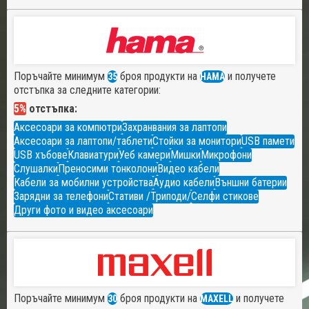
Поръчайте минимум
броя продукти на
и получете
35
HAMA
отстъпка за следните категории:
5%
отстъпка:
Аксесоари за компютри
Захранвания за лаптопи
Аксесоари за лаптопи/таблети
Стойки за монитори
USB памети
USB хъбове
Клавиатури
Уеб камери
Мишки
Микрофони
Слушалки
Преносими тонколони
Видео кабели
Кабели за мобилни устройства
Аудио кабели
Външни батерии
Зарядни за телефони
Стативи /Триподи/
Селфи стикове
Други фото и видео аксесоари
Поръчайте минимум
броя продукти на
и получете
30
MAXELL