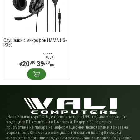
Слушалки с микрофон HAMA HS-
P350
КЛИЕНТ
С ДДС
20
39
,09
,29
€
лв
„Вали Компютърс” ООД е основана през 1991 година и е една от
водещите ИТ компании в България. Лидер с 30 годишно
присъствие на пазара на информационни технологии и доказана
коректност; Фирмата е официален вносител на над 85 марки
високотехнологични продукти и се отличава с широка продуктова