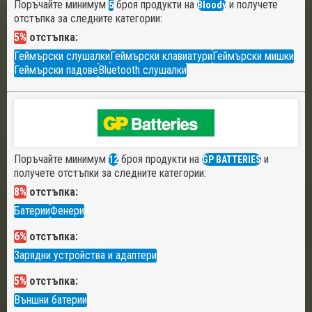
Поръчайте минимум
броя продукти на
и получете
5
Bloody
отстъпка за следните категории:
5%
отстъпка:
Геймърски слушалки
Геймърски клавиатури
Геймърски мишки
Геймърски падове
Bluetooth слушалки
Поръчайте минимум
броя продукти на
и
12
GP BATTERIES
получете отстъпки за следните категории:
8%
отстъпка:
Батерии
Фенери
6%
отстъпка:
Зарядни устройства и адаптери
5%
отстъпка:
Външни батерии