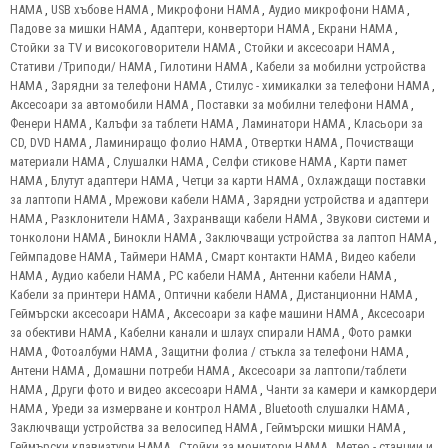
HAMA
,
USB хъбове HAMA
,
Микрофони HAMA
,
Аудио микрофони HAMA
,
Падове за мишки HAMA
,
Адаптери, конвертори HAMA
,
Екрани HAMA
,
Стойки за TV и високоговорители HAMA
,
Стойки и аксесоари HAMA
,
Стативи /Триподи/ HAMA
,
Гилотини HAMA
,
Кабели за мобилни устройства
HAMA
,
Зарядни за телефони HAMA
,
Стилус - химикалки за телефони HAMA
,
Аксесоари за автомобили HAMA
,
Поставки за мобилни телефони HAMA
,
Фенери HAMA
,
Калъфи за таблети HAMA
,
Ламинатори HAMA
,
Класьори за
CD, DVD HAMA
,
Ламиниращо фолио HAMA
,
Отвертки HAMA
,
Почистващи
материали HAMA
,
Слушалки HAMA
,
Селфи стикове HAMA
,
Карти памет
HAMA
,
Блутут адаптери HAMA
,
Четци за карти HAMA
,
Охлаждащи поставки
за лаптопи HAMA
,
Мрежови кабели HAMA
,
Зарядни устройства и адаптери
HAMA
,
Разклонители HAMA
,
Захранващи кабели HAMA
,
Звукови системи и
тонколони HAMA
,
Бинокли HAMA
,
Заключващи устройства за лаптоп HAMA
,
Геймпадове HAMA
,
Таймери HAMA
,
Смарт контакти HAMA
,
Видео кабели
HAMA
,
Аудио кабели HAMA
,
PC кабели HAMA
,
Антенни кабели HAMA
,
Кабели за принтери HAMA
,
Оптични кабели HAMA
,
Дистанционни HAMA
,
Геймърски аксесоари HAMA
,
Аксесоари за кафе машини HAMA
,
Аксесоари
за обективи HAMA
,
Кабелни канали и шлаух спирали HAMA
,
Фото рамки
HAMA
,
Фотоалбуми HAMA
,
Защитни фолиа / стъкла за телефони HAMA
,
Антени HAMA
,
Домашни потреби HAMA
,
Аксесоари за лаптопи/таблети
HAMA
,
Други фото и видео аксесоари HAMA
,
Чанти за камери и камкордери
HAMA
,
Уреди за измерване и контрол HAMA
,
Bluetooth слушалки HAMA
,
Заключващи устройства за велосипед HAMA
,
Геймърски мишки HAMA
,
Геймърски клавиатури HAMA
,
Стойки за монитори HAMA
,
Метео - станции и