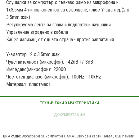
Слушалки за компютър с гъвкаво рамо на микрофона и
1x3,5мм 4-пинов конектор за свързване, плюс Y-адаптер(2 x
3.5mm жак)
Регулируема лента за глава и подплатени наушници
Управление вградено в кабела
Кабел излизащ от едната страна - против заплитания
Y-адаптер: 2 x 3.5mm жак
Чувствителност (микрофон): -42dB +/-3dB
Импеданс(микрофон): 2200Ω
Честотен диапазон(микрофон): 100Hz - 10kHz
Материал: пластмаса
Виж също:
Аксесоари за компютри HAMA
,
Звукови карти HAMA
,
USB памети