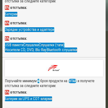
отстъпки за следните категории:
8%
отстъпка:
Батерии
6%
отстъпка:
Зарядни устройства и адаптери
5%
отстъпка:
USB памети
Слушалки
Слушалки (тапи)
Носители CD, DVD, Blu-Ray
Bluetooth слушалки
Поръчайте минимум
броя продукти на
и получете
4
RITAR
отстъпка за следните категории:
5%
отстъпка:
Батерии за UPS и СОТ-аларми