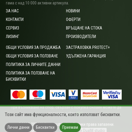
гама с над 10 000 активни артикула.
ЗА НАС
НОВИНИ
КОНТАКТИ
ОФЕРТИ
СЕРВИЗ
ВРЪЩАНЕ НА СТОКА
ЛИЗИНГ
ПРОИЗВОДИТЕЛИ
ОБЩИ УСЛОВИЯ ЗА ПРОДАЖБА
ЗАСТРАХОВКА PROTECT+
ОБЩИ УСЛОВИЯ ЗА ПОЛЗВАНЕ
УДЪЛЖЕНА ГАРАНЦИЯ
ПОЛИТИКА ЗА ЛИЧНИТЕ ДАННИ
ПОЛИТИКА ЗА ПОЛЗВАНЕ НА
БИСКВИТКИ
При възникване на спор, свързан с покупка онлайн можете да
ползвате сайта
ОРС
.
Този сайт има функционалности, които използват бисквитки.
©2003-2026 Vali computers Ltd. Всички права запазени.
Лични данни
Бисквитки
Приемам
Цените са с ДДС
Уеб дизайн DualM studio