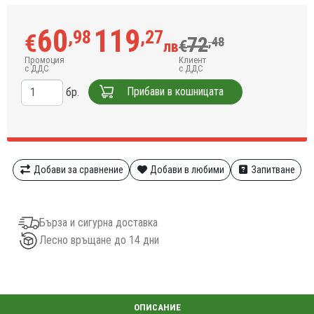
60
119
,98
,27
€
72
,48
€
лв
Промоция
Клиент
с ДДС
с ДДС
Прибави в кошницата
бр.
Добави за сравнение
Добави в любими
Запитване
Бърза и сигурна доставка
Лесно връщане до 14 дни