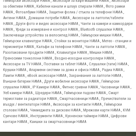
Геймърски аксесоари HAMA
,
Аксесоари за кафе машини HAMA
,
Аксесоари
за обективи HAMA
,
Кабелни канали и шлаух спирали HAMA
,
Фото рамки
HAMA
,
Фотоалбуми HAMA
,
Защитни фолиа / стъкла за телефони HAMA
,
Антени HAMA
,
Домашни потреби HAMA
,
Аксесоари за лаптопи/таблети
HAMA
,
Други фото и видео аксесоари HAMA
,
Чанти за камери и камкордери
HAMA
,
Уреди за измерване и контрол HAMA
,
Bluetooth слушалки HAMA
,
Заключващи устройства за велосипед HAMA
,
Геймърски мишки HAMA
,
Геймърски клавиатури HAMA
,
Стойки за монитори HAMA
,
Метео - станции и
термометри HAMA
,
Калъфи за телефони HAMA
,
Чанти за лаптопи HAMA
,
Разопаковани продукти HAMA
,
Клавиатури HAMA
,
Мишки HAMA
,
Преносими тонколони HAMA
,
Входно-изходни контролери HAMA
,
Аксесоари за TV HAMA
,
Поставки за таблет HAMA
,
Слушалки (тапи) HAMA
,
Крушки HAMA
,
Алармени системи за дома и офиса HAMA
,
Радиа HAMA
,
Лампи HAMA
,
eBook аксесоари HAMA
,
Захранвания за лаптопи HAMA
,
Външни батерии HAMA
,
Други мобилни аксесоари HAMA
,
Геймърски
слушалки HAMA
,
IP Камери HAMA
,
Фитнес гривни HAMA
,
Часовници HAMA
,
Уеб камери HAMA
,
Шредери HAMA
,
Геймърски падове HAMA
,
Смарт
термоглави за радиатори HAMA
,
Смартчасовници HAMA
,
Пречистватели за
въздух / вентилатори HAMA
,
Аксесоари за контакти HAMA
,
Геймърски
столове HAMA
,
Чекмеджета за дискове HAMA
,
Мрежови карти HAMA
,
KVM
Суичове HAMA
,
Инструменти HAMA
,
Кухненски таймери HAMA
,
Цифрови
кантари HAMA
,
Каишки за смартчасовници HAMA