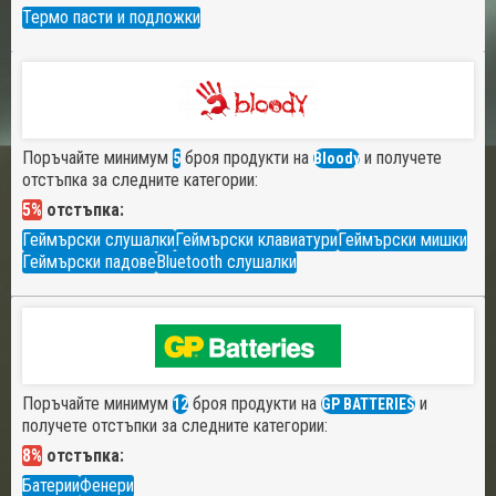
Термо пасти и подложки
Поръчайте минимум
броя продукти на
и получете
5
Bloody
отстъпка за следните категории:
5%
отстъпка:
Геймърски слушалки
Геймърски клавиатури
Геймърски мишки
Геймърски падове
Bluetooth слушалки
Поръчайте минимум
броя продукти на
и
12
GP BATTERIES
получете отстъпки за следните категории:
8%
отстъпка:
Батерии
Фенери