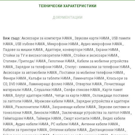
Виж също:
Аксесоари за компютри HAMA
,
Звукови карти HAMA
,
USB памети
HAMA
,
USB хъбове HAMA
,
Микрофони HAMA
,
Аудио микрофони HAMA
,
Падове за мишки HAMA
,
Адаптери, конвертори HAMA
,
Екрани HAMA
,
Стойки за TV и високоговорители HAMA
,
Стойки и аксесоари HAMA
,
Стативи /Триподи/ HAMA
,
Гилотини HAMA
,
Кабели за мобилни устройства
HAMA
,
Зарядни за телефони HAMA
,
Стилус - химикалки за телефони HAMA
,
Аксесоари за автомобили HAMA
,
Поставки за мобилни телефони HAMA
,
Фенери HAMA
,
Калъфи за таблети HAMA
,
Ламинатори HAMA
,
Класьори за
CD, DVD HAMA
,
Ламиниращо фолио HAMA
,
Отвертки HAMA
,
Почистващи
материали HAMA
,
Слушалки HAMA
,
Селфи стикове HAMA
,
Карти памет
HAMA
,
Блутут адаптери HAMA
,
Четци за карти HAMA
,
Охлаждащи поставки
за лаптопи HAMA
,
Мрежови кабели HAMA
,
Зарядни устройства и адаптери
HAMA
,
Разклонители HAMA
,
Захранващи кабели HAMA
,
Звукови системи и
тонколони HAMA
,
Бинокли HAMA
,
Заключващи устройства за лаптоп HAMA
,
Геймпадове HAMA
,
Таймери HAMA
,
Смарт контакти HAMA
,
Видео кабели
HAMA
,
Аудио кабели HAMA
,
PC кабели HAMA
,
Антенни кабели HAMA
,
Кабели за принтери HAMA
,
Оптични кабели HAMA
,
Дистанционни HAMA
,