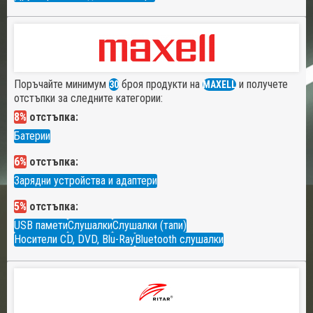
Поръчайте минимум
броя продукти на
и получете
30
MAXELL
отстъпки за следните категории:
8%
отстъпка:
Батерии
6%
отстъпка:
Зарядни устройства и адаптери
5%
отстъпка:
USB памети
Слушалки
Слушалки (тапи)
Носители CD, DVD, Blu-Ray
Bluetooth слушалки