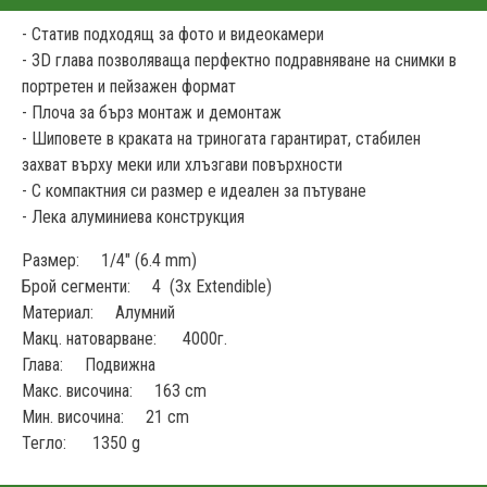
- Статив подходящ за фото и видеокамери
- 3D глава позволяваща перфектно подравняване на снимки в
портретен и пейзажен формат
- Плоча за бърз монтаж и демонтаж
- Шиповете в краката на триногата гарантират, стабилен
захват върху меки или хлъзгави повърхности
- С компактния си размер е идеален за пътуване
- Лека алуминиева конструкция
Размер: 1/4" (6.4 mm)
Брой сегменти: 4 (3x Extendible)
Материал: Алумний
Макц. натоварване: 4000г.
Глава: Подвижна
Макс. височина: 163 cm
Мин. височина: 21 cm
Тегло: 1350 g