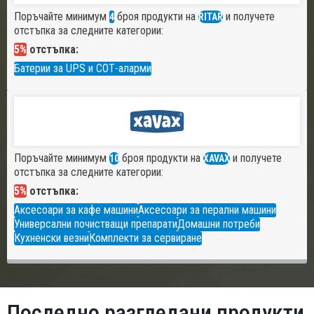
Поръчайте минимум
броя продукти на
и получете
4
RITAR
отстъпка за следните категории:
5%
отстъпка:
Батерии за UPS и СОТ-аларми
Поръчайте минимум
броя продукти на
и получете
10
XAVAX
отстъпка за следните категории:
5%
отстъпка:
Аксесоари за кафе машини
Аксесоари за перални машини
Универсални почистващи препарати
Домашни потреби
Кухненски везни
Комплекти за сервиране
Последно разгледани продукти