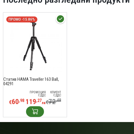
ПРОМО -15.86%
Статив HAMA Traveller 163 Ball,
04291
ПРОМОЦИЯ
КЛИЕНТ
С ДДС
С ДДС
60
119
72
,48
,98
,27
€
€
лв