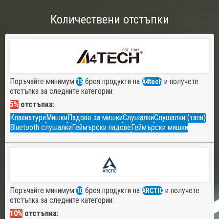
Количествени отстъпки
Поръчайте минимум
броя продукти на
и получете
15
A4tech
отстъпка за следните категории:
5%
отстъпка:
Клавиатури
Мишки
Падове за мишки
Слушалки
Слушалки (тапи)
Bluetooth слушалки
Геймърски падове
Геймърски мишки
Поръчайте минимум
броя продукти на
и получете
10
ARCTIC
отстъпка за следните категории:
10%
отстъпка: