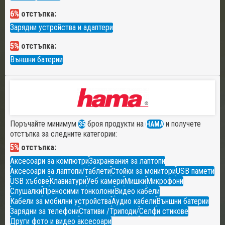
6%
отстъпка:
Зарядни устройства и адаптери
5%
отстъпка:
Външни батерии
Поръчайте минимум
броя продукти на
и получете
35
HAMA
отстъпка за следните категории:
5%
отстъпка:
Аксесоари за компютри
Захранвания за лаптопи
Аксесоари за лаптопи/таблети
Стойки за монитори
USB памети
USB хъбове
Клавиатури
Уеб камери
Мишки
Микрофони
Слушалки
Преносими тонколони
Видео кабели
Кабели за мобилни устройства
Аудио кабели
Външни батерии
Зарядни за телефони
Стативи /Триподи/
Селфи стикове
Други фото и видео аксесоари